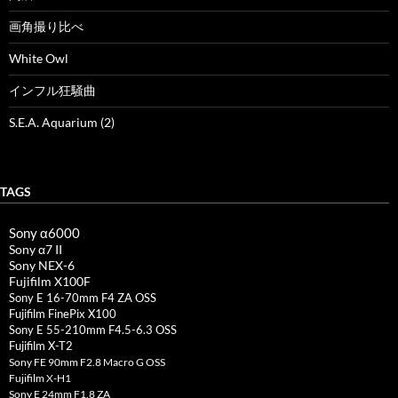
画角撮り比べ
White Owl
インフル狂騒曲
S.E.A. Aquarium (2)
TAGS
Sony α6000
Sony α7 II
Sony NEX-6
Fujifilm X100F
Sony E 16-70mm F4 ZA OSS
Fujifilm FinePix X100
Sony E 55-210mm F4.5-6.3 OSS
Fujifilm X-T2
Sony FE 90mm F2.8 Macro G OSS
Fujifilm X-H1
Sony E 24mm F1.8 ZA