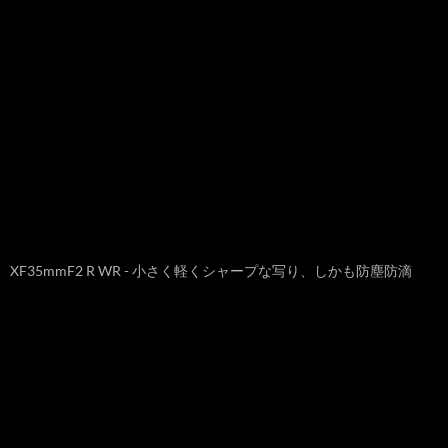
XF35mmF2 R WR - 小さく軽くシャープな写り、しかも防塵防滴