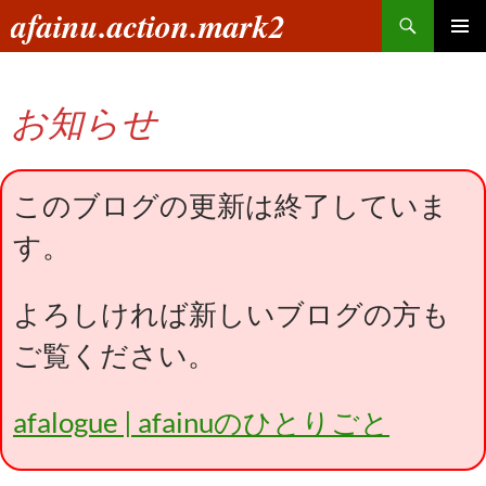
コ
検
afainu.action.mark2
ン
索
メインメ
テ
ニュー
ン
お知らせ
ツ
へ
ス
キ
このブログの更新は終了していま
ッ
す。
プ
よろしければ新しいブログの方も
ご覧ください。
afalogue | afainuのひとりごと