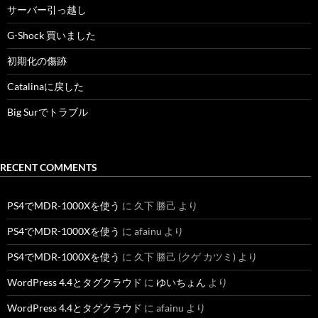
サーバー引っ越し
G-Shock 買いました
初期化の傷跡
Catalinaに戻した
Big Surでトラブル
RECENT COMMENTS
PS4でMDR-1000Xを使う
に
久下 勝己
より
PS4でMDR-1000Xを使う
に
afainu
より
PS4でMDR-1000Xを使う
に
久下 勝己 (クゲ カツミ)
より
WordPress 4.4とタグクラウド
に
ゆいちょん
より
WordPress 4.4とタグクラウド
に
afainu
より