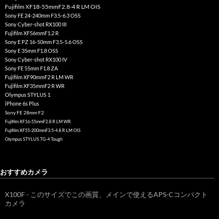
Fujifilm XF18-55mmF2.8-4 R LM OIS
Sony FE 24-240mm F3.5-6.3 OSS
Sony Cyber-shot RX100 III
Fujifilm XF56mmF1.2 R
Sony E PZ 16-50mm F3.5-5.6 OSS
Sony E 35mm F1.8 OSS
Sony Cyber-shot RX100 IV
Sony FE 55mm F1.8 ZA
Fujifilm XF90mmF2 R LM WR
Fujifilm XF35mmF2 R WR
Olympus STYLUS 1
iPhone 6s Plus
Sony FE 28mm F2
Fujifilm XF16-55mmF2.8 R LM WR
Fujifilm XF55-200mmF3.5-4.8 R LM OIS
Olympus STYLUS TG-4 Tough
おすすめカメラ
X100F - このサイズでこの画質、メインで使えるAPS-Cコンパクト
カメラ