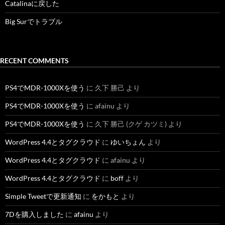
Catalinaに戻した
Big Surでトラブル
RECENT COMMENTS
PS4でMDR-1000Xを使う
に
久下 勝己
より
PS4でMDR-1000Xを使う
に
afainu
より
PS4でMDR-1000Xを使う
に
久下 勝己 (クゲ カツミ)
より
WordPress 4.4とタグクラウド
に
ゆいちょん
より
WordPress 4.4とタグクラウド
に
afainu
より
WordPress 4.4とタグクラウド
に
boff
より
Simple Tweetで更新通知
に
をかもと
より
7Dを購入しました
に
afainu
より