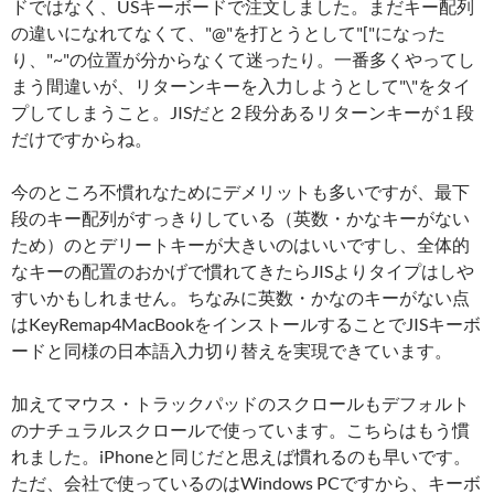
ドではなく、USキーボードで注文しました。まだキー配列
の違いになれてなくて、"@"を打とうとして"["になった
り、"~"の位置が分からなくて迷ったり。一番多くやってし
まう間違いが、リターンキーを入力しようとして"\"をタイ
プしてしまうこと。JISだと２段分あるリターンキーが１段
だけですからね。
今のところ不慣れなためにデメリットも多いですが、最下
段のキー配列がすっきりしている（英数・かなキーがない
ため）のとデリートキーが大きいのはいいですし、全体的
なキーの配置のおかげで慣れてきたらJISよりタイプはしや
すいかもしれません。ちなみに英数・かなのキーがない点
はKeyRemap4MacBookをインストールすることでJISキーボ
ードと同様の日本語入力切り替えを実現できています。
加えてマウス・トラックパッドのスクロールもデフォルト
のナチュラルスクロールで使っています。こちらはもう慣
れました。iPhoneと同じだと思えば慣れるのも早いです。
ただ、会社で使っているのはWindows PCですから、キーボ