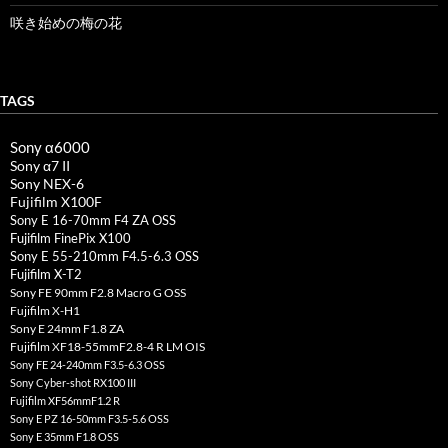
咲き始めの梅の花
TAGS
Sony α6000
Sony α7 II
Sony NEX-6
Fujifilm X100F
Sony E 16-70mm F4 ZA OSS
Fujifilm FinePix X100
Sony E 55-210mm F4.5-6.3 OSS
Fujifilm X-T2
Sony FE 90mm F2.8 Macro G OSS
Fujifilm X-H1
Sony E 24mm F1.8 ZA
Fujifilm XF18-55mmF2.8-4 R LM OIS
Sony FE 24-240mm F3.5-6.3 OSS
Sony Cyber-shot RX100 III
Fujifilm XF56mmF1.2 R
Sony E PZ 16-50mm F3.5-5.6 OSS
Sony E 35mm F1.8 OSS