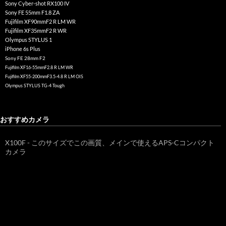
Sony Cyber-shot RX100 IV
Sony FE 55mm F1.8 ZA
Fujifilm XF90mmF2 R LM WR
Fujifilm XF35mmF2 R WR
Olympus STYLUS 1
iPhone 6s Plus
Sony FE 28mm F2
Fujifilm XF16-55mmF2.8 R LM WR
Fujifilm XF55-200mmF3.5-4.8 R LM OIS
Olympus STYLUS TG-4 Tough
おすすめカメラ
X100F - このサイズでこの画質、メインで使えるAPS-Cコンパクト
カメラ