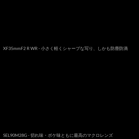
XF35mmF2 R WR - 小さく軽くシャープな写り、しかも防塵防滴
SEL90M28G - 切れ味・ボケ味ともに最高のマクロレンズ