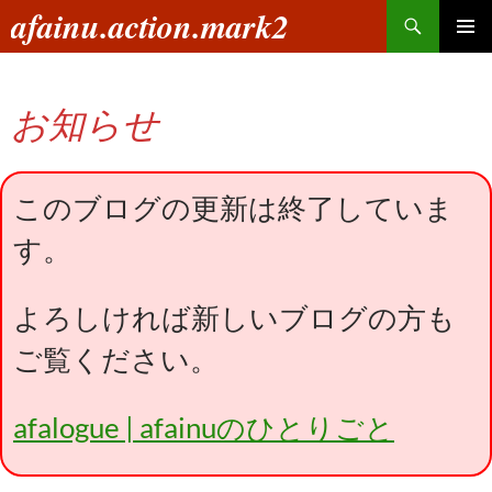
コ
検
afainu.action.mark2
ン
索
メインメ
テ
ニュー
ン
お知らせ
ツ
へ
ス
キ
このブログの更新は終了していま
ッ
す。
プ
よろしければ新しいブログの方も
ご覧ください。
afalogue | afainuのひとりごと