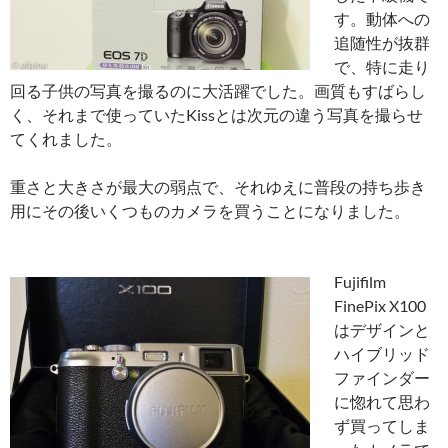
す。動体への
追随性が抜群
で、特に走り
回る子供の写真を撮るのに大活躍でした。画質もすばらし
く、それまで使っていたKissとは次元の違う写真を撮らせ
てくれました。
重さと大きさが最大の弱点で、それゆえに普段の持ち歩き
用にその後いくつものカメラを買うことになりました。
Fujifilm
FinePix X100
はデザインと
ハイブリッド
ファインダー
に惚れて思わ
ず買ってしま