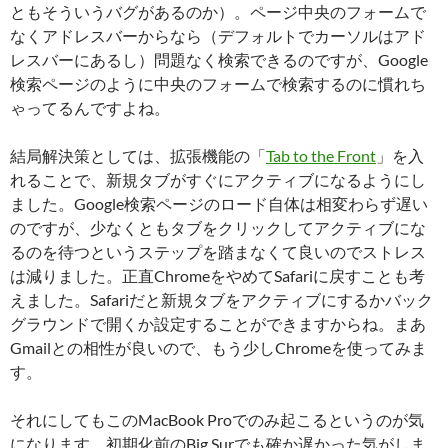
ともそういうバグがあるのか）。ページ中央のフォームで
なくアドレスバーからなら（デフォルトでカーソルはアド
レスバーにあるし）問題なく検索できるのですが、Google
検索ページのように中央のフォームで検索するのに慣れち
ゃってるんですよね。
結局解決策としては、拡張機能の「
Tab to the Front
」を入
れることで、新規タブがすぐにアクティブになるようにし
ました。Google検索ページのロード自体は相変わらず遅い
のですが、少なくともタブをクリックしてアクティブにな
るのを待つというステップを踏まなくて良いのでストレス
は減りました。正直ChromeをやめてSafariに戻すことも考
えました。Safariだと新規タブをアクティブにするかバック
グラウンドで開くか設定することができますからね。まあ
Gmailとの相性が良いので、もう少しChromeを使ってみま
す。
それにしてもこのMacBook Proでのみ起こるというのが気
になります。初期化前のBig Surでも確か遅かった気がしま