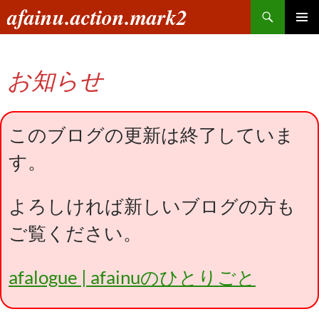
コ
検
afainu.action.mark2
ン
索
メインメ
テ
ニュー
ン
お知らせ
ツ
へ
ス
キ
このブログの更新は終了していま
ッ
す。
プ
よろしければ新しいブログの方も
ご覧ください。
afalogue | afainuのひとりごと