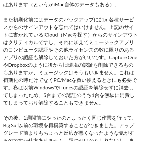
はあります（というかiMac自体のデータもある）。
また初期化前にはデータのバックアップに加え各種サービ
スからのサインアウトを忘れてはいけません。上記のサイ
トに書かれているiCloud（Macを探す）からのサインアウト
はクリティカルですし、それに加えてミュージックアプリ
のコンピュータ認証やその他ライセンスの数に限りのある
アプリの認証も解除しておいた方がいいです。Capture One
やDropboxのように後から旧環境の認証を削除できるもの
もありますが、ミュージックはそうもいきません。これは
初期化の時だけでなくPC/Macを買い換えるときにも必要で
す。私は以前WindowsでiTunesの認証を解除せずに消去し
てしまったため、5台までの認証のうち1台を無駄に消費し
てしまっており解除することもできません。
その後、1週間前にやったのとまったく同じ作業を行って、
Big Sur以前の環境を再構築することができました。アップ
グレード前よりもちょっと反応が悪くなったような気がす
るのですが仕方ありません。気のせいかもしれないし、ま