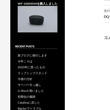
WF-1000XM4を購入しました
次の
DQ
ー
コ
RECENT POSTS
新ブログに移行します
今年こそは
2020年に買ったもの
ラップトップスタンド
今後の方針
サーバー引っ越し
G-Shock 買いました
初期化の傷跡
Catalinaに戻した
Big Surでトラブル