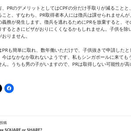
方、PRのデメリットとしてはCPFの分だけ手取りが減ることと
ること。すなわち、PR取得者本人には徴兵は課せられませんが
の義務が発生します。徴兵を逃れるためにPRを放棄すると、そ
りするときにビザがおりにくくなるかもしれません。子供を除いて
がおりません。
はPRも簡単に取れ、数年働いただけで、子供抜きで申請したと
、今はなかなか取れないようです。私もシンガポールに来てもう
せん。うちも男の子がいますので、PRは取得しない可能性が高
投稿
tax SQUARE or SHARE?