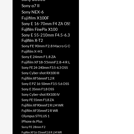
Sony α7 II
Sony NEX-6
Fujifilm X100F
Sony E 16-70mm F4 ZA OSS
Fujifilm FinePix X100
Sony E 55-210mm F4.5-6.3 OSS
Fujifilm X-T2
Sony FE 90mm F2.8 Macro G OSS
Fujifilm X-H1
Sony E 24mm F1.8 ZA
Fujifilm XF18-55mmF2.8-4 R LM OIS
Sony FE 24-240mm F3.5-6.3 OSS
Sony Cyber-shot RX100 III
Fujifilm XF56mmF1.2 R
Sony E PZ 16-50mm F3.5-5.6 OSS
Sony E 35mm F1.8 OSS
Sony Cyber-shot RX100 IV
Sony FE 55mm F1.8 ZA
Fujifilm XF90mmF2 R LM WR
Fujifilm XF35mmF2 R WR
Olympus STYLUS 1
iPhone 6s Plus
Sony FE 28mm F2
Fujifilm XF16-55mmF2.8 R LM WR