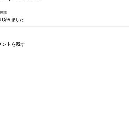
ナ
投稿
ビ
11始めました
ゲ
メントを残す
シ
ョ
ン