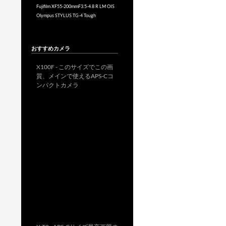
Fujifilm XF55-200mmF3.5-4.8 R LM OIS
Olympus STYLUS TG-4 Tough
おすすめカメラ
X100F - このサイズでこの画
質、メインで使えるAPS-Cコ
ンパクトカメラ