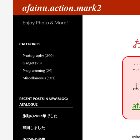
検
afainu.action.mark2
索
コ
Enjoy Photo & More!
ン
テ
ン
CATEGORIES
ツ
へ
Photography
(390)
ス
Gadget
(93)
キ
Programming
(29)
ッ
Miscellaneous
(101)
プ
RECENT POSTS IN NEW BLOG:
a
AFALOGUE
激動の2025年でした
帰国しました
Misc
予定外の出費