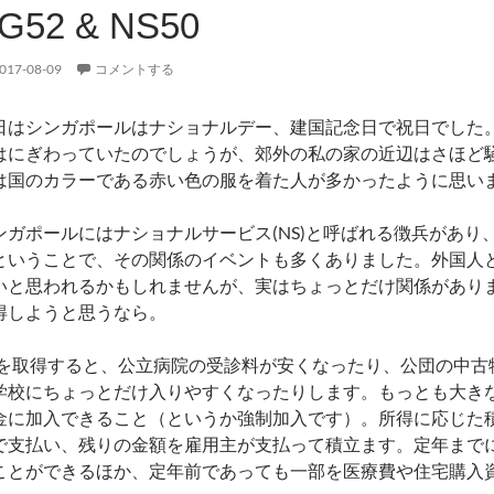
G52 & NS50
017-08-09
コメントする
日はシンガポールはナショナルデー、建国記念日で祝日でした。
はにぎわっていたのでしょうが、郊外の私の家の近辺はさほど
は国のカラーである赤い色の服を着た人が多かったように思い
ンガポールにはナショナルサービス(NS)と呼ばれる徴兵があり
ということで、その関係のイベントも多くありました。外国人
いと思われるかもしれませんが、実はちょっとだけ関係がありま
得しようと思うなら。
Rを取得すると、公立病院の受診料が安くなったり、公団の中古
学校にちょっとだけ入りやすくなったりします。もっとも大きな
金に加入できること（というか強制加入です）。所得に応じた
で支払い、残りの金額を雇用主が支払って積立ます。定年まで
ことができるほか、定年前であっても一部を医療費や住宅購入