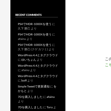
RECENT COMMENTS
PS4でMDR-1000Xを使う
に
久下 勝己
より
PS4でMDR-1000Xを使う
に
afainu
より
PS4でMDR-1000Xを使う
に
久下 勝己 (クゲ カツミ)
より
WordPress 4.4とタグクラウド
こ
に
ゆいちょん
より
こ
WordPress 4.4とタグクラウド
に
afainu
より
WordPress 4.4とタグクラウド
に
boff
より
Simple Tweetで更新通知
に
を
かもと
より
7Dを購入しました
に
afainu
より
7Dを購入しました
に
Toru
よ