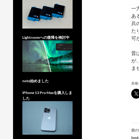
一
あ
兵
た
可
Lightroomへの復帰を検討中
昔
が
ま
note始めました
共有:
iPhone 13 Pro Maxを購入しま
した
投
前の
稿
ins