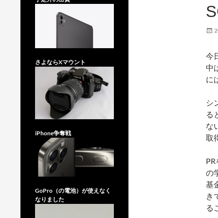
S
2
今
さよならXマウント
中
に
シ
る
な
iPhone争奪戦
取
P
の
基
GoPro（の電池）が使えなく
き
なりました
る