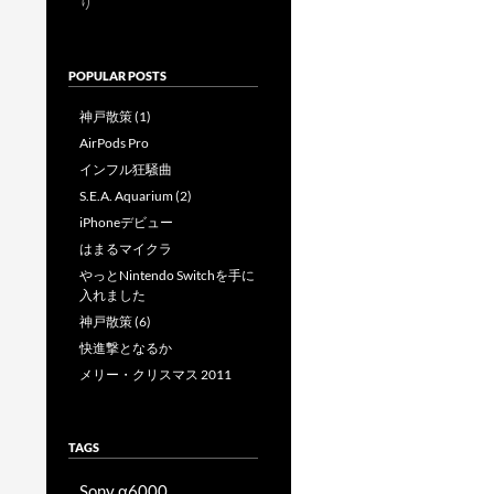
り
POPULAR POSTS
神戸散策 (1)
AirPods Pro
インフル狂騒曲
S.E.A. Aquarium (2)
iPhoneデビュー
はまるマイクラ
やっとNintendo Switchを手に
入れました
神戸散策 (6)
快進撃となるか
メリー・クリスマス 2011
TAGS
Sony α6000