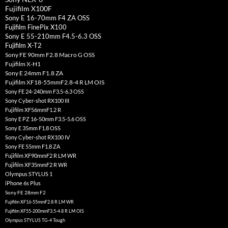
Fujifilm X100F
Sony E 16-70mm F4 ZA OSS
Fujifilm FinePix X100
Sony E 55-210mm F4.5-6.3 OSS
Fujifilm X-T2
Sony FE 90mm F2.8 Macro G OSS
Fujifilm X-H1
Sony E 24mm F1.8 ZA
Fujifilm XF18-55mmF2.8-4 R LM OIS
Sony FE 24-240mm F3.5-6.3 OSS
Sony Cyber-shot RX100 III
Fujifilm XF56mmF1.2 R
Sony E PZ 16-50mm F3.5-5.6 OSS
Sony E 35mm F1.8 OSS
Sony Cyber-shot RX100 IV
Sony FE 55mm F1.8 ZA
Fujifilm XF90mmF2 R LM WR
Fujifilm XF35mmF2 R WR
Olympus STYLUS 1
iPhone 6s Plus
Sony FE 28mm F2
Fujifilm XF16-55mmF2.8 R LM WR
Fujifilm XF55-200mmF3.5-4.8 R LM OIS
Olympus STYLUS TG-4 Tough