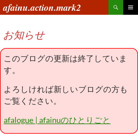
コ
検
afainu.action.mark2
ン
索
メインメ
テ
ニュー
ン
お知らせ
ツ
へ
ス
キ
このブログの更新は終了していま
ッ
す。
プ
よろしければ新しいブログの方も
ご覧ください。
afalogue | afainuのひとりごと