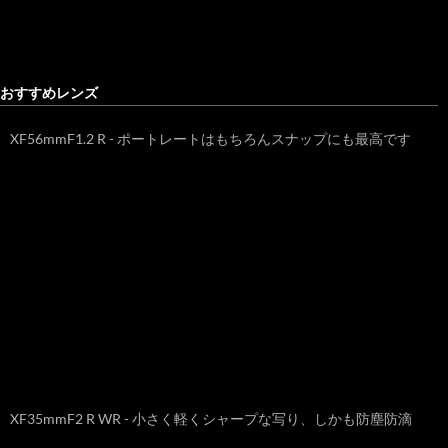
おすすめレンズ
XF56mmF1.2 R - ポートレートはもちろんスナップにも最高です
XF35mmF2 R WR - 小さく軽くシャープな写り、しかも防塵防滴