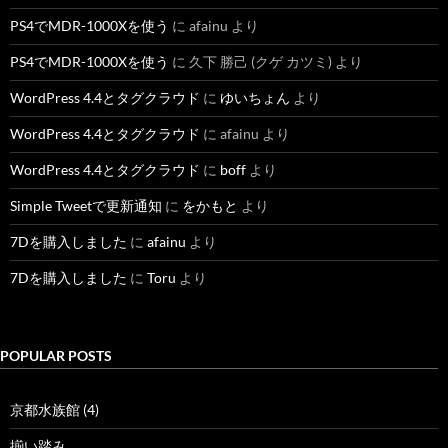
PS4でMDR-1000Xを使う
に
afainu
より
PS4でMDR-1000Xを使う
に
久下 勝己 (クゲ カツミ)
より
WordPress 4.4とタグクラウド
に
ゆいちょん
より
WordPress 4.4とタグクラウド
に
afainu
より
WordPress 4.4とタグクラウド
に
boff
より
Simple Tweetで更新通知
に
をかもと
より
7Dを購入しました
に
afainu
より
7Dを購入しました
に
Toru
より
POPULAR POSTS
京都水族館 (4)
揃い踏み