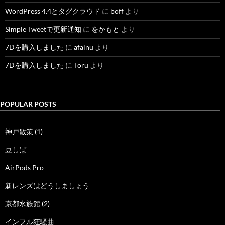
WordPress 4.4とタグクラウド
に
boff
より
Simple Tweetで更新通知
に
をかもと
より
7Dを購入しました
に
afainu
より
7Dを購入しました
に
Toru
より
POPULAR POSTS
神戸散策 (1)
豆しば
AirPods Pro
新レンズはどうしましょう
京都水族館 (2)
インフル狂騒曲