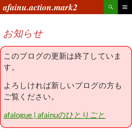
コ
検
afainu.action.mark2
ン
索
メインメ
テ
ニュー
ン
お知らせ
ツ
へ
ス
キ
このブログの更新は終了していま
ッ
す。
プ
よろしければ新しいブログの方も
ご覧ください。
afalogue | afainuのひとりごと