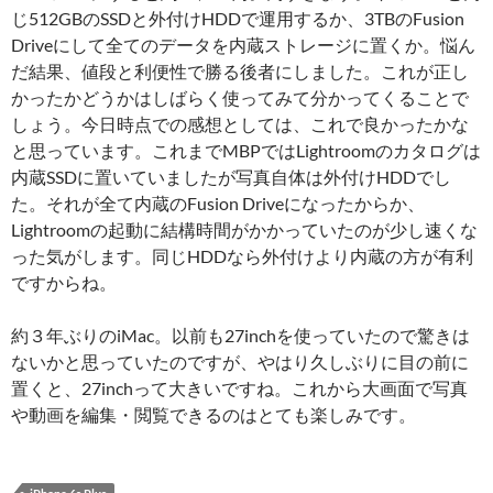
じ512GBのSSDと外付けHDDで運用するか、3TBのFusion
Driveにして全てのデータを内蔵ストレージに置くか。悩ん
だ結果、値段と利便性で勝る後者にしました。これが正し
かったかどうかはしばらく使ってみて分かってくることで
しょう。今日時点での感想としては、これで良かったかな
と思っています。これまでMBPではLightroomのカタログは
内蔵SSDに置いていましたが写真自体は外付けHDDでし
た。それが全て内蔵のFusion Driveになったからか、
Lightroomの起動に結構時間がかかっていたのが少し速くな
った気がします。同じHDDなら外付けより内蔵の方が有利
ですからね。
約３年ぶりのiMac。以前も27inchを使っていたので驚きは
ないかと思っていたのですが、やはり久しぶりに目の前に
置くと、27inchって大きいですね。これから大画面で写真
や動画を編集・閲覧できるのはとても楽しみです。