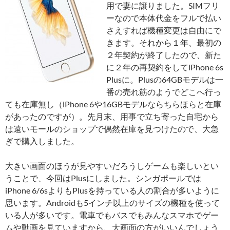
用で妻に譲りました。SIMフリ
ーなので本体代金をフルで払い
さえすれば機種変更は自由にで
きます。それから１年、最初の
２年契約が終了したので、新た
に２年の再契約をしてiPhone 6s
Plusに。Plusの64GBモデルは一
番の売れ筋のようでどこへ行っ
ても在庫無し（iPhone 6や16GBモデルならちらほらと在庫
があったのですが）。先月末、用事で立ち寄った自宅から
は遠いモールのショップで偶然在庫を見つけたので、大急
ぎで購入しました。
大きい画面のほうが見やすいだろうしゲームも楽しいとい
うことで、今回はPlusにしました。シンガポールでは
iPhone 6/6sよりもPlusを持っている人の割合が多いように
思います。Androidも5インチ以上のサイズの機種を使って
いる人が多いです。電車でもバスでもみんなスマホでゲー
ムや動画を見ていますから、大画面の方がいいんでしょう