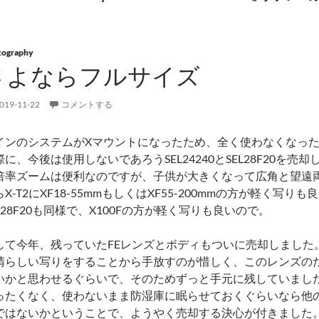
tography
さよならフルサイズ
019-11-22
コメントする
インのシステムがXマウントになったため、全く使わなくなったα
際に、今後は使用しないであろうSEL24240とSEL28F20を売却
倍率ズームは便利なのですが、子供が大きくなって広角と望遠
らX-T2にXF18-55mmもしくはXF55-200mmの方が軽く写
EL28F20も同様で、X100Fの方が軽く写りも良いので。
して今年、残っていたFEレンズとボディもついに売却しました。SEL9
晴らしい写りをすることから手放すのが惜しく、このレンズの
いかと思わせるぐらいで、そのためずっと手元に残していまし
ったくなく、使わないまま防湿庫に眠らせておくぐらいなら他
ではないかということで、ようやく売却する決心が付きました