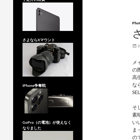
Pho
さよならXマウント
2
メ
の
高
な
iPhone争奪戦
S
そ
素
い
GoPro（の電池）が使えなく
なりました
ま
の