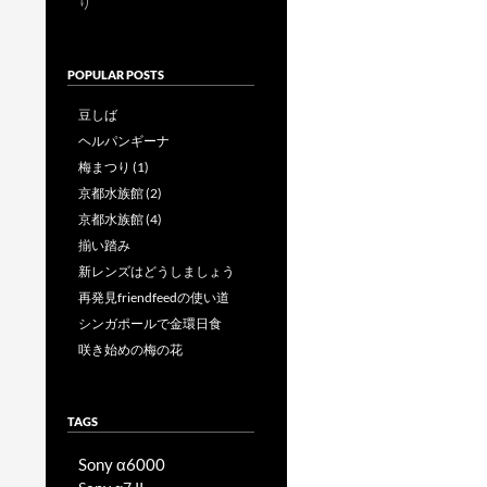
り
POPULAR POSTS
豆しば
ヘルパンギーナ
梅まつり (1)
京都水族館 (2)
京都水族館 (4)
揃い踏み
新レンズはどうしましょう
再発見friendfeedの使い道
シンガポールで金環日食
咲き始めの梅の花
TAGS
Sony α6000