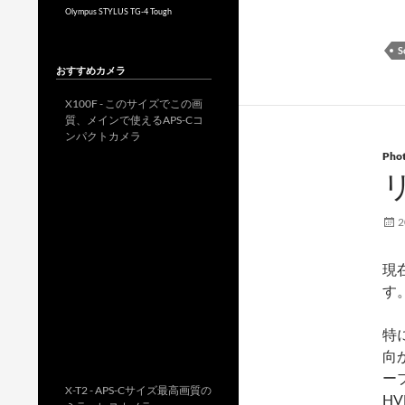
Olympus STYLUS TG-4 Tough
S
おすすめカメラ
X100F - このサイズでこの画
質、メインで使えるAPS-Cコ
ンパクトカメラ
Pho
2
現
す
特
向
ー
X-T2 - APS-Cサイズ最高画質の
H