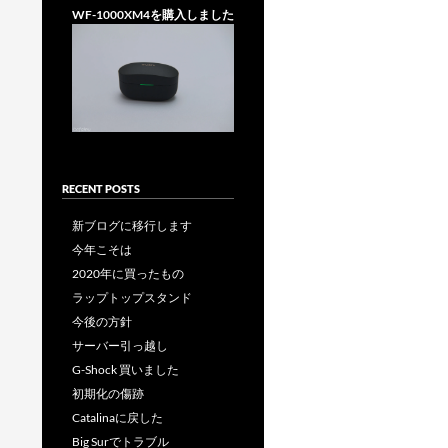
WF-1000XM4を購入しました
RECENT POSTS
新ブログに移行します
今年こそは
2020年に買ったもの
ラップトップスタンド
今後の方針
サーバー引っ越し
G-Shock 買いました
初期化の傷跡
Catalinaに戻した
Big Surでトラブル