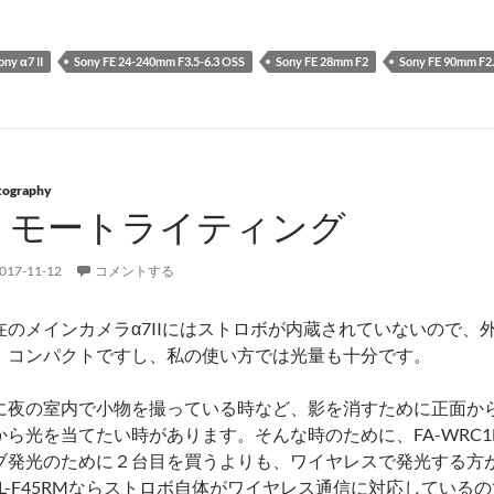
ony α7 II
Sony FE 24-240mm F3.5-6.3 OSS
Sony FE 28mm F2
Sony FE 90mm F2
tography
リモートライティング
017-11-12
コメントする
在のメインカメラα7IIにはストロボが内蔵されていないので、外付
。コンパクトですし、私の使い方では光量も十分です。
に夜の室内で小物を撮っている時など、影を消すために正面か
から光を当てたい時があります。そんな時のために、FA-WRC1M
ブ発光のために２台目を買うよりも、ワイヤレスで発光する方
VL-F45RMならストロボ自体がワイヤレス通信に対応してい