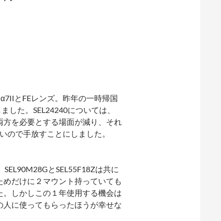
7IIとFEレンズ。昨年の一時帰国
しました。SEL24240については、
両方を必要とする場面が減り、それ
りも良いので手放すことにしました。
0M28GとSEL55F18Zは共に
ためだけに２マウント持っていても
た。しかしこの１年使用する機会は
の人に使ってもらったほうが幸せな
。