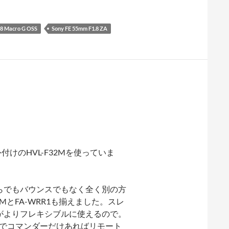
.8 Macro G OSS
Sony FE 55mm F1.8 ZA
けのHVL-F32Mを使っていま
らでもバウンスでもなく全く別の方
とFA-WRR1も揃えました。スレ
がよりフレキシブルに使えるので。
るのでコマンダーだけあればリモート