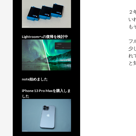
２
い
も
Lightroomへの復帰を検討中
フ
少
れ
と
note始めました
iPhone 13 Pro Maxを購入しま
した