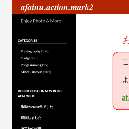
検
afainu.action.mark2
索
コ
Enjoy Photo & More!
ン
テ
ン
CATEGORIES
ツ
へ
Photography
(390)
ス
Gadget
(93)
キ
Programming
(29)
ッ
Miscellaneous
(101)
プ
RECENT POSTS IN NEW BLOG:
a
AFALOGUE
激動の2025年でした
帰国しました
予定外の出費