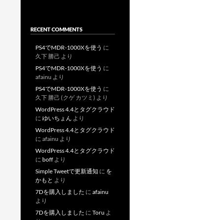
RECENT COMMENTS
PS4でMDR-1000Xを使う
に
久下 勝己
より
PS4でMDR-1000Xを使う
に
afainu
より
PS4でMDR-1000Xを使う
に
久下 勝己 (クゲ カツミ)
より
WordPress 4.4とタグクラウド
に
ゆいちょん
より
WordPress 4.4とタグクラウド
に
afainu
より
WordPress 4.4とタグクラウド
に
boff
より
Simple Tweetで更新通知
に
を
かもと
より
7Dを購入しました
に
afainu
より
7Dを購入しました
に
Toru
よ