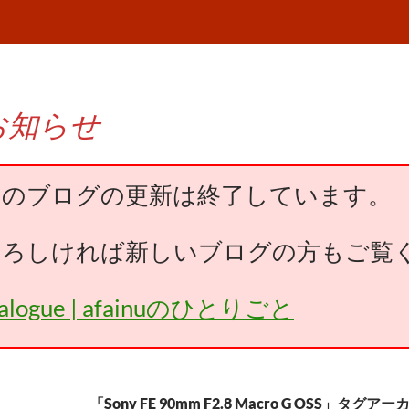
お知らせ
このブログの更新は終了しています。
よろしければ新しいブログの方もご覧
falogue | afainuのひとりごと
「Sony FE 90mm F2.8 Macro G OSS」タグア