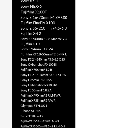
Sony α7 II
Sony NEX-6
Fujifilm X100F
Sony E 16-70mm F4 ZA OSS
Fujifilm FinePix X100
Sony E 55-210mm F4.5-6.3 OSS
Fujifilm X-T2
Sony FE 90mm F2.8 Macro G OSS
Fujifilm X-H1
Sony E 24mm F1.8 ZA
Fujifilm XF18-55mmF2.8-4 R LM OIS
Sony FE 24-240mm F3.5-6.3 OSS
Sony Cyber-shot RX100 III
Fujifilm XF56mmF1.2 R
Sony E PZ 16-50mm F3.5-5.6 OSS
Sony E 35mm F1.8 OSS
Sony Cyber-shot RX100 IV
Sony FE 55mm F1.8 ZA
Fujifilm XF90mmF2 R LM WR
Fujifilm XF35mmF2 R WR
Olympus STYLUS 1
iPhone 6s Plus
Sony FE 28mm F2
Fujifilm XF16-55mmF2.8 R LM WR
Fujifilm XF55-200mmF3.5-4.8 R LM OIS