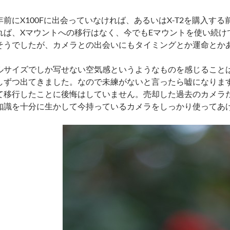
年前にX100Fに出会っていなければ、あるいはX-T2を購入する前
れば、Xマウントへの移行はなく、今でもEマウントを使い続け
そうでしたが、カメラとの出会いにもタイミングとか運命とか
ルサイズでしか写せない空気感というようなものを感じることは
しずつ出てきました。なので未練がないと言ったら嘘になります。で
て移行したことに後悔はしていません。売却した過去のカメラ
知識を十分に生かして今持っているカメラをしっかり使ってあ