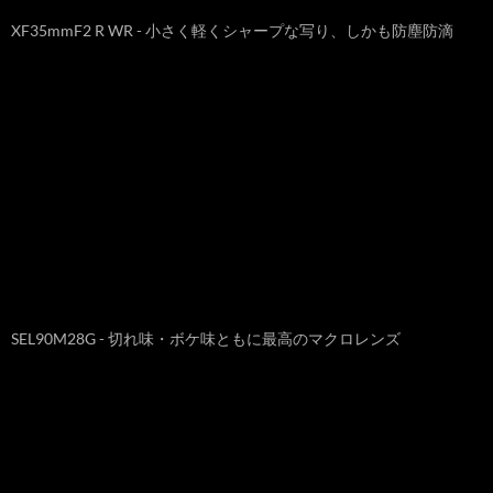
XF35mmF2 R WR - 小さく軽くシャープな写り、しかも防塵防滴
SEL90M28G - 切れ味・ボケ味ともに最高のマクロレンズ