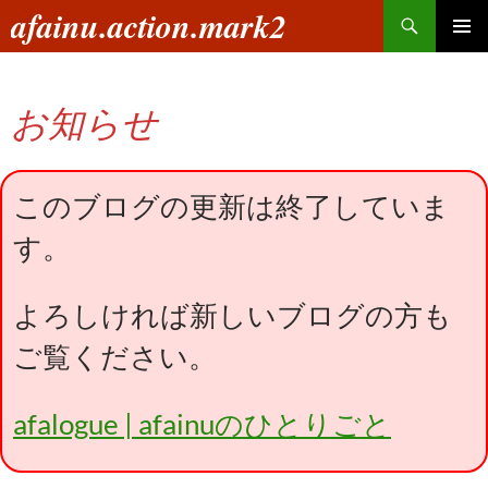
コ
検
afainu.action.mark2
ン
索
メインメ
テ
ニュー
ン
お知らせ
ツ
へ
ス
キ
このブログの更新は終了していま
ッ
す。
プ
よろしければ新しいブログの方も
ご覧ください。
afalogue | afainuのひとりごと