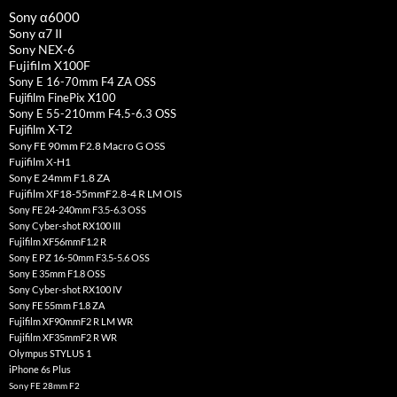
Sony α6000
Sony α7 II
Sony NEX-6
Fujifilm X100F
Sony E 16-70mm F4 ZA OSS
Fujifilm FinePix X100
Sony E 55-210mm F4.5-6.3 OSS
Fujifilm X-T2
Sony FE 90mm F2.8 Macro G OSS
Fujifilm X-H1
Sony E 24mm F1.8 ZA
Fujifilm XF18-55mmF2.8-4 R LM OIS
Sony FE 24-240mm F3.5-6.3 OSS
Sony Cyber-shot RX100 III
Fujifilm XF56mmF1.2 R
Sony E PZ 16-50mm F3.5-5.6 OSS
Sony E 35mm F1.8 OSS
Sony Cyber-shot RX100 IV
Sony FE 55mm F1.8 ZA
Fujifilm XF90mmF2 R LM WR
Fujifilm XF35mmF2 R WR
Olympus STYLUS 1
iPhone 6s Plus
Sony FE 28mm F2