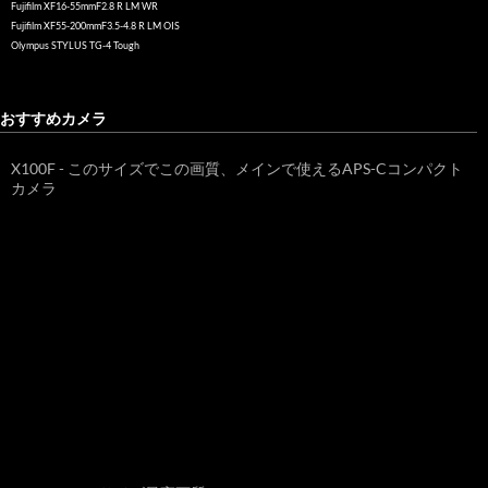
Fujifilm XF16-55mmF2.8 R LM WR
Fujifilm XF55-200mmF3.5-4.8 R LM OIS
Olympus STYLUS TG-4 Tough
おすすめカメラ
X100F - このサイズでこの画質、メインで使えるAPS-Cコンパクト
カメラ