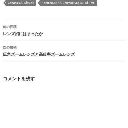
Canon EOS Kiss X2
Tamron AF 18-270mm F3.5-6.3 Di II VC
投
前の投稿
稿
レンズ沼にはまったか
ナ
次の投稿
ビ
広角ズームレンズと高倍率ズームレンズ
ゲ
ー
コメントを残す
シ
ョ
ン