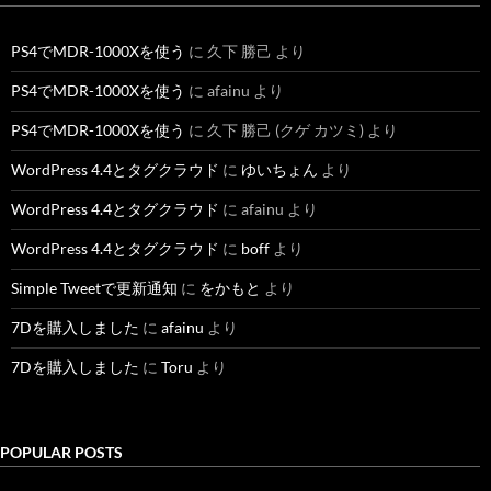
PS4でMDR-1000Xを使う
に
久下 勝己
より
PS4でMDR-1000Xを使う
に
afainu
より
PS4でMDR-1000Xを使う
に
久下 勝己 (クゲ カツミ)
より
WordPress 4.4とタグクラウド
に
ゆいちょん
より
WordPress 4.4とタグクラウド
に
afainu
より
WordPress 4.4とタグクラウド
に
boff
より
Simple Tweetで更新通知
に
をかもと
より
7Dを購入しました
に
afainu
より
7Dを購入しました
に
Toru
より
POPULAR POSTS