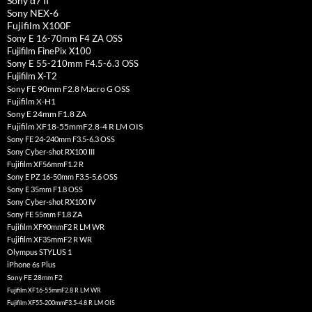
Sony α7 II
Sony NEX-6
Fujifilm X100F
Sony E 16-70mm F4 ZA OSS
Fujifilm FinePix X100
Sony E 55-210mm F4.5-6.3 OSS
Fujifilm X-T2
Sony FE 90mm F2.8 Macro G OSS
Fujifilm X-H1
Sony E 24mm F1.8 ZA
Fujifilm XF18-55mmF2.8-4 R LM OIS
Sony FE 24-240mm F3.5-6.3 OSS
Sony Cyber-shot RX100 III
Fujifilm XF56mmF1.2 R
Sony E PZ 16-50mm F3.5-5.6 OSS
Sony E 35mm F1.8 OSS
Sony Cyber-shot RX100 IV
Sony FE 55mm F1.8 ZA
Fujifilm XF90mmF2 R LM WR
Fujifilm XF35mmF2 R WR
Olympus STYLUS 1
iPhone 6s Plus
Sony FE 28mm F2
Fujifilm XF16-55mmF2.8 R LM WR
Fujifilm XF55-200mmF3.5-4.8 R LM OIS