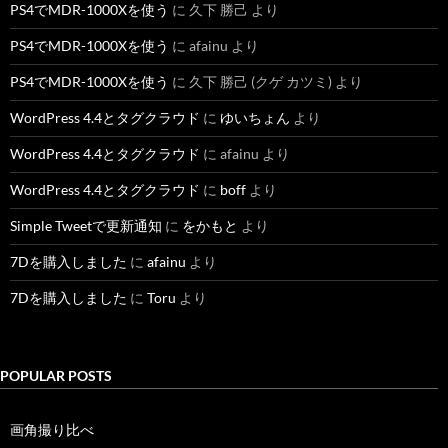
PS4でMDR-1000Xを使う
に
久下 勝己
より
PS4でMDR-1000Xを使う
に
afainu
より
PS4でMDR-1000Xを使う
に
久下 勝己 (クゲ カツミ)
より
WordPress 4.4とタグクラウド
に
ゆいちょん
より
WordPress 4.4とタグクラウド
に
afainu
より
WordPress 4.4とタグクラウド
に
boff
より
Simple Tweetで更新通知
に
をかもと
より
7Dを購入しました
に
afainu
より
7Dを購入しました
に
Toru
より
POPULAR POSTS
画角撮り比べ