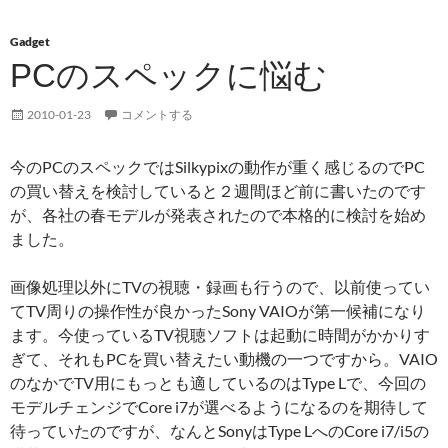
Gadget
PCのスペックに悩む
2010-01-23
コメントする
今のPCのスペックではSilkypixの動作が重く感じるのでPC
の買い替えを検討していると２週間ほど前に書いたのです
が、各社の春モデルが発表されたので本格的に検討を始め
ました。
画像処理以外にTVの視聴・録画も行うので、以前使ってい
てTV周りの操作性が良かったSony VAIOが第一候補になり
ます。今使っているTV視聴ソフトは起動に時間がかかりす
ぎて、それもPCを買い替えたい動機の一つですから。VAIO
のなかでTV用にもっとも適しているのはType Lで、今回の
モデルチェンジでCore i7が選べるようになるのを期待して
待っていたのですが、なんとSonyはType LへのCore i7/i5の