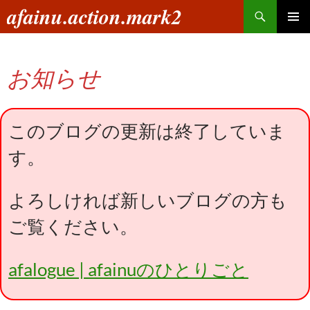
コ
検
afainu.action.mark2
ン
索
メインメ
テ
ニュー
ン
お知らせ
ツ
へ
ス
キ
このブログの更新は終了していま
ッ
す。
プ
よろしければ新しいブログの方も
ご覧ください。
afalogue | afainuのひとりごと