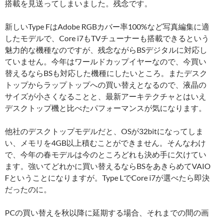
搭載を見送ってしまいました。残念です。
新しいType FはAdobe RGBカバー率100%など写真編集に適
したモデルで、Core i7もTVチューナーも搭載できるという
魅力的な機種なのですが、残念ながらBSデジタルに対応し
ていません。今年はワールドカップイヤーなので、今買い
替えるならBSも対応した機種にしたいところ。またデスク
トップからラップトップへの買い替えとなるので、液晶の
サイズが小さくなることと、最新アーキテクチャとはいえ
デスクトップ機と比べたパフォーマンスが気になります。
他社のデスクトップモデルだと、OSが32bitになってしま
い、メモリを4GB以上積むことができません。そんなわけ
で、今年の春モデルは今のところどれも決め手に欠けてい
ます。強いてどれかに買い替えるならBSをあきらめてVAIO
Fということになりますが。Type LでCore i7が選べたら即決
だったのに。
PCの買い替えを秋以降に延期する場合、それまでの間の画