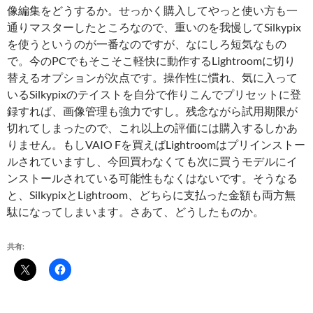
像編集をどうするか。せっかく購入してやっと使い方も一
通りマスターしたところなので、重いのを我慢してSilkypix
を使うというのが一番なのですが、なにしろ短気なもの
で。今のPCでもそこそこ軽快に動作するLightroomに切り
替えるオプションが次点です。操作性に慣れ、気に入って
いるSilkypixのテイストを自分で作りこんでプリセットに登
録すれば、画像管理も強力ですし。残念ながら試用期限が
切れてしまったので、これ以上の評価には購入するしかあ
りません。もしVAIO Fを買えばLightroomはプリインストー
ルされていますし、今回買わなくても次に買うモデルにイ
ンストールされている可能性もなくはないです。そうなる
と、SilkypixとLightroom、どちらに支払った金額も両方無
駄になってしまいます。さあて、どうしたものか。
共有: