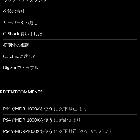
今後の方針
サーバー引っ越し
G-Shock 買いました
初期化の傷跡
Catalinaに戻した
Big Surでトラブル
RECENT COMMENTS
PS4でMDR-1000Xを使う
に
久下 勝己
より
PS4でMDR-1000Xを使う
に
afainu
より
PS4でMDR-1000Xを使う
に
久下 勝己 (クゲ カツミ)
より