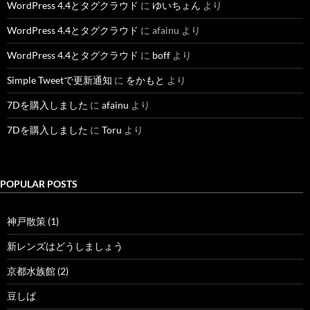
WordPress 4.4とタグクラウド
に
ゆいちょん
より
WordPress 4.4とタグクラウド
に
afainu
より
WordPress 4.4とタグクラウド
に
boff
より
Simple Tweetで更新通知
に
をかもと
より
7Dを購入しました
に
afainu
より
7Dを購入しました
に
Toru
より
POPULAR POSTS
神戸散策 (1)
新レンズはどうしましょう
京都水族館 (2)
豆しば