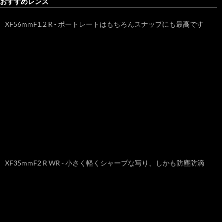
おすすめレンズ
XF56mmF1.2 R - ポートレートはもちろんスナップにも最高です
XF35mmF2 R WR - 小さく軽くシャープな写り、しかも防塵防滴