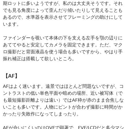
期ロットに多いようですが、私のは大丈夫そうです。それ
でも見る角度によって歪んだり傾いたりして見えることも
あるので、水準器を表示させてフレーミングの助けにして
います。
ファインダーを覗いて本体の下を支える左手を顎の辺りに
あててやると安定してカメラを固定できます。ただ、マク
ロ撮影だと背面液晶を使う場合も多いですから、やはり手
振れ補正は搭載して欲しいところ。
【AF】
AFはよく迷います。遠景ではほとんど問題ないですが、コ
ントラストの低い単色平面や暗めの場所、近い被写体（で
も最短撮影距離よりは遠い）ではAF枠が赤のまま合焦しな
いことも多いです。人物にピントが合わず撮影に時間がか
かったり失敗作になってしまったり。
AFが合いにくいのはOVFで顕著で、EVF/LCDだと多少マシ