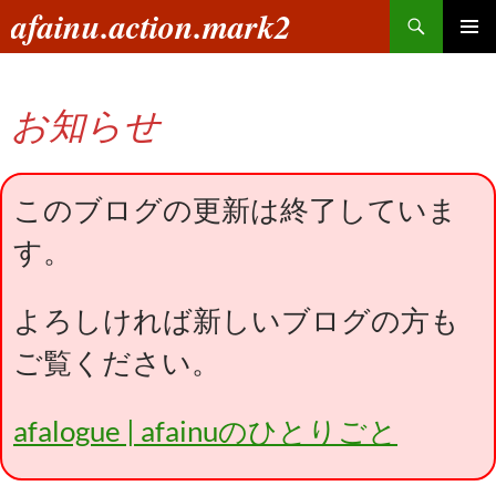
コ
検
afainu.action.mark2
ン
索
メインメ
テ
ニュー
ン
お知らせ
ツ
へ
ス
キ
このブログの更新は終了していま
ッ
す。
プ
よろしければ新しいブログの方も
ご覧ください。
afalogue | afainuのひとりごと