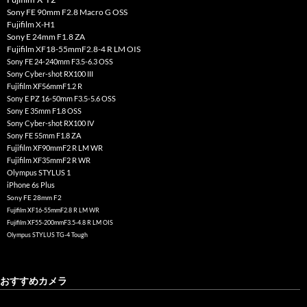
Sony FE 90mm F2.8 Macro G OSS
Fujifilm X-H1
Sony E 24mm F1.8 ZA
Fujifilm XF18-55mmF2.8-4 R LM OIS
Sony FE 24-240mm F3.5-6.3 OSS
Sony Cyber-shot RX100 III
Fujifilm XF56mmF1.2 R
Sony E PZ 16-50mm F3.5-5.6 OSS
Sony E 35mm F1.8 OSS
Sony Cyber-shot RX100 IV
Sony FE 55mm F1.8 ZA
Fujifilm XF90mmF2 R LM WR
Fujifilm XF35mmF2 R WR
Olympus STYLUS 1
iPhone 6s Plus
Sony FE 28mm F2
Fujifilm XF16-55mmF2.8 R LM WR
Fujifilm XF55-200mmF3.5-4.8 R LM OIS
Olympus STYLUS TG-4 Tough
おすすめカメラ