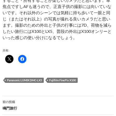
すること・所有することが楽しいカメラだと思います。単
焦点ですしAFも迷うので、正直子供の撮影には向いていな
いです。それ以外のシーンでは気軽に持ち歩いて一眼と同
じ（またはそれ以上）の写真が撮れる良いカメラだと思い
ます。撮影のための外出と子供の行事には7D、荷物を減ら
したい旅行にはX100とLX5、普段の外出はX100オンリーと
いった感じの使い分けになるでしょう。
共有:
Panasonic LUMIX DMC-LX5
Fujifilm FinePix X100
投
前の投稿
稿
鳴門旅行