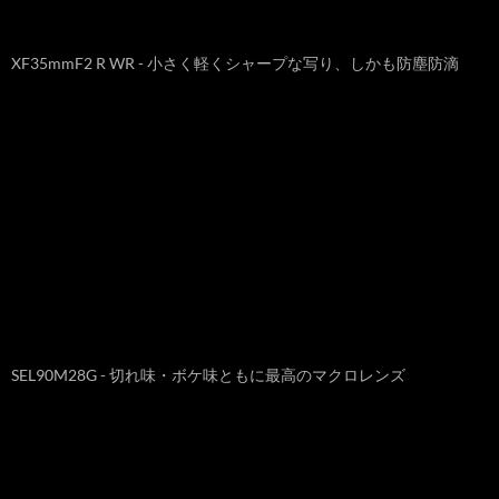
XF35mmF2 R WR - 小さく軽くシャープな写り、しかも防塵防滴
SEL90M28G - 切れ味・ボケ味ともに最高のマクロレンズ