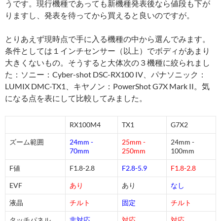
うです。現行機種であっても新機種発表後なら値段も下が
りますし、発表を待ってから買えると良いのですが。
とりあえず現時点で手に入る機種の中から選んでみます。
条件としては１インチセンサー（以上）でボディがあまり
大きくないもの。そうすると大体次の３機種に絞られまし
た：ソニー：Cyber-shot DSC-RX100 IV、パナソニック：
LUMIX DMC-TX1、キヤノン：PowerShot G7X Mark II。気
になる点を表にして比較してみました。
RX100M4
TX1
G7X2
ズーム範囲
24mm -
25mm -
24mm -
70mm
250mm
100mm
F値
F1.8-2.8
F2.8-5.9
F1.8-2.8
EVF
あり
あり
なし
液晶
チルト
固定
チルト
タッチパネル
非対応
対応
対応