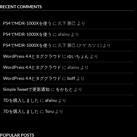
RECENT COMMENTS
PS4でMDR-1000Xを使う
に
久下 勝己
より
PS4でMDR-1000Xを使う
に
afainu
より
PS4でMDR-1000Xを使う
に
久下 勝己 (クゲ カツミ)
より
WordPress 4.4とタグクラウド
に
ゆいちょん
より
WordPress 4.4とタグクラウド
に
afainu
より
WordPress 4.4とタグクラウド
に
boff
より
Simple Tweetで更新通知
に
をかもと
より
7Dを購入しました
に
afainu
より
7Dを購入しました
に
Toru
より
POPULAR POSTS