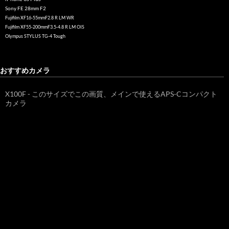
Sony FE 28mm F2
Fujifilm XF16-55mmF2.8 R LM WR
Fujifilm XF55-200mmF3.5-4.8 R LM OIS
Olympus STYLUS TG-4 Tough
おすすめカメラ
X100F - このサイズでこの画質、メインで使えるAPS-Cコンパクト
カメラ