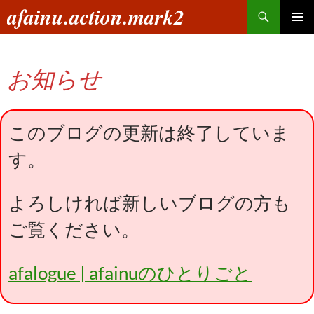
コ
検
afainu.action.mark2
ン
索
メインメ
テ
ニュー
ン
お知らせ
ツ
へ
ス
キ
このブログの更新は終了していま
ッ
す。
プ
よろしければ新しいブログの方も
ご覧ください。
afalogue | afainuのひとりごと