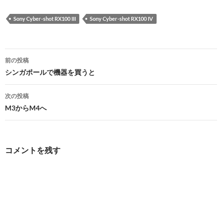
Sony Cyber-shot RX100 III
Sony Cyber-shot RX100 IV
投
前の投稿
稿
シンガポールで機器を買うと
ナ
次の投稿
ビ
M3からM4へ
ゲ
ー
コメントを残す
シ
ョ
ン