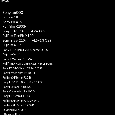
TAGS
Sony α6000
Sony α7 II
Sony NEX-6
Fujifilm X100F
Sony E 16-70mm F4 ZA OSS
Fujifilm FinePix X100
Sony E 55-210mm F4.5-6.3 OSS
Fujifilm X-T2
Sony FE 90mm F2.8 Macro G OSS
Fujifilm X-H1
Sony E 24mm F1.8 ZA
Fujifilm XF18-55mmF2.8-4 R LM OIS
Sony FE 24-240mm F3.5-6.3 OSS
Sony Cyber-shot RX100 III
Fujifilm XF56mmF1.2 R
Sony E PZ 16-50mm F3.5-5.6 OSS
Sony E 35mm F1.8 OSS
Sony Cyber-shot RX100 IV
Sony FE 55mm F1.8 ZA
Fujifilm XF90mmF2 R LM WR
Fujifilm XF35mmF2 R WR
Olympus STYLUS 1
iPhone 6s Plus