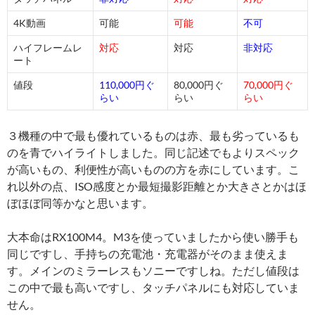
4K動画
可能
可能
不可
ハイフレームレ
対応
対応
非対応
ート
値段
110,000円ぐ
80,000円ぐ
70,000円ぐ
らい
らい
らい
３機種の中で最も優れているものは赤、最も劣っているも
のを青でハイライトしました。同じ記述でもよりスペック
が高いもの、利便性が高いものの方を赤にしています。こ
れ以外の点、ISO感度とか最短撮影距離とか大きさとかはほ
ぼほぼ同等かなと思います。
大本命はRX100M4。M3を使っていましたから使い勝手も
同じですし、手持ちの充電池・充電器がそのまま使えま
す。メインのミラーレスもソニーですしね。ただし値段は
この中で最も高いですし、タッチパネルにも対応していま
せん。