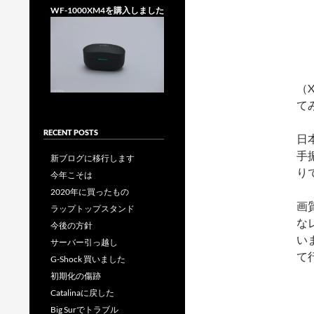
WF-1000XM4を購入しました
（
て
RECENT POSTS
日
手
新ブログに移行します
り
今年こそは
2020年に買ったもの
画
ラップトップスタンド
な
今後の方針
い
サーバー引っ越し
て
G-Shock 買いました
初期化の傷跡
Catalinaに戻した
Big Surでトラブル