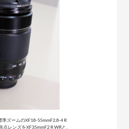
のXF18-55mmF2.8-4 R
て単焦点レンズをXF35mmF2 R WRと、