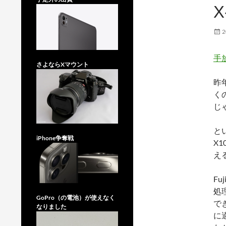
2
手
さよならXマウント
昨
く
じ
と
iPhone争奪戦
X
え
Fu
処
GoPro（の電池）が使えなく
で
なりました
に