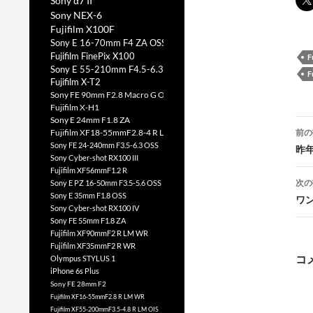
Sony α7 II
Sony NEX-6
Fujifilm X100F
Sony E 16-70mm F4 ZA OSS
Fujifilm FinePix X100
F
Sony E 55-210mm F4.5-6.3 OSS
F
Fujifilm X-T2
Sony FE 90mm F2.8 Macro G OSS
Fujifilm X-H1
Sony E 24mm F1.8 ZA
投
前の
Fujifilm XF18-55mmF2.8-4 R LM OIS
稿
Sony FE 24-240mm F3.5-6.3 OSS
昨
Sony Cyber-shot RX100 III
Fujifilm XF56mmF1.2 R
次の
Sony E PZ 16-50mm F3.5-5.6 OSS
Sony E 35mm F1.8 OSS
ワ
Sony Cyber-shot RX100 IV
Sony FE 55mm F1.8 ZA
Fujifilm XF90mmF2 R LM WR
ー
Fujifilm XF35mmF2 R WR
コ
Olympus STYLUS 1
iPhone 6s Plus
Sony FE 28mm F2
Fujifilm XF16-55mmF2.8 R LM WR
Fujifilm XF55-200mmF3.5-4.8 R LM OIS