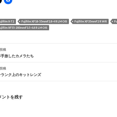
ujifilm X-T2
Fujifilm XF18-55mmF2.8-4 R LM OIS
Fujifilm XF35mmF2 R WR
Fu
ujifilm XF55-200mmF3.5-4.8 R LM OIS
投稿
年手放したカメラたち
ナ
投稿
ビ
ンランク上のキットレンズ
ゲ
メントを残す
シ
ョ