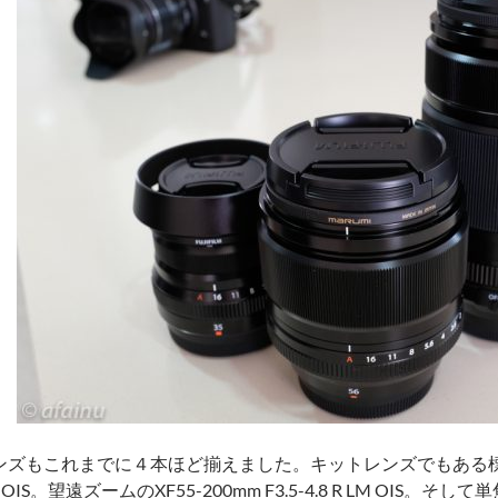
ンズもこれまでに４本ほど揃えました。キットレンズでもある標準ズーム
 OIS。望遠ズームのXF55-200mm F3.5-4.8 R LM OIS。そし