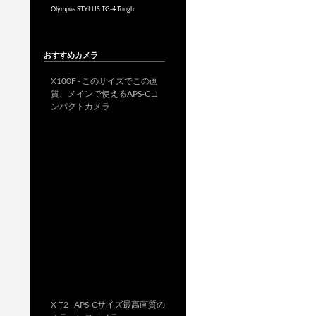
Olympus STYLUS TG-4 Tough
おすすめカメラ
X100F - このサイズでこの画
質、メインで使えるAPS-Cコ
ンパクトカメラ
X-T2 - APS-Cサイズ最高画質の