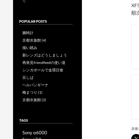
り
X
順
POPULAR POSTS
腕時計
京都水族館 (4)
揃い踏み
新レンズはどうしましょう
再発見friendfeedの使い道
シンガポールで金環日食
豆しば
ヘルパンギーナ
梅まつり (1)
京都水族館 (2)
TAGS
共有:
Sony α6000