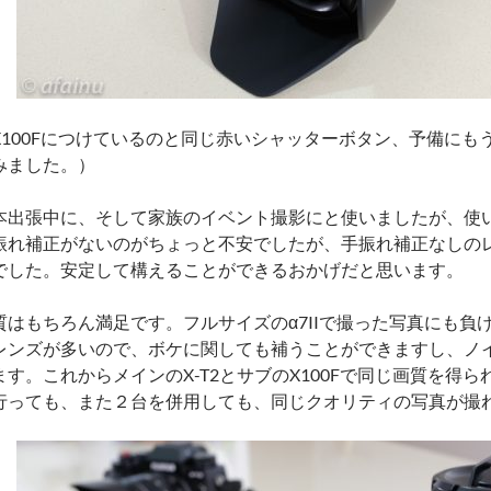
X100Fにつけているのと同じ赤いシャッターボタン、予備にもう
みました。）
本出張中に、そして家族のイベント撮影にと使いましたが、使
振れ補正がないのがちょっと不安でしたが、手振れ補正なしの
でした。安定して構えることができるおかげだと思います。
質はもちろん満足です。フルサイズのα7IIで撮った写真にも負
レンズが多いので、ボケに関しても補うことができますし、ノ
ます。これからメインのX-T2とサブのX100Fで同じ画質を得
行っても、また２台を併用しても、同じクオリティの写真が撮