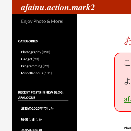
検
afainu.action.mark2
索
コ
Enjoy Photo & More!
ン
テ
ン
CATEGORIES
ツ
へ
Photography
(390)
ス
Gadget
(93)
キ
Programming
(29)
ッ
Miscellaneous
(101)
プ
RECENT POSTS IN NEW BLOG:
a
AFALOGUE
激動の2025年でした
帰国しました
Pho
予定外の出費