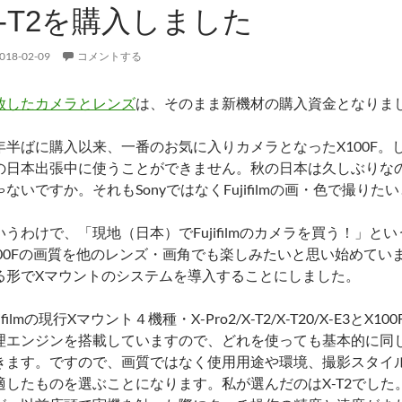
X-T2を購入しました
018-02-09
コメントする
放したカメラとレンズ
は、そのまま新機材の購入資金となりま
年半ばに購入以来、一番のお気に入りカメラとなったX100F。
の日本出張中に使うことができません。秋の日本は久しぶりな
ゃないですか。それもSonyではなくFujifilmの画・色で撮
いうわけで、「現地（日本）でFujifilmのカメラを買う！」
100Fの画質を他のレンズ・画角でも楽しみたいと思い始めて
る形でXマウントのシステムを導入することにしました。
jifilmの現行Xマウント４機種・X-Pro2/X-T2/X-T20/X-E
理エンジンを搭載していますので、どれを使っても基本的に同
きます。ですので、画質ではなく使用用途や環境、撮影スタイ
適したものを選ぶことになります。私が選んだのはX-T2でした。