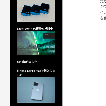
た
ジ
イ
を
Lightroomへの復帰を検討中
note始めました
iPhone 13 Pro Maxを購入しま
した