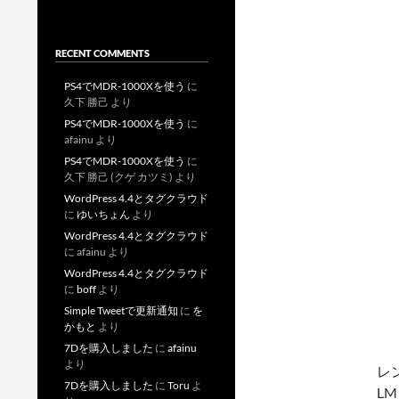
RECENT COMMENTS
PS4でMDR-1000Xを使う
に
久下 勝己
より
PS4でMDR-1000Xを使う
に
afainu
より
PS4でMDR-1000Xを使う
に
久下 勝己 (クゲ カツミ)
より
WordPress 4.4とタグクラウド
に
ゆいちょん
より
WordPress 4.4とタグクラウド
に
afainu
より
WordPress 4.4とタグクラウド
に
boff
より
Simple Tweetで更新通知
に
を
かもと
より
7Dを購入しました
に
afainu
より
レ
7Dを購入しました
に
Toru
よ
LM