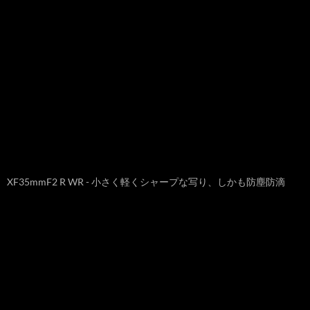
XF35mmF2 R WR - 小さく軽くシャープな写り、しかも防塵防滴