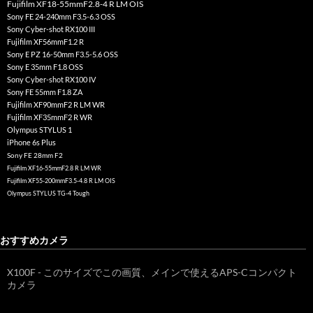
Fujifilm XF18-55mmF2.8-4 R LM OIS
Sony FE 24-240mm F3.5-6.3 OSS
Sony Cyber-shot RX100 III
Fujifilm XF56mmF1.2 R
Sony E PZ 16-50mm F3.5-5.6 OSS
Sony E 35mm F1.8 OSS
Sony Cyber-shot RX100 IV
Sony FE 55mm F1.8 ZA
Fujifilm XF90mmF2 R LM WR
Fujifilm XF35mmF2 R WR
Olympus STYLUS 1
iPhone 6s Plus
Sony FE 28mm F2
Fujifilm XF16-55mmF2.8 R LM WR
Fujifilm XF55-200mmF3.5-4.8 R LM OIS
Olympus STYLUS TG-4 Tough
おすすめカメラ
X100F - このサイズでこの画質、メインで使えるAPS-Cコンパクト
カメラ