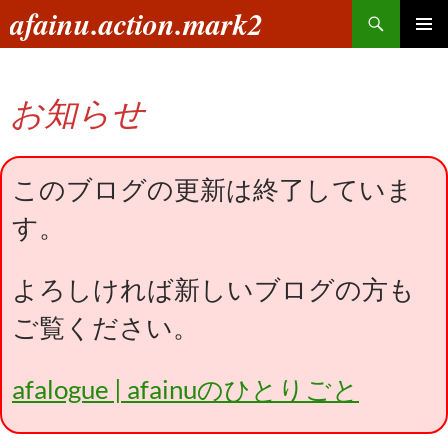
コ
検
afainu.action.mark2
ン
索
メインメ
テ
ニュー
ン
お知らせ
ツ
へ
ス
キ
このブログの更新は終了していま
ッ
す。
プ
よろしければ新しいブログの方も
ご覧ください。
afalogue | afainuのひとりごと