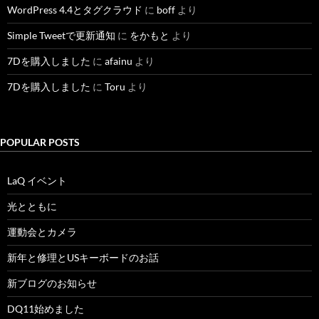
WordPress 4.4とタグクラウド
に
boff
より
Simple Tweetで更新通知
に
をかもと
より
7Dを購入しました
に
afainu
より
7Dを購入しました
に
Toru
より
POPULAR POSTS
LaQ イベント
光とともに
運動会とカメラ
新年と修理とUSキーボードのお話
新ブログのお知らせ
DQ11始めました