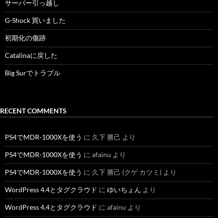
サーバー引っ越し
G-Shock 買いました
初期化の傷跡
Catalinaに戻した
Big Surでトラブル
RECENT COMMENTS
PS4でMDR-1000Xを使う
に
久下 勝己
より
PS4でMDR-1000Xを使う
に
afainu
より
PS4でMDR-1000Xを使う
に
久下 勝己 (クゲ カツミ)
より
WordPress 4.4とタグクラウド
に
ゆいちょん
より
WordPress 4.4とタグクラウド
に
afainu
より