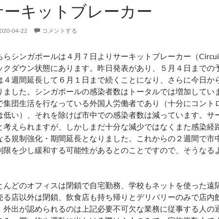
サーキットブレーカー
020-04-22
コメントする
ちらシンガポールは４月７日よりサーキットブレーカー（Circuit 
ックダウン状態にあります。昨日発表があり、５月４日までの
は４週間延長して６月１日まで続くことになり、さらに今日か
りました。シンガポールの感染者数はトータルでは増加してい
で集団生活を行なっている外国人労働者であり（十分にコント
は低い）、それを除けば市中での感染者数は減っています。サ
と考えられますが、しかしまだ十分な減少ではなくまた感染経
なる規制強化・期間延長となりました。これからの２週間で市
制限を少し緩和する可能性があるとのことですので、そうなる
。
とんどのオフィスは閉鎖で自宅勤務、学校もネットを使った遠
売る店以外は閉鎖、飲食店も持ち帰りとデリバリーのみで店内
、外出が認められるのは上記必要不可欠な業務に従事する人の