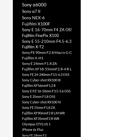
Sony α6000
Sony α7 II
Sony NEX-6
Fujifilm X100F
Sony E 16-70mm F4 ZA OSS
Fujifilm FinePix X100
Sony E 55-210mm F4.5-6.3 OSS
Fujifilm X-T2
Sony FE 90mm F2.8 Macro G OSS
Fujifilm X-H1
Sony E 24mm F1.8 ZA
Fujifilm XF18-55mmF2.8-4 R LM OIS
Sony FE 24-240mm F3.5-6.3 OSS
Sony Cyber-shot RX100 III
Fujifilm XF56mmF1.2 R
Sony E PZ 16-50mm F3.5-5.6 OSS
Sony E 35mm F1.8 OSS
Sony Cyber-shot RX100 IV
Sony FE 55mm F1.8 ZA
Fujifilm XF90mmF2 R LM WR
Fujifilm XF35mmF2 R WR
Olympus STYLUS 1
iPhone 6s Plus
Sony FE 28mm F2