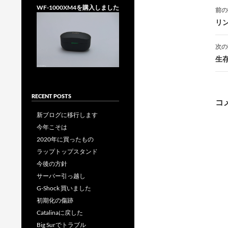
投
WF-1000XM4を購入しました
前の
稿
リ
次の
生
ー
RECENT POSTS
コ
新ブログに移行します
今年こそは
2020年に買ったもの
ラップトップスタンド
今後の方針
サーバー引っ越し
G-Shock 買いました
初期化の傷跡
Catalinaに戻した
Big Surでトラブル