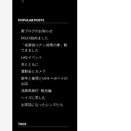
り
POPULAR POSTS
新ブログのお知らせ
DQ11始めました
「名探偵コナン 紺青の拳」観
てきました
LaQ イベント
光とともに
運動会とカメラ
新年と修理とUSキーボードの
お話
淡路島旅行 - 観光編
ヘイズに苦しむ
お世話になったレンズたち
TAGS