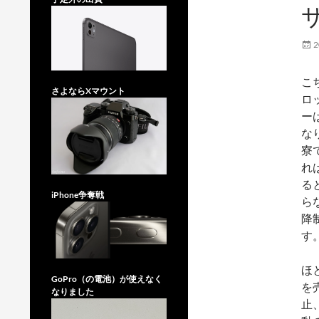
2
こ
さよならXマウント
ロ
ー
な
寮
れ
る
iPhone争奪戦
ら
降
す
ほ
GoPro（の電池）が使えなく
を
なりました
止