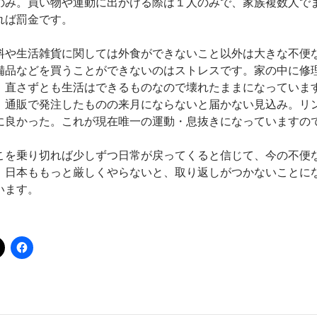
のみ。買い物や運動に出かける際は１人のみで、家族複数人で
れば罰金です。
料や生活雑貨に関しては外食ができないこと以外は大きな不便
備品などを買うことができないのはストレスです。家の中に修
、直さずとも生活はできるものなので壊れたままになっていま
、通販で発注したものの来月にならないと届かない見込み。リ
に良かった。これが現在唯一の運動・息抜きになっていますの
こを乗り切れば少しずつ日常が戻ってくると信じて、今の不便
。日本ももっと厳しくやらないと、取り返しがつかないことに
います。