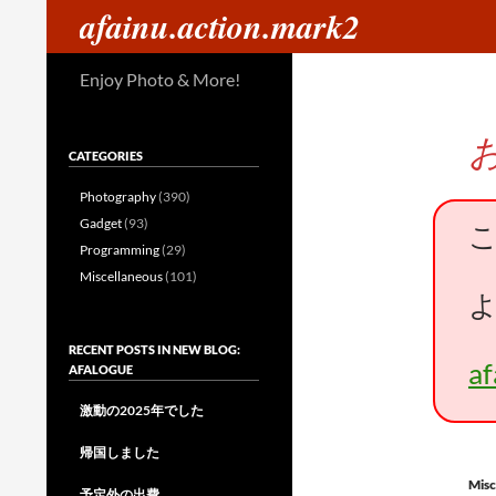
検
afainu.action.mark2
索
コ
Enjoy Photo & More!
ン
テ
ン
CATEGORIES
ツ
へ
Photography
(390)
ス
Gadget
(93)
キ
Programming
(29)
ッ
Miscellaneous
(101)
プ
RECENT POSTS IN NEW BLOG:
a
AFALOGUE
激動の2025年でした
帰国しました
Misc
予定外の出費