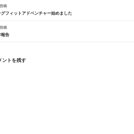
投稿
ングフィットアドベンチャー始めました
ナ
投稿
ビ
存報告
ゲ
メントを残す
シ
ョ
ン