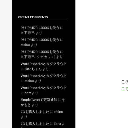
RECENT COMMENTS
PS4でMDR-1000Xを使う
に
久下 勝己
より
PS4でMDR-1000Xを使う
に
afainu
より
PS4でMDR-1000Xを使う
に
久下 勝己 (クゲ カツミ)
より
WordPress 4.4とタグクラウド
に
ゆいちょん
より
WordPress 4.4とタグクラウド
こ
に
afainu
より
こ
WordPress 4.4とタグクラウド
に
boff
より
Simple Tweetで更新通知
に
を
かもと
より
7Dを購入しました
に
afainu
より
7Dを購入しました
に
Toru
よ