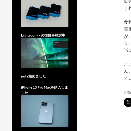
動
す
食
電
が
Lightroomへの復帰を検討中
り
当
こ
ん
note始めました
て
iPhone 13 Pro Maxを購入しま
した
共有: