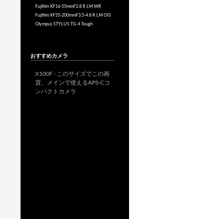
Fujifilm XF16-55mmF2.8 R LM WR
Fujifilm XF55-200mmF3.5-4.8 R LM OIS
Olympus STYLUS TG-4 Tough
おすすめカメラ
X100F - このサイズでこの画
質、メインで使えるAPS-Cコ
ンパクトカメラ