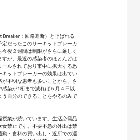
Breaker：回路遮断）と呼ばれる
予定だったこのサーキットブレーカ
ら今後２週間は制限がさらに厳しく
ますが、最近の感染者のほとんどは
ロールされており市中に拡大する恐
ーキットブレーカーの効果は出てい
路が不明な患者も多いことから、さ
中感染が1桁まで減れば５月４日以
よう自分のできることをやるのみで
隔授業が続いています。生活必需品
飲食禁止です。不要不急の外出は禁
通勤・食料の買い出し・近所での運