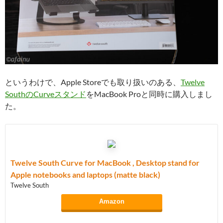
というわけで、Apple Storeでも取り扱いのある、
Twelve
SouthのCurveスタンド
をMacBook Proと同時に購入しまし
た。
Twelve South Curve for MacBook , Desktop stand for
Apple notebooks and laptops (matte black)
Twelve South
Amazon