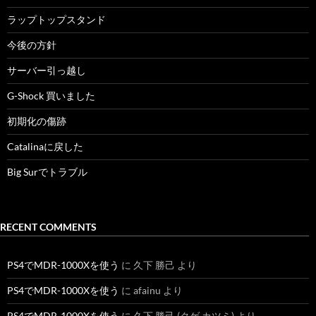
ラップトップスタンド
今後の方針
サーバー引っ越し
G-Shock 買いました
初期化の傷跡
Catalinaに戻した
Big Surでトラブル
RECENT COMMENTS
PS4でMDR-1000Xを使う
に
久下 勝己
より
PS4でMDR-1000Xを使う
に
afainu
より
PS4でMDR-1000Xを使う
に
久下 勝己 (クゲ カツミ)
より