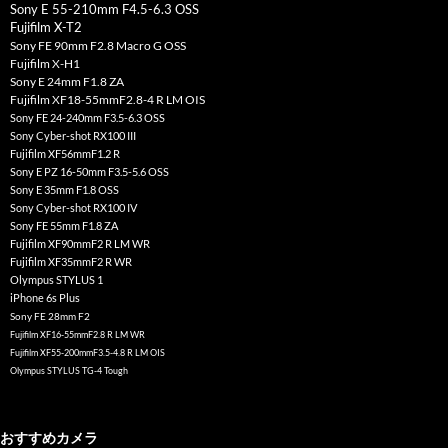
Sony E 55-210mm F4.5-6.3 OSS
Fujifilm X-T2
Sony FE 90mm F2.8 Macro G OSS
Fujifilm X-H1
Sony E 24mm F1.8 ZA
Fujifilm XF18-55mmF2.8-4 R LM OIS
Sony FE 24-240mm F3.5-6.3 OSS
Sony Cyber-shot RX100 III
Fujifilm XF56mmF1.2 R
Sony E PZ 16-50mm F3.5-5.6 OSS
Sony E 35mm F1.8 OSS
Sony Cyber-shot RX100 IV
Sony FE 55mm F1.8 ZA
Fujifilm XF90mmF2 R LM WR
Fujifilm XF35mmF2 R WR
Olympus STYLUS 1
iPhone 6s Plus
Sony FE 28mm F2
Fujifilm XF16-55mmF2.8 R LM WR
Fujifilm XF55-200mmF3.5-4.8 R LM OIS
Olympus STYLUS TG-4 Tough
おすすめカメラ