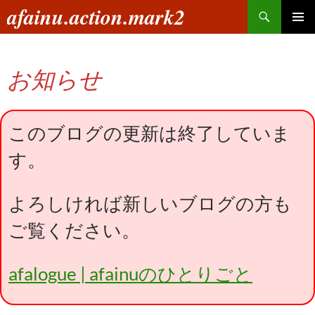
コ
検
afainu.action.mark2
ン
索
メインメ
テ
ニュー
ン
お知らせ
ツ
へ
ス
キ
このブログの更新は終了していま
ッ
す。
プ
よろしければ新しいブログの方も
ご覧ください。
afalogue | afainuのひとりごと