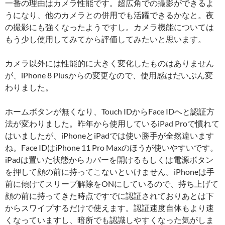
一番の理由はカメラ性能です。超広角での撮影ができるよ
うになり、他のカメラとの併用でも活躍できるかなと。夜
の撮影にも強くなったようですし。カメラ機能については
もう少し使用してみてから評価してみたいと思います。
カメラ以外には性能的に大きく変化したものはありません
が、iPhone 8 Plusからの変更なので、使用感はだいぶん変
わりました。
ホームボタンが無くなり、Touch IDからFace IDへと認証方
法が変わりました。昨年から使用しているiPad Proで慣れて
はいましたが、iPhoneとiPadでは使い勝手が全然違います
ね。Face IDはiPhone 11 Pro Maxのほうが使いやすいです。
iPadは置いた状態からカバーを開けるもしくは電源ボタン
を押して顔の前に持ってこないといけません。iPhoneは手
前に傾けてスリープ解除をONにしているので、持ち上げて
顔の前に持ってきた時点ですでに認証されておりあとは下
からスワイプするだけで使えます。認証速度自体もより速
くなっていますし、暗所でも認識しやすくなった気がしま