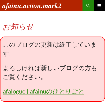
コ
検
afainu.action.mark2
ン
索
メインメ
テ
ニュー
ン
お知らせ
ツ
へ
ス
キ
このブログの更新は終了していま
ッ
す。
プ
よろしければ新しいブログの方も
ご覧ください。
afalogue | afainuのひとりごと