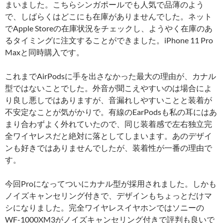
まいました。こちらシンガポールでも人気で品薄のよう
で、しばらくはどこにも在庫がありませんでした。ネット
でApple Storeの在庫状況をチェックし、ようやく在庫のあ
るタイミングに注文することができました。iPhone 11 Pro
Maxと同時購入です。
これまでAirPodsに手を出さなかった最大の理由が、カナル
型ではないことでした。外音が聞こえやすいのは場合によ
り良し悪しではありますが、音漏れしやすいことと装着が
不安定なことが気がかりで。有線のEarPodsも私の耳にはあ
まり合わずよく外れていたので、同じ装着感で左右独立完
全ワイヤレスだと絶対に落としてしまいます。あのデザイ
ンも好きではありませんでしたが、装着性が一番の理由で
す。
今回Proになってついにカナル型が採用されました。しかも
ノイズキャンセリング付きで、デザインもちょっとだけマ
シになりました。完全ワイヤレスイヤホンではソニーの
WF-1000XM3がノイズキャンセリング付きで評判も良いで