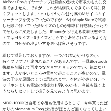
AirPods Proのイヤーチップは独自の形状で市販のものに交
換できません。ですが、これが結構良くできていて耳に良
くフィットします。いつもイヤホンは付属のMサイズのイ
ヤーチップを使っていたのですが、今回Apple Storeで試聴
した際に付いていたSサイズのものが非常に好感触だったの
でそちらに変更しました。iPhoneから行える装着状態テス
トではMサイズ・Sサイズどちらでも密閉されているような
ので、自分が心地よい方を選べば良さそうです。
総じて満足しておりますが、一つだけ気がかりなのが、
時々ブツブツと途切れることがあるんです。一旦Bluetooth
接続を切断して再度つなぎ直すと直るのですが、気になり
ます。人が多いところや電車で起こることが多いので、電
波の干渉が原因のように思われます。本体が小さい分、ヘ
ッドホンよりも電波の捕捉力も弱いのかも。今後も続くよ
うならリセットして様子を見てみようと思います。
MDR-1000Xは自宅で今後も使用するとして、今年買ったば
かりのMomentum Freeは出番がほとんど無くなってしまい