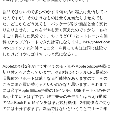
新品ではないので多少のかすり傷や汚れ程度は覚悟してい
たのですが、そのようなものは全く見当たりませんでし
た。どこからどう見ても、パッケージ以外新品と全く変わ
りありません。これを15%も安く買えたのですから、もの
すごく得をした気分です。ちょうどCPUとストレージを無
料でアップグレードできた計算になります。M1のMacBook
Pro 13インチと外付けモニターを買ってもほぼ同じ値段で
したけど（やっぱりちょっと気になる）。
Appleは今後2年かけてすべてのモデルをApple Silicon搭載に
切り替えると言っています。その後はインテルCPU搭載の
旧機種のサポートは薄くなる可能性がありますので、その
ころにまた買い替えるといいのかなと思います。それまで
には必ずApple Silicon搭載の16インチ、USBポートx4のモデ
ルが出ているはずです。昨年発売のモデルとは言えi9搭載
のMacBook Pro 16インチはまだ現行機種、2年間快適に使う
のには十分すぎます。新品ではないということで１〜２年