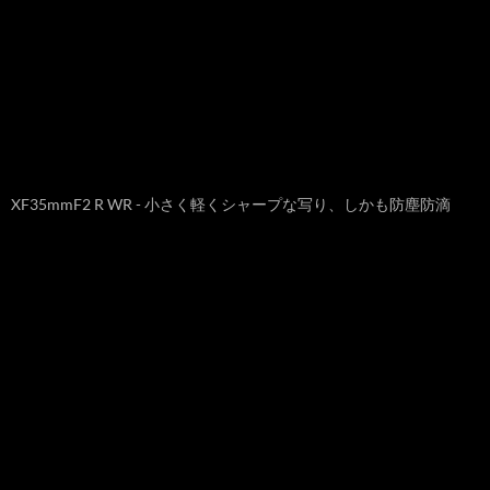
XF35mmF2 R WR - 小さく軽くシャープな写り、しかも防塵防滴