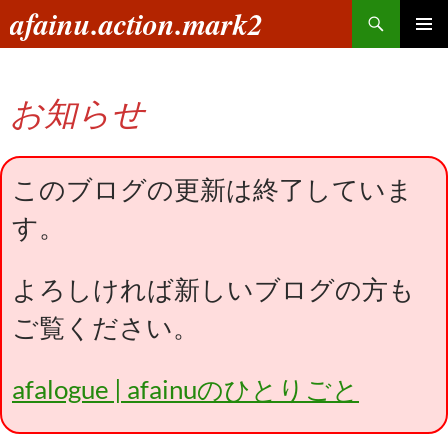
コ
検
afainu.action.mark2
ン
索
メインメ
テ
ニュー
ン
お知らせ
ツ
へ
ス
キ
このブログの更新は終了していま
ッ
す。
プ
よろしければ新しいブログの方も
ご覧ください。
afalogue | afainuのひとりごと