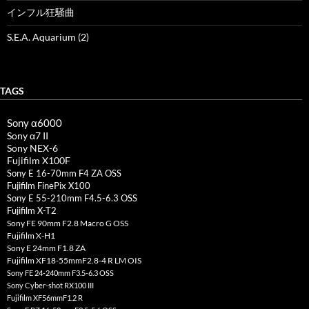
インフル狂騒曲
S.E.A. Aquarium (2)
TAGS
Sony α6000
Sony α7 II
Sony NEX-6
Fujifilm X100F
Sony E 16-70mm F4 ZA OSS
Fujifilm FinePix X100
Sony E 55-210mm F4.5-6.3 OSS
Fujifilm X-T2
Sony FE 90mm F2.8 Macro G OSS
Fujifilm X-H1
Sony E 24mm F1.8 ZA
Fujifilm XF18-55mmF2.8-4 R LM OIS
Sony FE 24-240mm F3.5-6.3 OSS
Sony Cyber-shot RX100 III
Fujifilm XF56mmF1.2 R