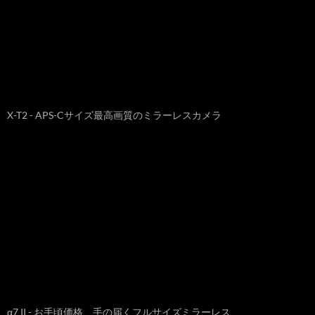
X-T2 - APS-Cサイズ最高画質のミラーレスカメラ
α7 II - お手頃価格、手の届くフルサイズミラーレス