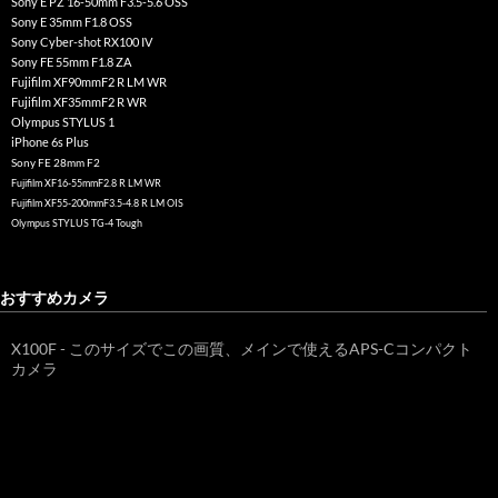
Sony E PZ 16-50mm F3.5-5.6 OSS
Sony E 35mm F1.8 OSS
Sony Cyber-shot RX100 IV
Sony FE 55mm F1.8 ZA
Fujifilm XF90mmF2 R LM WR
Fujifilm XF35mmF2 R WR
Olympus STYLUS 1
iPhone 6s Plus
Sony FE 28mm F2
Fujifilm XF16-55mmF2.8 R LM WR
Fujifilm XF55-200mmF3.5-4.8 R LM OIS
Olympus STYLUS TG-4 Tough
おすすめカメラ
X100F - このサイズでこの画質、メインで使えるAPS-Cコンパクト
カメラ