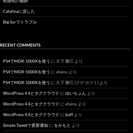
初期化の傷跡
Catalinaに戻した
Big Surでトラブル
RECENT COMMENTS
PS4でMDR-1000Xを使う
に
久下 勝己
より
PS4でMDR-1000Xを使う
に
afainu
より
PS4でMDR-1000Xを使う
に
久下 勝己 (クゲ カツミ)
より
WordPress 4.4とタグクラウド
に
ゆいちょん
より
WordPress 4.4とタグクラウド
に
afainu
より
WordPress 4.4とタグクラウド
に
boff
より
Simple Tweetで更新通知
に
をかもと
より