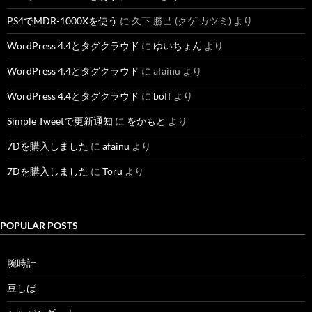
PS4でMDR-1000Xを使う
に
久下 勝己 (クゲ カツミ)
より
WordPress 4.4とタグクラウド
に
ゆいちょん
より
WordPress 4.4とタグクラウド
に
afainu
より
WordPress 4.4とタグクラウド
に
boff
より
Simple Tweetで更新通知
に
をかもと
より
7Dを購入しました
に
afainu
より
7Dを購入しました
に
Toru
より
POPULAR POSTS
腕時計
豆しば