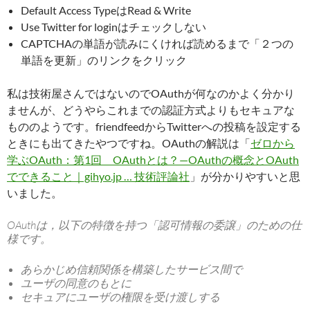
Default Access TypeはRead & Write
Use Twitter for loginはチェックしない
CAPTCHAの単語が読みにくければ読めるまで「２つの
単語を更新」のリンクをクリック
私は技術屋さんではないのでOAuthが何なのかよく分かり
ませんが、どうやらこれまでの認証方式よりもセキュアな
もののようです。friendfeedからTwitterへの投稿を設定する
ときにも出てきたやつですね。OAuthの解説は「
ゼロから
学ぶOAuth：第1回 OAuthとは？—OAuthの概念とOAuth
でできること｜gihyo.jp … 技術評論社
」が分かりやすいと思
いました。
OAuthは，以下の特徴を持つ「認可情報の委譲」のための仕
様です。
あらかじめ信頼関係を構築したサービス間で
ユーザの同意のもとに
セキュアにユーザの権限を受け渡しする