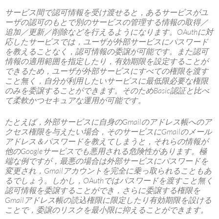
サービス間で認可情報を受け渡せると，あるサービスがユ
ーザの認可のもとで別のサービスの管理する情報の取得／
追加／更新／削除などを行えるようになります。OAuthに対
応したサービスでは，ユーザが外部サービスにパスワード
を教えることなく，認可情報の委譲が可能です。また認可
情報の適用範囲を指定したり，有効期限を設定することが
できるため，ユーザが外部サービスにすべての権限を渡す
こと無く，自分が利用したいサービスに最低限必要な権限
のみを委譲することができます。そのためBasic認証と比べ
て柔軟かつセキュアな運用が可能です。
たとえば，外部サービスに自身のGmailのアドレス帳へのア
クセス権限を与えたい場合，そのサービスにGmailのメール
アドレス＆パスワードを教えてしまうと，それらの情報が
他のGoogleサービスでも悪用される危険性があります。極
端な例ですが，最悪の場合は外部サービスにパスワードを
変更され，Gmailアカウントを完全に乗っ取られることもあ
るでしょう。しかし，OAuthではパスワードを渡すこと無く
認可情報を委譲することができ，さらに委譲する権限を
Gmailアドレス帳の読込権限に限定したり有効期限を設ける
ことで，委譲のリスクを最小限に抑えることができます。