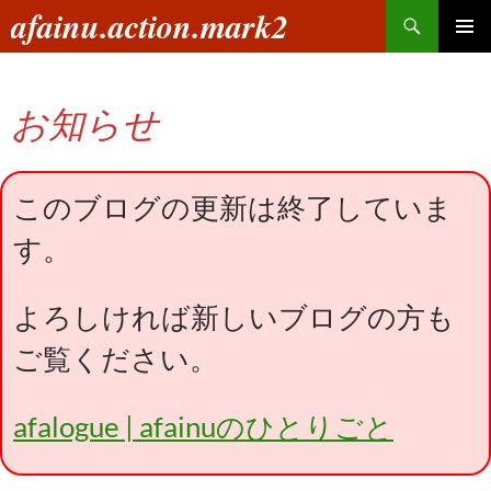
コ
検
afainu.action.mark2
ン
索
メインメ
テ
ニュー
ン
お知らせ
ツ
へ
ス
キ
このブログの更新は終了していま
ッ
す。
プ
よろしければ新しいブログの方も
ご覧ください。
afalogue | afainuのひとりごと