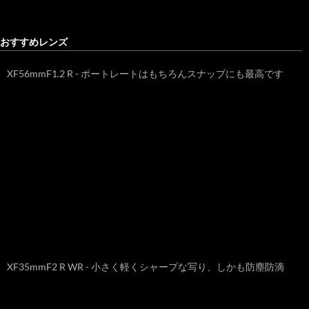
おすすめレンズ
XF56mmF1.2 R - ポートレートはもちろんスナップにも最高です
XF35mmF2 R WR - 小さく軽くシャープな写り、しかも防塵防滴