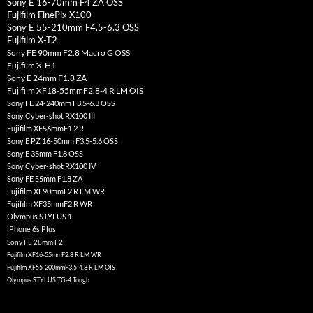
Sony E 16-70mm F4 ZA OSS
Fujifilm FinePix X100
Sony E 55-210mm F4.5-6.3 OSS
Fujifilm X-T2
Sony FE 90mm F2.8 Macro G OSS
Fujifilm X-H1
Sony E 24mm F1.8 ZA
Fujifilm XF18-55mmF2.8-4 R LM OIS
Sony FE 24-240mm F3.5-6.3 OSS
Sony Cyber-shot RX100 III
Fujifilm XF56mmF1.2 R
Sony E PZ 16-50mm F3.5-5.6 OSS
Sony E 35mm F1.8 OSS
Sony Cyber-shot RX100 IV
Sony FE 55mm F1.8 ZA
Fujifilm XF90mmF2 R LM WR
Fujifilm XF35mmF2 R WR
Olympus STYLUS 1
iPhone 6s Plus
Sony FE 28mm F2
Fujifilm XF16-55mmF2.8 R LM WR
Fujifilm XF55-200mmF3.5-4.8 R LM OIS
Olympus STYLUS TG-4 Tough