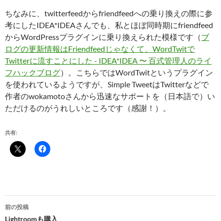
ちなみに、twitterfeedからfriendfeedへの乗り換えの際に参
考にしたIDEA*IDEAさんでも、私とほぼ同時期にfriendfeed
からWordPressプラグインに乗り換えられた模様です（
ブ
ログの更新情報はFriendfeedじゃなくて、WordTwitで
Twitterに流すことにした - IDEA*IDEA 〜 百式管理人のライ
フハックブログ
）。こちらではWordTwitというプラグイン
を使われているようですが、Simple TweetはTwitterなどで
作者のwokamotoさんから迅速なサポートを（日本語で）い
ただけるのがうれしいところです（感謝！）。
共有:
投
前の投稿
稿
Lightroomも購入