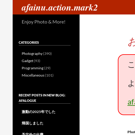
検
afainu.action.mark2
索
コ
Enjoy Photo & More!
ン
テ
ン
CATEGORIES
ツ
へ
Photography
(390)
ス
Gadget
(93)
キ
Programming
(29)
ッ
Miscellaneous
(101)
プ
RECENT POSTS IN NEW BLOG:
a
AFALOGUE
激動の2025年でした
帰国しました
Pho
予定外の出費