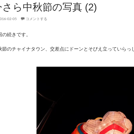
今さら中秋節の写真 (2)
016-02-05
コメントする
回の続きです。
秋節のチャイナタウン、交差点にドーンとそびえ立っていらっ
。