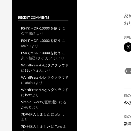
家
RECENT COMMENTS
お
PS4でMDR-1000Xを使う
に
久下 勝己
より
共有:
PS4でMDR-1000Xを使う
に
afainu
より
PS4でMDR-1000Xを使う
に
久下 勝己 (クゲ カツミ)
より
WordPress 4.4とタグクラウド
に
ゆいちょん
より
S
WordPress 4.4とタグクラウド
に
afainu
より
WordPress 4.4とタグクラウド
投
に
boff
より
前の
稿
Simple Tweetで更新通知
に
を
今さ
かもと
より
7Dを購入しました
に
afainu
次の
より
新
7Dを購入しました
に
Toru
よ