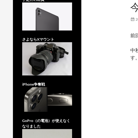
2
前
さよならXマウント
中
す
iPhone争奪戦
GoPro（の電池）が使えなく
なりました