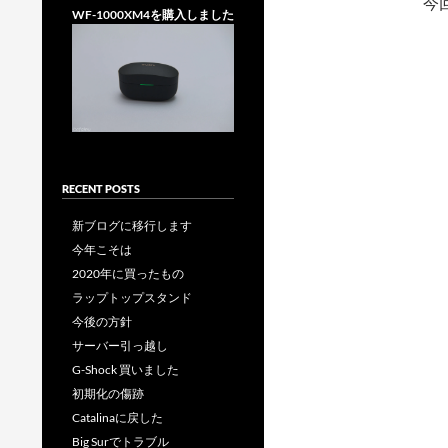
今
WF-1000XM4を購入しました
RECENT POSTS
新ブログに移行します
今年こそは
2020年に買ったもの
ラップトップスタンド
今後の方針
サーバー引っ越し
G-Shock 買いました
初期化の傷跡
Catalinaに戻した
Big Surでトラブル