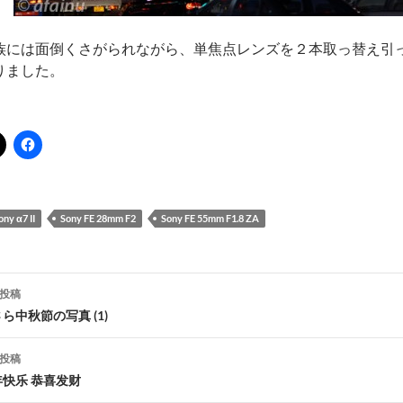
族には面倒くさがられながら、単焦点レンズを２本取っ替え引
りました。
ony α7 II
Sony FE 28mm F2
Sony FE 55mm F1.8 ZA
投稿
ら中秋節の写真 (1)
ナ
投稿
ビ
年快乐 恭喜发财