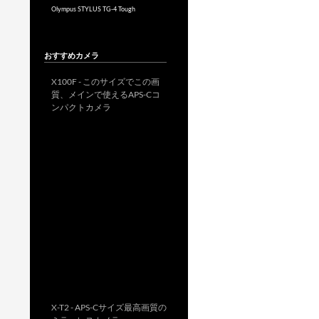
Olympus STYLUS TG-4 Tough
おすすめカメラ
X100F - このサイズでこの画
質、メインで使えるAPS-Cコ
ンパクトカメラ
X-T2 - APS-Cサイズ最高画質の