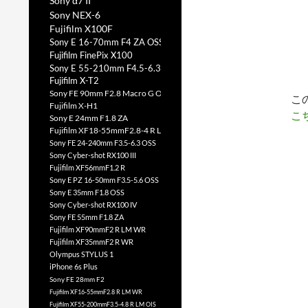
Sony α7 II
Sony NEX-6
Fujifilm X100F
Sony E 16-70mm F4 ZA OSS
Fujifilm FinePix X100
Sony E 55-210mm F4.5-6.3 OSS
Fujifilm X-T2
Sony FE 90mm F2.8 Macro G OSS
こ
Fujifilm X-H1
こ
Sony E 24mm F1.8 ZA
Fujifilm XF18-55mmF2.8-4 R LM OIS
Sony FE 24-240mm F3.5-6.3 OSS
Sony Cyber-shot RX100 III
Fujifilm XF56mmF1.2 R
Sony E PZ 16-50mm F3.5-5.6 OSS
Sony E 35mm F1.8 OSS
Sony Cyber-shot RX100 IV
Sony FE 55mm F1.8 ZA
Fujifilm XF90mmF2 R LM WR
Fujifilm XF35mmF2 R WR
Olympus STYLUS 1
iPhone 6s Plus
Sony FE 28mm F2
Fujifilm XF16-55mmF2.8 R LM WR
Fujifilm XF55-200mmF3.5-4.8 R LM OIS