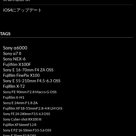
iOS4にアップデート
TAGS
Sony α6000
Sony α7 II
Sony NEX-6
Fujifilm X100F
Sony E 16-70mm F4 ZA OSS
Fujifilm FinePix X100
Sony E 55-210mm F4.5-6.3 OSS
Fujifilm X-T2
Sony FE 90mm F2.8 Macro G OSS
Fujifilm X-H1
Sony E 24mm F1.8 ZA
Fujifilm XF18-55mmF2.8-4 R LM OIS
Sony FE 24-240mm F3.5-6.3 OSS
Sony Cyber-shot RX100 III
Fujifilm XF56mmF1.2 R
Sony E PZ 16-50mm F3.5-5.6 OSS
Sony E 35mm F1.8 OSS