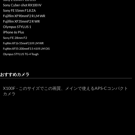
Sony Cyber-shot RX100 IV
Sony FE 55mm F1.8 ZA
Fujifilm XF90mmF2 R LM WR
Fujifilm XF35mmF2 R WR
Olympus STYLUS 1
iPhone 6s Plus
Sony FE 28mm F2
Fujifilm XF16-55mmF2.8 R LM WR
Fujifilm XF55-200mmF3.5-4.8 R LM OIS
Olympus STYLUS TG-4 Tough
おすすめカメラ
X100F - このサイズでこの画質、メインで使えるAPS-Cコンパクト
カメラ