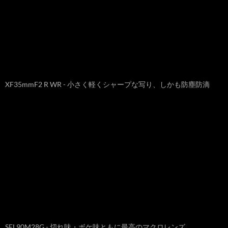
XF35mmF2 R WR - 小さく軽くシャープな写り、しかも防塵防滴
SEL90M28G - 切れ味・ボケ味ともに最高のマクロレンズ