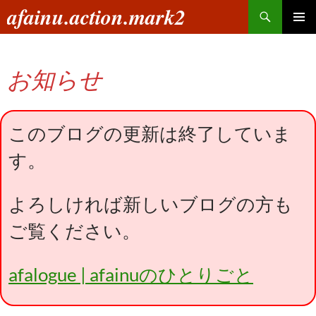
コ
検
afainu.action.mark2
ン
索
メインメ
テ
ニュー
ン
お知らせ
ツ
へ
ス
キ
このブログの更新は終了していま
ッ
す。
プ
よろしければ新しいブログの方も
ご覧ください。
afalogue | afainuのひとりごと