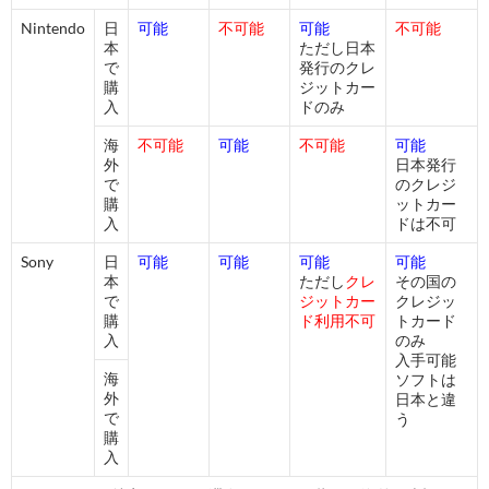
Nintendo
日
可能
不可能
可能
不可能
本
ただし日本
で
発行のクレ
購
ジットカー
入
ドのみ
海
不可能
可能
不可能
可能
外
日本発行
で
のクレジ
購
ットカー
入
ドは不可
Sony
日
可能
可能
可能
可能
本
ただし
クレ
その国の
で
ジットカー
クレジッ
購
ド利用不可
トカード
入
のみ
入手可能
海
ソフトは
外
日本と違
で
う
購
入