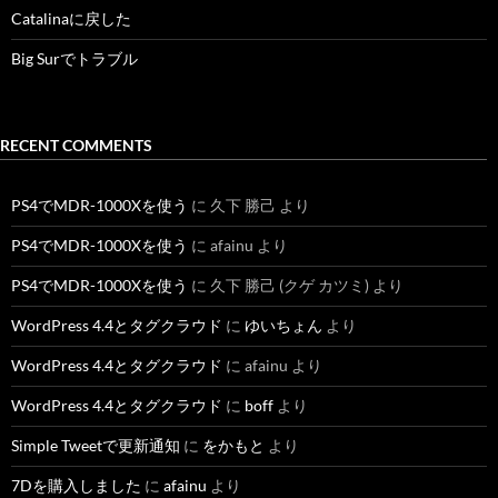
Catalinaに戻した
Big Surでトラブル
RECENT COMMENTS
PS4でMDR-1000Xを使う
に
久下 勝己
より
PS4でMDR-1000Xを使う
に
afainu
より
PS4でMDR-1000Xを使う
に
久下 勝己 (クゲ カツミ)
より
WordPress 4.4とタグクラウド
に
ゆいちょん
より
WordPress 4.4とタグクラウド
に
afainu
より
WordPress 4.4とタグクラウド
に
boff
より
Simple Tweetで更新通知
に
をかもと
より
7Dを購入しました
に
afainu
より