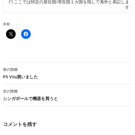
(*) ここでは特定の居住国/滞在国１カ国を指して海外と表記しま
す
共有:
投
前の投稿
稿
PS Vita買いました
ナ
次の投稿
ビ
シンガポールで機器を買うと
ゲ
ー
コメントを残す
シ