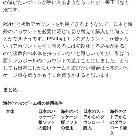
の遊びたいゲームが手に入るようならこれが一番正当な方
法です。
PS4だと複数アカウントを利用できるようなので、日本と海
外のアカウントを必要に応じて切り替えて購入して遊ぶこ
とができそうです。PSVitaは１つのアカウントしか使えな
い（アカウントを切り替えるには初期化する必要がある）
ので複数台の本体を持っていないと難しいですが。私は当
面シンガポールのアカウントで遊ぶことにしました。どう
しても日本にしかないゲームを遊びたい場合は日本のパッ
ケージ版を買うかもう１台買うかすると思います。
まとめ
海外(*)でのゲーム機の使用条件
本体
日本のパ
海外のパ
日本のスト
海外のス
ッケージ
ッケージ
アからのダ
トアから
版ソフト
版ソフト
ウンロード
のダウン
の使用
の使用
購入
ロード購
入