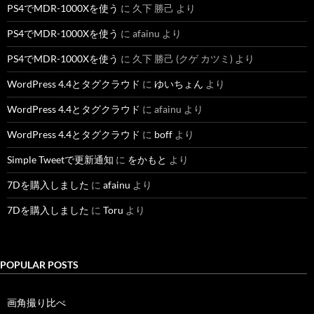
PS4でMDR-1000Xを使う
に
久下 勝己
より
PS4でMDR-1000Xを使う
に
afainu
より
PS4でMDR-1000Xを使う
に
久下 勝己 (クゲ カツミ)
より
WordPress 4.4とタグクラウド
に
ゆいちょん
より
WordPress 4.4とタグクラウド
に
afainu
より
WordPress 4.4とタグクラウド
に
boff
より
Simple Tweetで更新通知
に
をかもと
より
7Dを購入しました
に
afainu
より
7Dを購入しました
に
Toru
より
POPULAR POSTS
画角撮り比べ