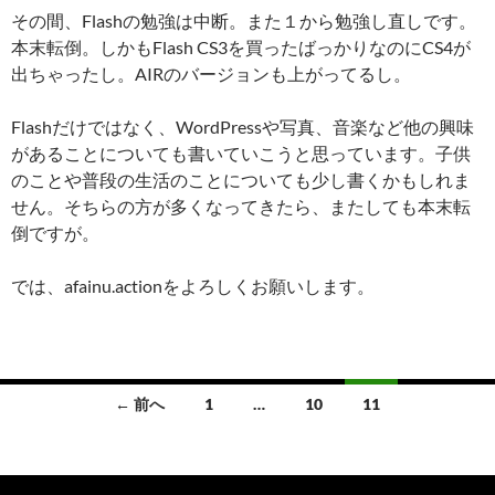
その間、Flashの勉強は中断。また１から勉強し直しです。
本末転倒。しかもFlash CS3を買ったばっかりなのにCS4が
出ちゃったし。AIRのバージョンも上がってるし。
Flashだけではなく、WordPressや写真、音楽など他の興味
があることについても書いていこうと思っています。子供
のことや普段の生活のことについても少し書くかもしれま
せん。そちらの方が多くなってきたら、またしても本末転
倒ですが。
では、afainu.actionをよろしくお願いします。
投
← 前へ
1
…
10
11
稿
ナ