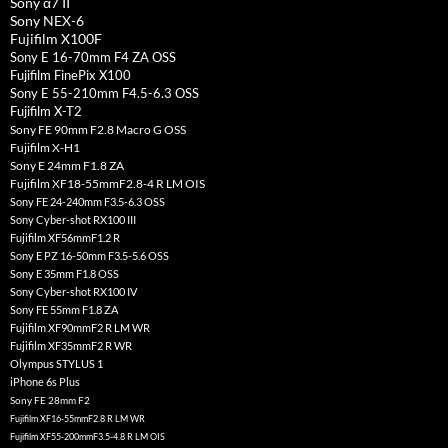
Sony α7 II
Sony NEX-6
Fujifilm X100F
Sony E 16-70mm F4 ZA OSS
Fujifilm FinePix X100
Sony E 55-210mm F4.5-6.3 OSS
Fujifilm X-T2
Sony FE 90mm F2.8 Macro G OSS
Fujifilm X-H1
Sony E 24mm F1.8 ZA
Fujifilm XF18-55mmF2.8-4 R LM OIS
Sony FE 24-240mm F3.5-6.3 OSS
Sony Cyber-shot RX100 III
Fujifilm XF56mmF1.2 R
Sony E PZ 16-50mm F3.5-5.6 OSS
Sony E 35mm F1.8 OSS
Sony Cyber-shot RX100 IV
Sony FE 55mm F1.8 ZA
Fujifilm XF90mmF2 R LM WR
Fujifilm XF35mmF2 R WR
Olympus STYLUS 1
iPhone 6s Plus
Sony FE 28mm F2
Fujifilm XF16-55mmF2.8 R LM WR
Fujifilm XF55-200mmF3.5-4.8 R LM OIS