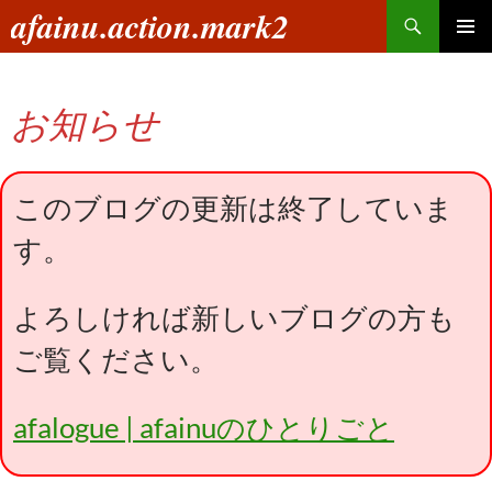
コ
検
afainu.action.mark2
ン
索
メインメ
テ
ニュー
ン
お知らせ
ツ
へ
ス
キ
このブログの更新は終了していま
ッ
す。
プ
よろしければ新しいブログの方も
ご覧ください。
afalogue | afainuのひとりごと