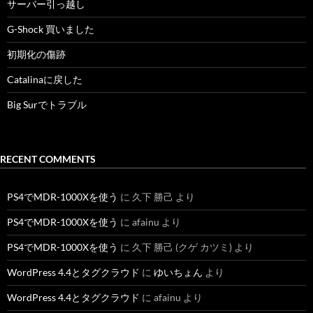
サーバー引っ越し
G-Shock 買いました
初期化の傷跡
Catalinaに戻した
Big Surでトラブル
RECENT COMMENTS
PS4でMDR-1000Xを使う
に
久下 勝己
より
PS4でMDR-1000Xを使う
に
afainu
より
PS4でMDR-1000Xを使う
に
久下 勝己 (クゲ カツミ)
より
WordPress 4.4とタグクラウド
に
ゆいちょん
より
WordPress 4.4とタグクラウド
に
afainu
より