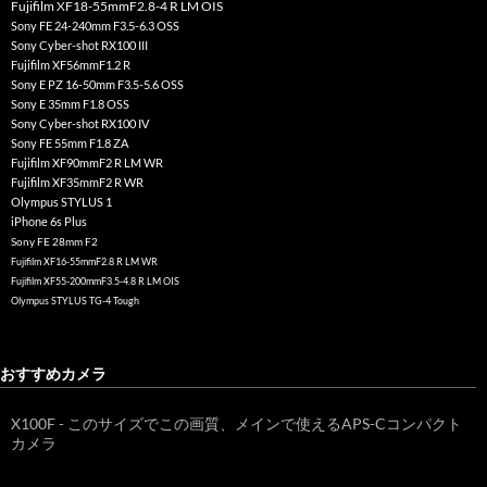
Fujifilm XF18-55mmF2.8-4 R LM OIS
Sony FE 24-240mm F3.5-6.3 OSS
Sony Cyber-shot RX100 III
Fujifilm XF56mmF1.2 R
Sony E PZ 16-50mm F3.5-5.6 OSS
Sony E 35mm F1.8 OSS
Sony Cyber-shot RX100 IV
Sony FE 55mm F1.8 ZA
Fujifilm XF90mmF2 R LM WR
Fujifilm XF35mmF2 R WR
Olympus STYLUS 1
iPhone 6s Plus
Sony FE 28mm F2
Fujifilm XF16-55mmF2.8 R LM WR
Fujifilm XF55-200mmF3.5-4.8 R LM OIS
Olympus STYLUS TG-4 Tough
おすすめカメラ
X100F - このサイズでこの画質、メインで使えるAPS-Cコンパクト
カメラ