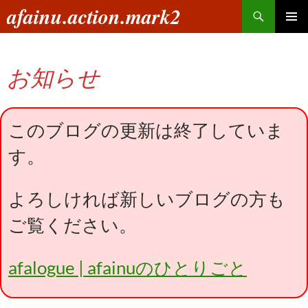
コ
検
afainu.action.mark2
ン
索
メインメ
テ
ニュー
ン
お知らせ
ツ
へ
ス
キ
このブログの更新は終了していま
ッ
す。
プ
よろしければ新しいブログの方も
ご覧ください。
afalogue | afainuのひとりごと