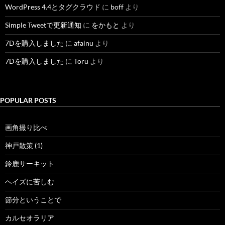
WordPress 4.4とタグクラウド
に
boff
より
Simple Tweetで更新通知
に
をかもと
より
7Dを購入しました
に
afainu
より
7Dを購入しました
に
Toru
より
POPULAR POSTS
画角撮り比べ
神戸散策 (1)
鈴鹿サーキット
ヘイズに苦しむ
節分ということで
カルセオラリア