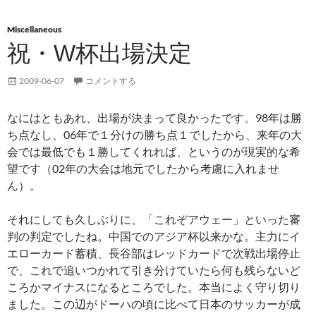
Miscellaneous
祝・W杯出場決定
2009-06-07
コメントする
なにはともあれ、出場が決まって良かったです。98年は勝
ち点なし、06年で１分けの勝ち点１でしたから、来年の大
会では最低でも１勝してくれれば、というのが現実的な希
望です（02年の大会は地元でしたから考慮に入れませ
ん）。
それにしても久しぶりに、「これぞアウェー」といった審
判の判定でしたね。中国でのアジア杯以来かな。主力にイ
エローカード蓄積、長谷部はレッドカードで次戦出場停止
で、これで追いつかれて引き分けていたら何も残らないど
ころかマイナスになるところでした。本当によく守り切り
ました。この辺がドーハの頃に比べて日本のサッカーが成