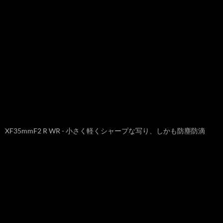
XF35mmF2 R WR - 小さく軽くシャープな写り、しかも防塵防滴