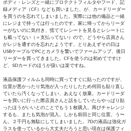
ボディ・レンズと一緒にプロテクトフィルタやフード、記
録メディア（CF）なども買いました。が、カードリーダー
を買うのを忘れてしまいました。実際には他の備品と一緒
にレジまで持っては行ったのです。家に帰ってからリーダ
ーがないのに気付き、慌ててレシートを見るとレシートに
も載ってない（＝支払ってない）ので、どうやら店員さん
がレジを通すのを忘れたようです。とりあえずその日は
USBケーブルでPCとカメラを繋いでファームアップ、後日
リーダーを買ってきました。CFを使うのは初めてですけ
ど、SDカードのほうが扱いは楽ですね。
液晶保護フィルムも同時に買ってすぐに貼ったのですが、
位置が悪かったり気泡が入ったりしたため何回も貼り直し
ていたら汚くなってしまい、あえなく放棄。カードリーダ
ーを買いに行った際店員さんと話をしていたらやっぱり貼
ったほうがいいとのことでもう１枚購入。再びチャレンジ
するも、またも気泡が混入。しかも前回と同じ位置。う〜
ん。２千円も無駄にしてしまいました。7Dの液晶は強化ガ
ラスを使っているから大丈夫だろうと思い現在は保護フィ