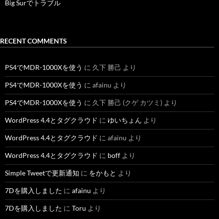
Big Surでトラブル
RECENT COMMENTS
PS4でMDR-1000Xを使う
に
久下 勝己
より
PS4でMDR-1000Xを使う
に
afainu
より
PS4でMDR-1000Xを使う
に
久下 勝己 (クゲ カツミ)
より
WordPress 4.4とタグクラウド
に
ゆいちょん
より
WordPress 4.4とタグクラウド
に
afainu
より
WordPress 4.4とタグクラウド
に
boff
より
Simple Tweetで更新通知
に
をかもと
より
7Dを購入しました
に
afainu
より
7Dを購入しました
に
Toru
より