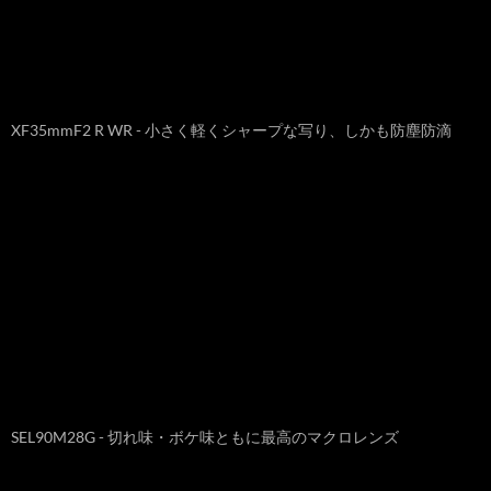
XF35mmF2 R WR - 小さく軽くシャープな写り、しかも防塵防滴
SEL90M28G - 切れ味・ボケ味ともに最高のマクロレンズ