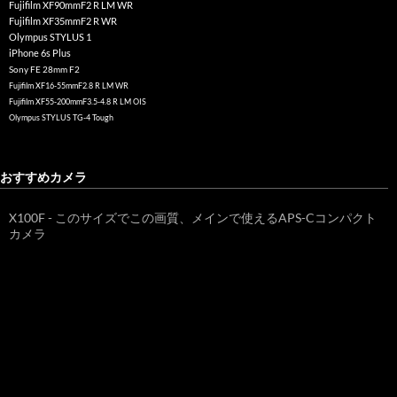
Fujifilm XF90mmF2 R LM WR
Fujifilm XF35mmF2 R WR
Olympus STYLUS 1
iPhone 6s Plus
Sony FE 28mm F2
Fujifilm XF16-55mmF2.8 R LM WR
Fujifilm XF55-200mmF3.5-4.8 R LM OIS
Olympus STYLUS TG-4 Tough
おすすめカメラ
X100F - このサイズでこの画質、メインで使えるAPS-Cコンパクト
カメラ