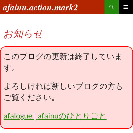
コ
検
afainu.action.mark2
ン
索
メインメ
テ
ニュー
ン
お知らせ
ツ
へ
ス
キ
このブログの更新は終了していま
ッ
す。
プ
よろしければ新しいブログの方も
ご覧ください。
afalogue | afainuのひとりごと