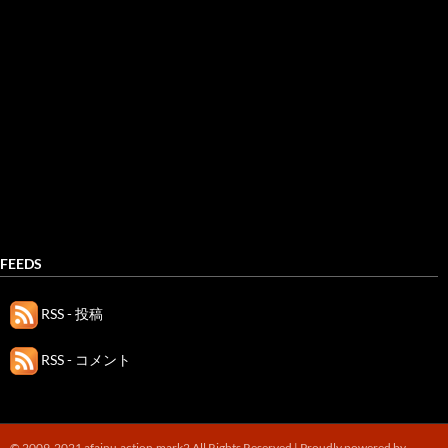
FEEDS
RSS - 投稿
RSS - コメント
© 2009-2021 afainu.action.mark2 All Rights Reserved |
Proudly powered by