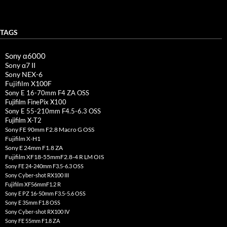
TAGS
Sony α6000
Sony α7 II
Sony NEX-6
Fujifilm X100F
Sony E 16-70mm F4 ZA OSS
Fujifilm FinePix X100
Sony E 55-210mm F4.5-6.3 OSS
Fujifilm X-T2
Sony FE 90mm F2.8 Macro G OSS
Fujifilm X-H1
Sony E 24mm F1.8 ZA
Fujifilm XF18-55mmF2.8-4 R LM OIS
Sony FE 24-240mm F3.5-6.3 OSS
Sony Cyber-shot RX100 III
Fujifilm XF56mmF1.2 R
Sony E PZ 16-50mm F3.5-5.6 OSS
Sony E 35mm F1.8 OSS
Sony Cyber-shot RX100 IV
Sony FE 55mm F1.8 ZA