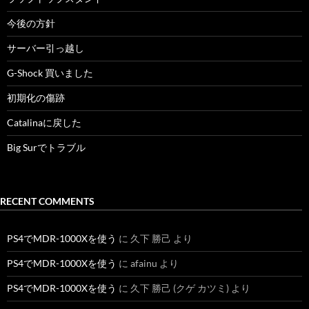
今後の方針
サーバー引っ越し
G-Shock 買いました
初期化の傷跡
Catalinaに戻した
Big Surでトラブル
RECENT COMMENTS
PS4でMDR-1000Xを使う
に
久下 勝己
より
PS4でMDR-1000Xを使う
に
afainu
より
PS4でMDR-1000Xを使う
に
久下 勝己 (クゲ カツミ)
より