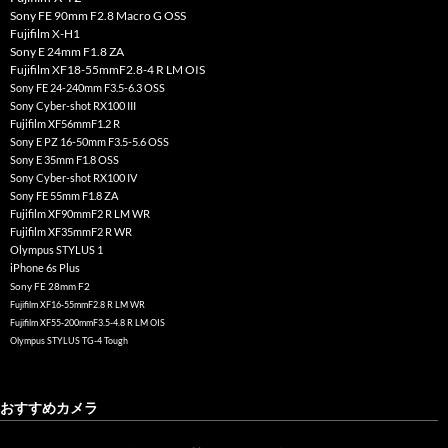
Sony FE 90mm F2.8 Macro G OSS
Fujifilm X-H1
Sony E 24mm F1.8 ZA
Fujifilm XF18-55mmF2.8-4 R LM OIS
Sony FE 24-240mm F3.5-6.3 OSS
Sony Cyber-shot RX100 III
Fujifilm XF56mmF1.2 R
Sony E PZ 16-50mm F3.5-5.6 OSS
Sony E 35mm F1.8 OSS
Sony Cyber-shot RX100 IV
Sony FE 55mm F1.8 ZA
Fujifilm XF90mmF2 R LM WR
Fujifilm XF35mmF2 R WR
Olympus STYLUS 1
iPhone 6s Plus
Sony FE 28mm F2
Fujifilm XF16-55mmF2.8 R LM WR
Fujifilm XF55-200mmF3.5-4.8 R LM OIS
Olympus STYLUS TG-4 Tough
おすすめカメラ