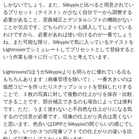
しかないでしょう。また、Silkypixと比べると用意されてい
るプリセット（テイスト）が少なく自分で一から調整する
必要があること、歪曲補正とデジタルシフトの機能がない
ことが欠点です。どちらのソフトも購入してしまっている
わけですから、必要があれば使い分けるのが一番でしょう
ね。また可能な限り、Silkypixで気に入っているテイストを
Lightroomでシミュレートしてプリセットとして登録すると
いう作業も徐々に行っていこうと考えています。
LightroomのほうがSilkypixよりも明らかに優れている点も
もちろんあります（画像管理を除いて）。一番大きいのは
仮想コピーを作ったりスナップショットを登録したりする
ことで、１枚の写真に対して複数の仕上がりを保存・比較
できることです。部分補正できるのも場合によっては便利
です。ただ、うまく使わないと不自然な仕上がりになる気
するので注意が必要です。現像の仕上がり具合は悪くない
と思います。色合いはDPPとSilkypixの間ぐらいの感じでし
ょうか。いつか３つの現像ソフトでの仕上がりの違いを比
較して記事にしてみたいと思います。