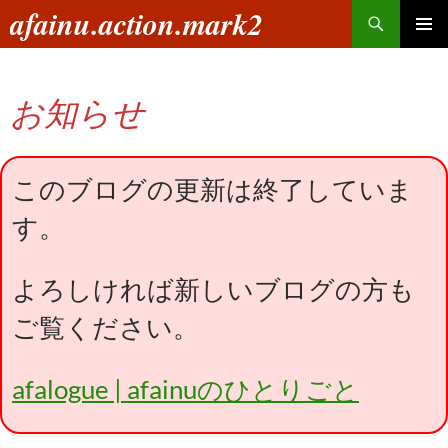
コ
検
afainu.action.mark2
ン
索
メインメ
テ
ニュー
ン
お知らせ
ツ
へ
ス
キ
このブログの更新は終了していま
ッ
す。
プ
よろしければ新しいブログの方も
ご覧ください。
afalogue | afainuのひとりごと