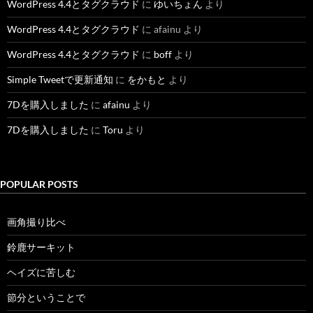
WordPress 4.4とタグクラウド
に
ゆいちょん
より
WordPress 4.4とタグクラウド
に
afainu
より
WordPress 4.4とタグクラウド
に
boff
より
Simple Tweetで更新通知
に
をかもと
より
7Dを購入しました
に
afainu
より
7Dを購入しました
に
Toru
より
POPULAR POSTS
画角撮り比べ
鈴鹿サーキット
ヘイズに苦しむ
節分ということで