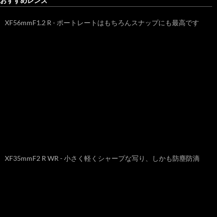
おすすめレンズ
XF56mmF1.2 R - ポートレートはもちろんスナップにも最高です
XF35mmF2 R WR - 小さく軽くシャープな写り、しかも防塵防滴