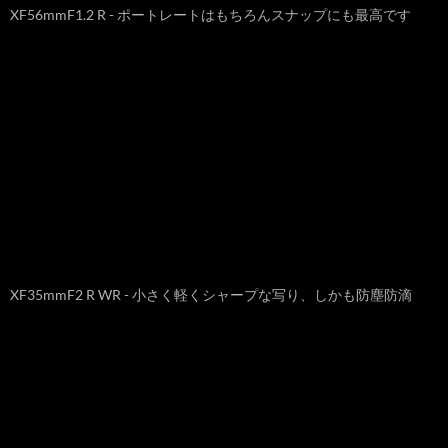
XF56mmF1.2 R - ポートレートはもちろんスナップにも最高です
XF35mmF2 R WR - 小さく軽くシャープな写り、しかも防塵防滴