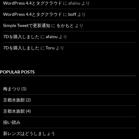
WordPress 4.4とタグクラウド
に
afainu
より
WordPress 4.4とタグクラウド
に
boff
より
Simple Tweetで更新通知
に
をかもと
より
7Dを購入しました
に
afainu
より
7Dを購入しました
に
Toru
より
POPULAR POSTS
梅まつり (1)
京都水族館 (2)
京都水族館 (4)
揃い踏み
新レンズはどうしましょう