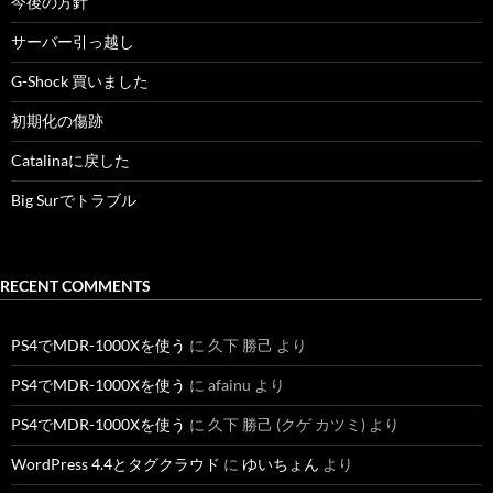
今後の方針
サーバー引っ越し
G-Shock 買いました
初期化の傷跡
Catalinaに戻した
Big Surでトラブル
RECENT COMMENTS
PS4でMDR-1000Xを使う
に
久下 勝己
より
PS4でMDR-1000Xを使う
に
afainu
より
PS4でMDR-1000Xを使う
に
久下 勝己 (クゲ カツミ)
より
WordPress 4.4とタグクラウド
に
ゆいちょん
より