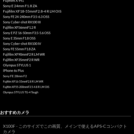
Fujifilm X-H1
Sony E 24mm F1.8 ZA
Fujifilm XF18-55mmF2.8-4 R LM OIS
Sony FE 24-240mm F3.5-6.3 OSS
Sony Cyber-shot RX100 III
Fujifilm XF56mmF1.2 R
Sony E PZ 16-50mm F3.5-5.6 OSS
Sony E 35mm F1.8 OSS
Sony Cyber-shot RX100 IV
Sony FE 55mm F1.8 ZA
Fujifilm XF90mmF2 R LM WR
Fujifilm XF35mmF2 R WR
Olympus STYLUS 1
iPhone 6s Plus
Sony FE 28mm F2
Fujifilm XF16-55mmF2.8 R LM WR
Fujifilm XF55-200mmF3.5-4.8 R LM OIS
Olympus STYLUS TG-4 Tough
おすすめカメラ
X100F - このサイズでこの画質、メインで使えるAPS-Cコンパクト
カメラ