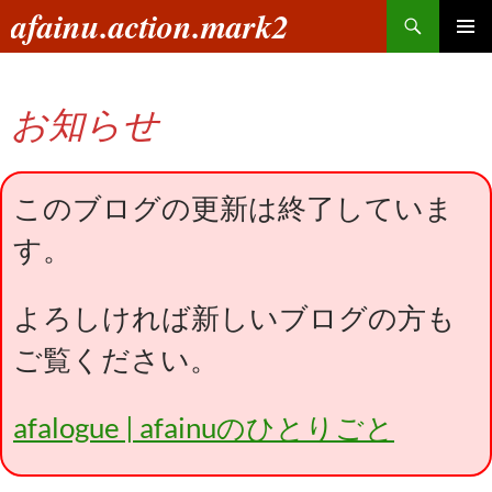
コ
検
afainu.action.mark2
ン
索
メインメ
テ
ニュー
ン
お知らせ
ツ
へ
ス
キ
このブログの更新は終了していま
ッ
す。
プ
よろしければ新しいブログの方も
ご覧ください。
afalogue | afainuのひとりごと