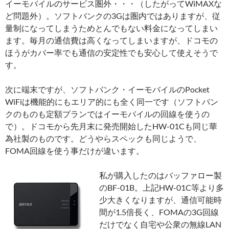
イーモバイルのサービス圏外・・・（したがってWiMAXな
ど問題外）。ソフトバンクの3Gは圏内ではありますが、従
量制になってしまうためとんでもない料金になってしまい
ます。毎月の通信費は高くなってしまいますが、ドコモの
ほうがカバー率でも通信の安定性でも安心して使えそうで
す。
次に端末ですが、ソフトバンク・イーモバイルのPocket
WiFiは機能的にもエリア的にも全く同一です（ソフトバン
クのものも定額プランではイーモバイルの回線を使うの
で）。ドコモから先月末に発売開始したHW-01Cも同じ華
為社製のものです。どうやらスペックも同じようで、
FOMA回線を使う事だけが違います。
私が購入したのはバッファロー製
のBF-01B。上記HW-01C等より多
少大きくなりますが、通信可能時
間が1.5倍長く、FOMAの3G回線
だけでなく自宅や公衆の無線LAN