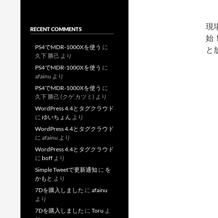
現
RECENT COMMENTS
始
PS4でMDR-1000Xを使う
に
と
久下 勝己
より
PS4でMDR-1000Xを使う
に
afainu
より
PS4でMDR-1000Xを使う
に
久下 勝己 (クゲ カツミ)
より
WordPress 4.4とタグクラウド
に
ゆいちょん
より
WordPress 4.4とタグクラウド
に
afainu
より
WordPress 4.4とタグクラウド
に
boff
より
Simple Tweetで更新通知
に
を
かもと
より
7Dを購入しました
に
afainu
より
7Dを購入しました
に
Toru
よ