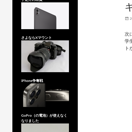
2
次
さよならXマウント
学
ト
iPhone争奪戦
GoPro（の電池）が使えなく
なりました