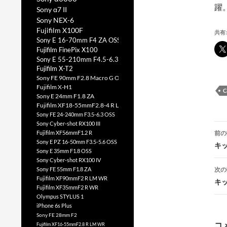
躍
Sony α7 II
Sony NEX-6
Fujifilm X100F
共有:
Sony E 16-70mm F4 ZA OSS
Fujifilm FinePix X100
Sony E 55-210mm F4.5-6.3 OSS
Fujifilm X-T2
Sony FE 90mm F2.8 Macro G OSS
Fujifilm X-H1
C
Sony E 24mm F1.8 ZA
Fujifilm XF18-55mmF2.8-4 R LM OIS
Sony FE 24-240mm F3.5-6.3 OSS
Sony Cyber-shot RX100 III
投
前の
Fujifilm XF56mmF1.2 R
Sony E PZ 16-50mm F3.5-5.6 OSS
稿
キッ
Sony E 35mm F1.8 OSS
Sony Cyber-shot RX100 IV
次の
Sony FE 55mm F1.8 ZA
Fujifilm XF90mmF2 R LM WR
キッ
Fujifilm XF35mmF2 R WR
Olympus STYLUS 1
iPhone 6s Plus
ー
Sony FE 28mm F2
コ
Fujifilm XF16-55mmF2.8 R LM WR