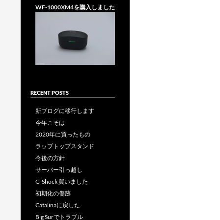
WF-1000XM4を購入しました
RECENT POSTS
新ブログに移行します
今年こそは
2020年に買ったもの
ラップトップスタンド
今後の方針
サーバー引っ越し
G-Shock 買いました
初期化の傷跡
Catalinaに戻した
Big Surでトラブル