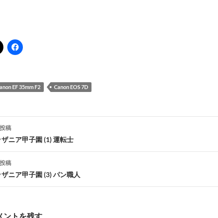
。
anon EF 35mm F2
Canon EOS 7D
投稿
ザニア甲子園 (1) 運転士
ナ
投稿
ビ
ザニア甲子園 (3) パン職人
ゲ
メントを残す