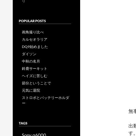
り
POPULAR POSTS
画角撮り比べ
カルセオラリア
DQ9始めました
ダイソン
中秋の名月
鈴鹿サーキット
ヘイズに苦しむ
節分ということで
元気に退院
ストロボとバッテリーホルダ
ー
無
TAGS
出
す
Sony α6000