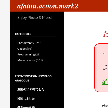
検
afainu.action.mark2
索
コ
Enjoy Photo & More!
ン
テ
ン
CATEGORIES
ツ
へ
Photography
(390)
ス
Gadget
(93)
キ
Programming
(29)
ッ
Miscellaneous
(101)
プ
RECENT POSTS IN NEW BLOG:
a
AFALOGUE
激動の2025年でした
帰国しました
Pho
予定外の出費