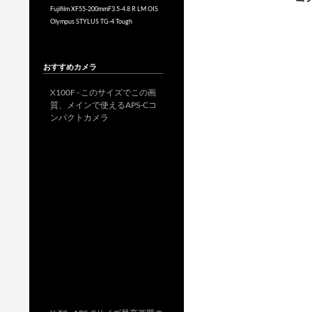
Fujifilm XF55-200mmF3.5-4.8 R LM OIS
Olympus STYLUS TG-4 Tough
おすすめカメラ
X100F - このサイズでこの画
質、メインで使えるAPS-Cコ
ンパクトカメラ