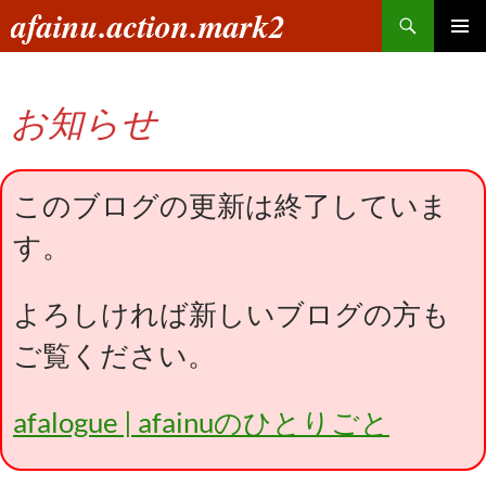
コ
検
afainu.action.mark2
ン
索
メインメ
テ
ニュー
ン
お知らせ
ツ
へ
ス
キ
このブログの更新は終了していま
ッ
す。
プ
よろしければ新しいブログの方も
ご覧ください。
afalogue | afainuのひとりごと