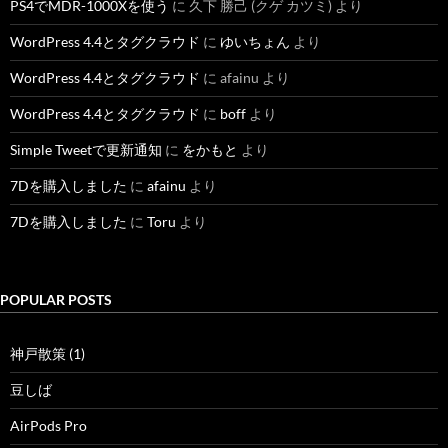
PS4でMDR-1000Xを使う
に
久下 勝己 (クゲ カツミ)
より
WordPress 4.4とタグクラウド
に
ゆいちょん
より
WordPress 4.4とタグクラウド
に
afainu
より
WordPress 4.4とタグクラウド
に
boff
より
Simple Tweetで更新通知
に
をかもと
より
7Dを購入しました
に
afainu
より
7Dを購入しました
に
Toru
より
POPULAR POSTS
神戸散策 (1)
豆しば
AirPods Pro