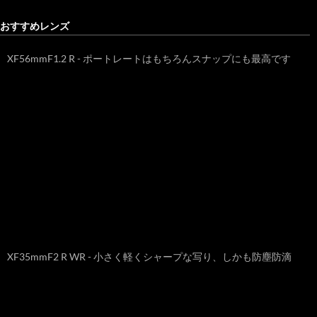
おすすめレンズ
XF56mmF1.2 R - ポートレートはもちろんスナップにも最高です
XF35mmF2 R WR - 小さく軽くシャープな写り、しかも防塵防滴