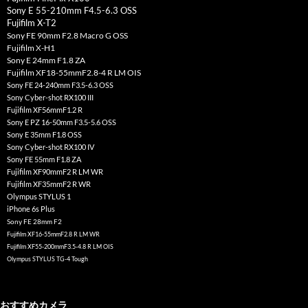
Sony E 55-210mm F4.5-6.3 OSS
Fujifilm X-T2
Sony FE 90mm F2.8 Macro G OSS
Fujifilm X-H1
Sony E 24mm F1.8 ZA
Fujifilm XF18-55mmF2.8-4 R LM OIS
Sony FE 24-240mm F3.5-6.3 OSS
Sony Cyber-shot RX100 III
Fujifilm XF56mmF1.2 R
Sony E PZ 16-50mm F3.5-5.6 OSS
Sony E 35mm F1.8 OSS
Sony Cyber-shot RX100 IV
Sony FE 55mm F1.8 ZA
Fujifilm XF90mmF2 R LM WR
Fujifilm XF35mmF2 R WR
Olympus STYLUS 1
iPhone 6s Plus
Sony FE 28mm F2
Fujifilm XF16-55mmF2.8 R LM WR
Fujifilm XF55-200mmF3.5-4.8 R LM OIS
Olympus STYLUS TG-4 Tough
おすすめカメラ