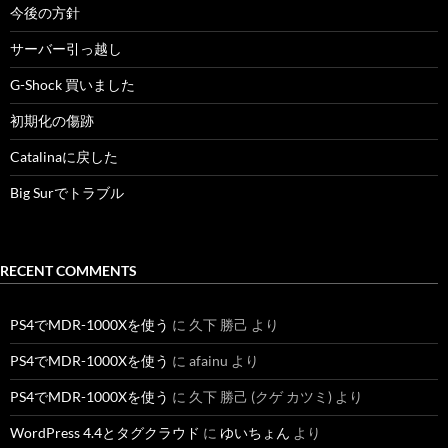
今後の方針
サーバー引っ越し
G-Shock 買いました
初期化の傷跡
Catalinaに戻した
Big Surでトラブル
RECENT COMMENTS
PS4でMDR-1000Xを使う
に
久下 勝己
より
PS4でMDR-1000Xを使う
に
afainu
より
PS4でMDR-1000Xを使う
に
久下 勝己 (クゲ カツミ)
より
WordPress 4.4とタグクラウド
に
ゆいちょん
より