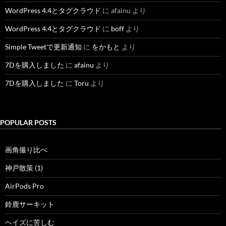
WordPress 4.4とタグクラウド
に
afainu
より
WordPress 4.4とタグクラウド
に
boff
より
Simple Tweetで更新通知
に
をかもと
より
7Dを購入しました
に
afainu
より
7Dを購入しました
に
Toru
より
POPULAR POSTS
画角撮り比べ
神戸散策 (1)
AirPods Pro
鈴鹿サーキット
ヘイズに苦しむ