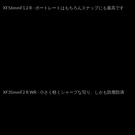
XF56mmF1.2 R - ポートレートはもちろんスナップにも最高です
XF35mmF2 R WR - 小さく軽くシャープな写り、しかも防塵防滴