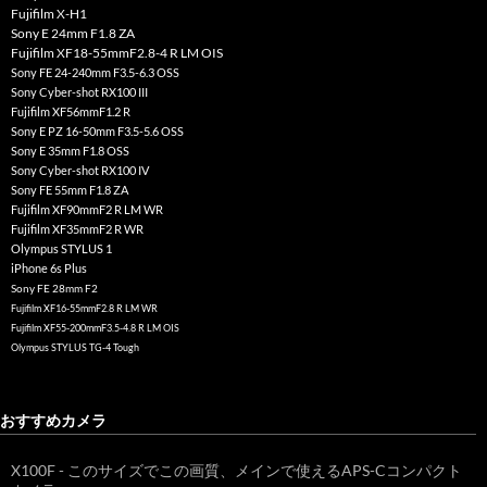
Fujifilm X-H1
Sony E 24mm F1.8 ZA
Fujifilm XF18-55mmF2.8-4 R LM OIS
Sony FE 24-240mm F3.5-6.3 OSS
Sony Cyber-shot RX100 III
Fujifilm XF56mmF1.2 R
Sony E PZ 16-50mm F3.5-5.6 OSS
Sony E 35mm F1.8 OSS
Sony Cyber-shot RX100 IV
Sony FE 55mm F1.8 ZA
Fujifilm XF90mmF2 R LM WR
Fujifilm XF35mmF2 R WR
Olympus STYLUS 1
iPhone 6s Plus
Sony FE 28mm F2
Fujifilm XF16-55mmF2.8 R LM WR
Fujifilm XF55-200mmF3.5-4.8 R LM OIS
Olympus STYLUS TG-4 Tough
おすすめカメラ
X100F - このサイズでこの画質、メインで使えるAPS-Cコンパクト