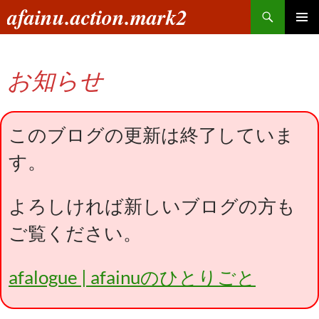
コ
検
afainu.action.mark2
ン
索
メインメ
テ
ニュー
ン
お知らせ
ツ
へ
ス
キ
このブログの更新は終了していま
ッ
す。
プ
よろしければ新しいブログの方も
ご覧ください。
afalogue | afainuのひとりごと