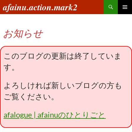
コ
検
afainu.action.mark2
ン
索
メインメ
テ
ニュー
ン
お知らせ
ツ
へ
ス
キ
このブログの更新は終了していま
ッ
す。
プ
よろしければ新しいブログの方も
ご覧ください。
afalogue | afainuのひとりごと