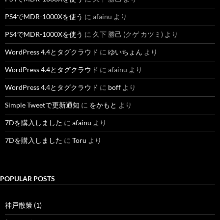
PS4でMDR-1000Xを使う
に
afainu
より
PS4でMDR-1000Xを使う
に
久下 勝己 (クゲ カツミ)
より
WordPress 4.4とタグクラウド
に
ゆいちょん
より
WordPress 4.4とタグクラウド
に
afainu
より
WordPress 4.4とタグクラウド
に
boff
より
Simple Tweetで更新通知
に
をかもと
より
7Dを購入しました
に
afainu
より
7Dを購入しました
に
Toru
より
POPULAR POSTS
神戸散策 (1)