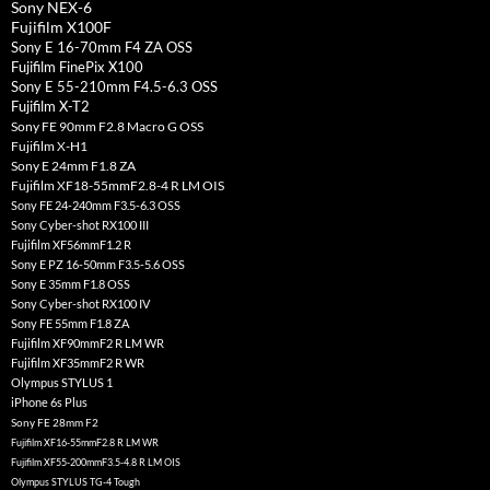
Sony NEX-6
Fujifilm X100F
Sony E 16-70mm F4 ZA OSS
Fujifilm FinePix X100
Sony E 55-210mm F4.5-6.3 OSS
Fujifilm X-T2
Sony FE 90mm F2.8 Macro G OSS
Fujifilm X-H1
Sony E 24mm F1.8 ZA
Fujifilm XF18-55mmF2.8-4 R LM OIS
Sony FE 24-240mm F3.5-6.3 OSS
Sony Cyber-shot RX100 III
Fujifilm XF56mmF1.2 R
Sony E PZ 16-50mm F3.5-5.6 OSS
Sony E 35mm F1.8 OSS
Sony Cyber-shot RX100 IV
Sony FE 55mm F1.8 ZA
Fujifilm XF90mmF2 R LM WR
Fujifilm XF35mmF2 R WR
Olympus STYLUS 1
iPhone 6s Plus
Sony FE 28mm F2
Fujifilm XF16-55mmF2.8 R LM WR
Fujifilm XF55-200mmF3.5-4.8 R LM OIS
Olympus STYLUS TG-4 Tough