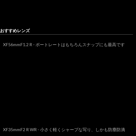
おすすめレンズ
XF56mmF1.2 R - ポートレートはもちろんスナップにも最高です
XF35mmF2 R WR - 小さく軽くシャープな写り、しかも防塵防滴