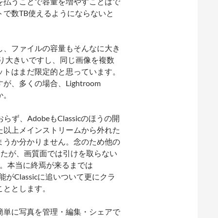
を払うことで容量を増やすことはで
で数TB使えるようにならないと
し、ファイルの容量もそんなに大き
り大きいですし、同じ画像を複数
ットはまだ限定的と思っています。
多くの場合、Lightroom
か。
らず、AdobeもClassicのほうの開
いた以上メインストリームから外れた
まうか分かりません。念のため他の
ましたが、画質面では引けを取らない
です。本当に終焉が来るまでは
編集機能がClassicに追いついて更にクラ
こととします。
簡単に写真を管理・編集・シェアで