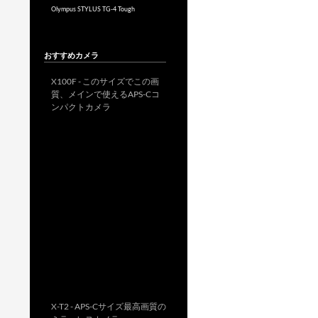
Olympus STYLUS TG-4 Tough
おすすめカメラ
X100F - このサイズでこの画
質、メインで使えるAPS-Cコ
ンパクトカメラ
X-T2 - APS-Cサイズ最高画質の