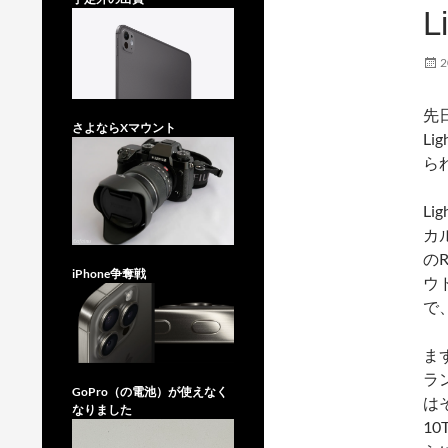
L
2
先日
さよならXマウント
L
ら
Li
カ
の
iPhone争奪戦
ウ
で
ま
ラ
GoPro（の電池）が使えなく
は
なりました
1