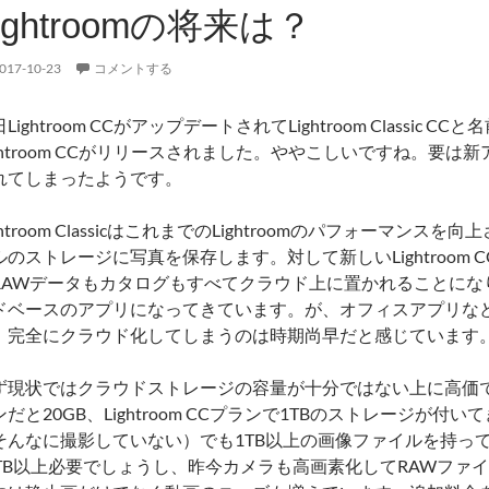
ightroomの将来は？
017-10-23
コメントする
Lightroom CCがアップデートされてLightroom Classi
ightroom CCがリリースされました。ややこしいですね。要は新ア
れてしまったようです。
ghtroom ClassicはこれまでのLightroomのパフォーマ
ルのストレージに写真を保存します。対して新しいLightroom
RAWデータもカタログもすべてクラウド上に置かれることにな
ドベースのアプリになってきています。が、オフィスアプリな
、完全にクラウド化してしまうのは時期尚早だと感じています
ず現状ではクラウドストレージの容量が十分ではない上に高価で
ンだと20GB、Lightroom CCプランで1TBのストレージが
そんなに撮影していない）でも1TB以上の画像ファイルを持っ
0TB以上必要でしょうし、昨今カメラも高画素化してRAWファ