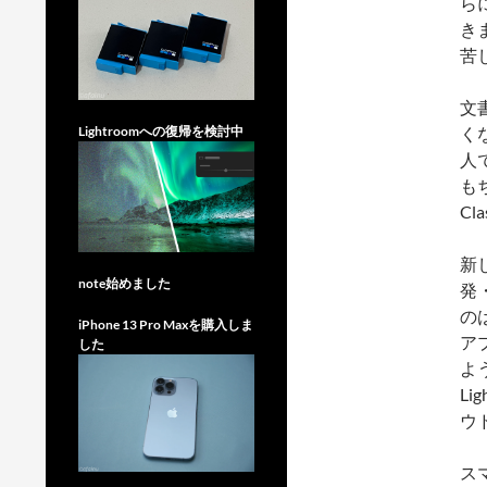
ら
き
苦
文
く
Lightroomへの復帰を検討中
人
も
C
新し
note始めました
発
の
iPhone 13 Pro Maxを購入しま
ア
した
よ
Li
ウ
ス