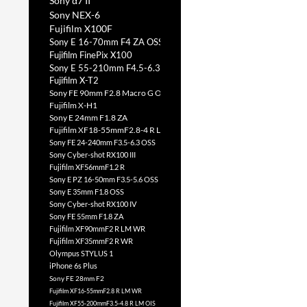
Sony α7 II
Sony NEX-6
Fujifilm X100F
Sony E 16-70mm F4 ZA OSS
Fujifilm FinePix X100
Sony E 55-210mm F4.5-6.3 OSS
Fujifilm X-T2
Sony FE 90mm F2.8 Macro G OSS
Fujifilm X-H1
Sony E 24mm F1.8 ZA
Fujifilm XF18-55mmF2.8-4 R LM OIS
Sony FE 24-240mm F3.5-6.3 OSS
Sony Cyber-shot RX100 III
Fujifilm XF56mmF1.2 R
Sony E PZ 16-50mm F3.5-5.6 OSS
Sony E 35mm F1.8 OSS
Sony Cyber-shot RX100 IV
Sony FE 55mm F1.8 ZA
Fujifilm XF90mmF2 R LM WR
Fujifilm XF35mmF2 R WR
Olympus STYLUS 1
iPhone 6s Plus
Sony FE 28mm F2
Fujifilm XF16-55mmF2.8 R LM WR
Fujifilm XF55-200mmF3.5-4.8 R LM OIS