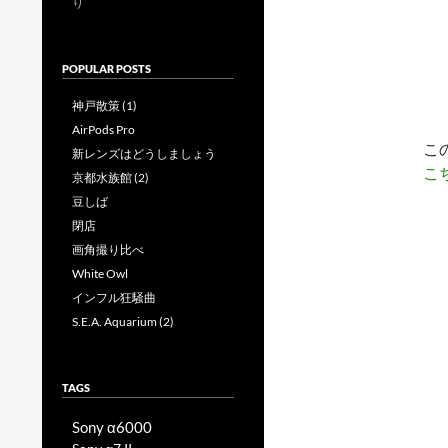
り
POPULAR POSTS
神戸散策 (1)
AirPods Pro
こ
新レンズはどうしましょう
こ
京都水族館 (2)
豆しば
閉店
画角撮り比べ
White Owl
インフル狂騒曲
S.E.A. Aquarium (2)
TAGS
Sony α6000