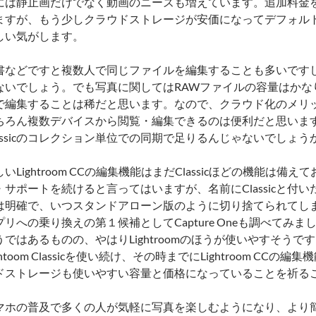
には静止画だけでなく動画のニーズも増えています。追加料金
ますが、もう少しクラウドストレージが安価になってデフォルト
しい気がします。
書などですと複数人で同じファイルを編集することも多いです
ないでしょう。でも写真に関してはRAWファイルの容量はかな
で編集することは稀だと思います。なので、クラウド化のメリ
ちろん複数デバイスから閲覧・編集できるのは便利だと思いますが、
lassicのコレクション単位での同期で足りるんじゃないでしょう
いLightroom CCの編集機能はまだClassicほどの機能は備えてお
・サポートを続けると言ってはいますが、名前にClassicと付
は明確で、いつスタンドアローン版のように切り捨てられてし
プリへの乗り換えの第１候補としてCapture Oneも調べてみ
うではあるものの、やはりLightroomのほうが使いやすそう
ghtoom Classicを使い続け、その時までにLightroom CCの
ドストレージも使いやすい容量と価格になっていることを祈る
マホの普及で多くの人が気軽に写真を楽しむようになり、より