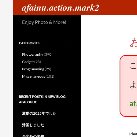
検
afainu.action.mark2
索
コ
Enjoy Photo & More!
ン
テ
ン
CATEGORIES
ツ
へ
Photography
(390)
ス
Gadget
(93)
キ
Programming
(29)
ッ
Miscellaneous
(101)
プ
RECENT POSTS IN NEW BLOG:
a
AFALOGUE
激動の2025年でした
帰国しました
Pho
予定外の出費