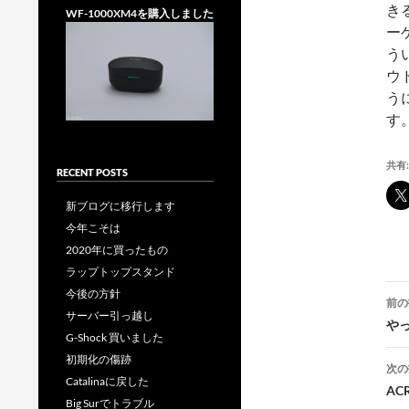
き
WF-1000XM4を購入しました
ー
う
ウ
う
す
共有:
RECENT POSTS
新ブログに移行します
今年こそは
2020年に買ったもの
ラップトップスタンド
投
今後の方針
前の
サーバー引っ越し
稿
やっ
G-Shock 買いました
初期化の傷跡
次の
Catalinaに戻した
AC
Big Surでトラブル