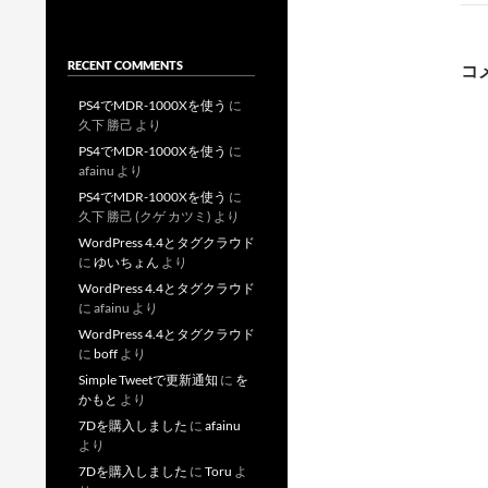
ー
RECENT COMMENTS
コ
PS4でMDR-1000Xを使う
に
久下 勝己
より
PS4でMDR-1000Xを使う
に
afainu
より
PS4でMDR-1000Xを使う
に
久下 勝己 (クゲ カツミ)
より
WordPress 4.4とタグクラウド
に
ゆいちょん
より
WordPress 4.4とタグクラウド
に
afainu
より
WordPress 4.4とタグクラウド
に
boff
より
Simple Tweetで更新通知
に
を
かもと
より
7Dを購入しました
に
afainu
より
7Dを購入しました
に
Toru
よ