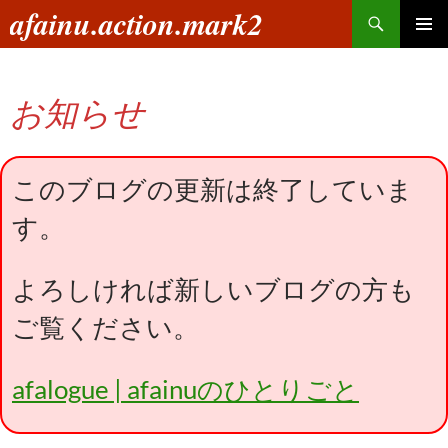
コ
検
afainu.action.mark2
ン
索
メインメ
テ
ニュー
ン
お知らせ
ツ
へ
ス
キ
このブログの更新は終了していま
ッ
す。
プ
よろしければ新しいブログの方も
ご覧ください。
afalogue | afainuのひとりごと