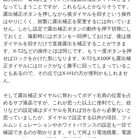
なってしまうことですが、これもなんとかなりそうです。
露出補正ボタンを押しながら後ダイヤルを回すという操作
はやりにくく、頻繁に露出補正を変更するには向いていま
せん。しかし設定で露出補正ボタンの動作を押下切替にし
ておくと、撮影時にはボタンを一回押しておけば、後は後
ダイヤルを回すだけで直接露出を補正することができま
す。X-T2などの操作とほぼ同じです。もう一度ボタンを押
せばロックをかけた形になります。X-T2もX100Fも露出補
正ダイヤルにはロックがなく勝手に回ってしまっているこ
ともあるので、その点ではX-H1の方が便利かもしれませ
ん。
そして露出補正ダイヤルに替わってボディ右肩の位置を占
めるサブ液晶ですが、これが思った以上に便利でした。絞
りなどの設定値はダイヤルを見れば分かるから必要ないと
思っていましたが、ダイヤルで設定する以外の項目、フィ
ルムシミュレーションやホワイトバランスの設定も一目で
確認できるのが助かります。そして何より電池残量。電源