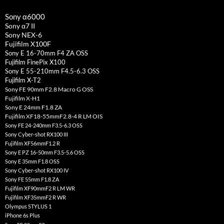
Sony α6000
Sony α7 II
Sony NEX-6
Fujifilm X100F
Sony E 16-70mm F4 ZA OSS
Fujifilm FinePix X100
Sony E 55-210mm F4.5-6.3 OSS
Fujifilm X-T2
Sony FE 90mm F2.8 Macro G OSS
Fujifilm X-H1
Sony E 24mm F1.8 ZA
Fujifilm XF18-55mmF2.8-4 R LM OIS
Sony FE 24-240mm F3.5-6.3 OSS
Sony Cyber-shot RX100 III
Fujifilm XF56mmF1.2 R
Sony E PZ 16-50mm F3.5-5.6 OSS
Sony E 35mm F1.8 OSS
Sony Cyber-shot RX100 IV
Sony FE 55mm F1.8 ZA
Fujifilm XF90mmF2 R LM WR
Fujifilm XF35mmF2 R WR
Olympus STYLUS 1
iPhone 6s Plus