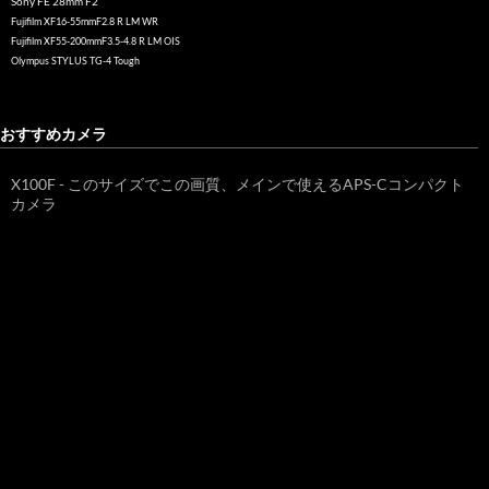
Sony FE 28mm F2
Fujifilm XF16-55mmF2.8 R LM WR
Fujifilm XF55-200mmF3.5-4.8 R LM OIS
Olympus STYLUS TG-4 Tough
おすすめカメラ
X100F - このサイズでこの画質、メインで使えるAPS-Cコンパクト
カメラ