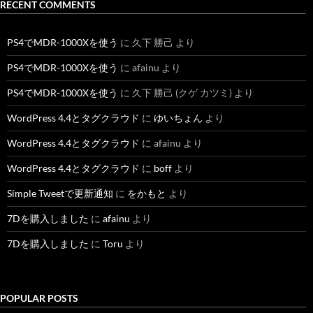
RECENT COMMENTS
PS4でMDR-1000Xを使う
に
久下 勝己
より
PS4でMDR-1000Xを使う
に
afainu
より
PS4でMDR-1000Xを使う
に
久下 勝己 (クゲ カツミ)
より
WordPress 4.4とタグクラウド
に
ゆいちょん
より
WordPress 4.4とタグクラウド
に
afainu
より
WordPress 4.4とタグクラウド
に
boff
より
Simple Tweetで更新通知
に
をかもと
より
7Dを購入しました
に
afainu
より
7Dを購入しました
に
Toru
より
POPULAR POSTS