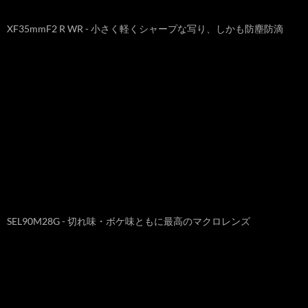
XF35mmF2 R WR - 小さく軽くシャープな写り、しかも防塵防滴
SEL90M28G - 切れ味・ボケ味ともに最高のマクロレンズ