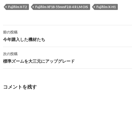
Fujifilm X-T2
Fujifilm XF18-55mmF2.8-4 R LM OIS
Fujifilm X-H1
投
前の投稿
稿
今年購入した機材たち
ナ
次の投稿
ビ
標準ズームを大三元にアップグレード
ゲ
ー
コメントを残す
シ
ョ
ン