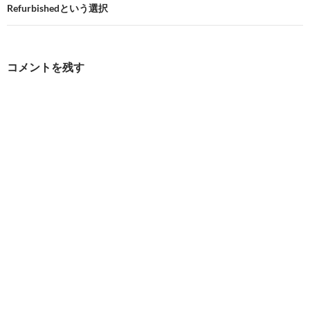
ビ
Refurbishedという選択
ゲ
ー
コメントを残す
シ
ョ
ン