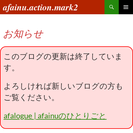
コ
検
afainu.action.mark2
ン
索
メインメ
テ
ニュー
ン
お知らせ
ツ
へ
ス
キ
このブログの更新は終了していま
ッ
す。
プ
よろしければ新しいブログの方も
ご覧ください。
afalogue | afainuのひとりごと