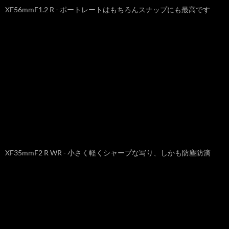
XF56mmF1.2 R - ポートレートはもちろんスナップにも最高です
XF35mmF2 R WR - 小さく軽くシャープな写り、しかも防塵防滴