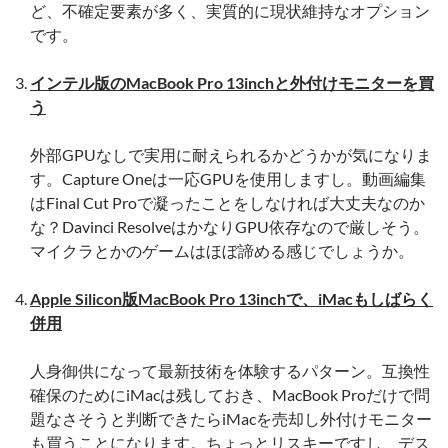
ど、不確定要素が多く、実質的に現状維持なオプション
です。
インテル版のMacBook Pro 13inchと外付けモニターを買
う
外部GPUなしで実用に耐えられるかどうかが気になりま
す。Capture Oneは一応GPUを使用しますし。動画編集
はFinal Cut Proで凝ったことをしなければ大丈夫なのか
な？Davinci ResolveはかなりGPU依存なので厳しそう。
マイクラとかのゲームはほぼ諦める感じでしょうか。
Apple Silicon版MacBook Pro 13inchで、iMacもしばらく
併用
人身御供になって最新技術を体験するパターン。互換性
確保のためにiMacは残しておき、MacBook Proだけで問
題なさそうと判断できたらiMacを売却し外付けモニター
も買うことになります。ちょっとリスキーですし、デス