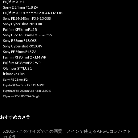
Fujifilm X-H1
Sony E 24mm F1.8 ZA
Fujifilm XF18-55mmF2.8-4 R LM OIS
Sony FE 24-240mm F3.5-6.3 OSS
Sony Cyber-shot RX100 III
Fujifilm XF56mmF1.2 R
Sony E PZ 16-50mm F3.5-5.6 OSS
Sony E 35mm F1.8 OSS
Sony Cyber-shot RX100 IV
Sony FE 55mm F1.8 ZA
Fujifilm XF90mmF2 R LM WR
Fujifilm XF35mmF2 R WR
Olympus STYLUS 1
iPhone 6s Plus
Sony FE 28mm F2
Fujifilm XF16-55mmF2.8 R LM WR
Fujifilm XF55-200mmF3.5-4.8 R LM OIS
Olympus STYLUS TG-4 Tough
おすすめカメラ
X100F - このサイズでこの画質、メインで使えるAPS-Cコンパクト
カメラ