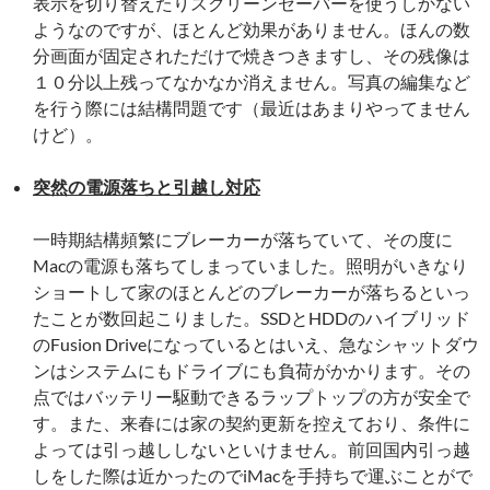
表示を切り替えたりスクリーンセーバーを使うしかない
ようなのですが、ほとんど効果がありません。ほんの数
分画面が固定されただけで焼きつきますし、その残像は
１０分以上残ってなかなか消えません。写真の編集など
を行う際には結構問題です（最近はあまりやってません
けど）。
突然の電源落ちと引越し対応
一時期結構頻繁にブレーカーが落ちていて、その度に
Macの電源も落ちてしまっていました。照明がいきなり
ショートして家のほとんどのブレーカーが落ちるといっ
たことが数回起こりました。SSDとHDDのハイブリッド
のFusion Driveになっているとはいえ、急なシャットダウ
ンはシステムにもドライブにも負荷がかかります。その
点ではバッテリー駆動できるラップトップの方が安全で
す。また、来春には家の契約更新を控えており、条件に
よっては引っ越ししないといけません。前回国内引っ越
しをした際は近かったのでiMacを手持ちで運ぶことがで