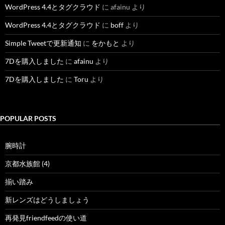
WordPress 4.4とタグクラウド
に
afainu
より
WordPress 4.4とタグクラウド
に
boff
より
Simple Tweetで更新通知
に
をかもと
より
7Dを購入しました
に
afainu
より
7Dを購入しました
に
Toru
より
POPULAR POSTS
腕時計
京都水族館 (4)
揃い踏み
新レンズはどうしましょう
再発見friendfeedの使い道