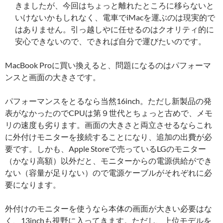
きましたが、今回はちょっと離れたところに移らないと
いけないかもしれなく、電車でiMacを運ぶのは現実的で
はありません。引っ越しやに任せるのはクオリティ的に
安心できないので、できれば自分で運びたいのです。
MacBook Proに買い換えると、問題になるのはパフォーマ
ンスと画面の大きさです。
パフォーマンスをとるなら当然16inch。ただし新製品の発
表がなかったのでCPUは第９世代とちょっと古めで、メモ
リの速度も劣ります。画面の大きさと両立させるならこれ
に外付けモニターを接続することになり、追加の出費が必
要です。しかも、Apple Storeで売っているLGのモニター
（かなり高額）以外だと、モニターからの電源供給ができ
ない（容量が足りない）ので電源ケーブルがそれぞれに必
要になります。
外付けのモニターを使うなら本体の画面が大きい必要はな
く、13inchも視野に入ってきます。ただし、上位モデルを