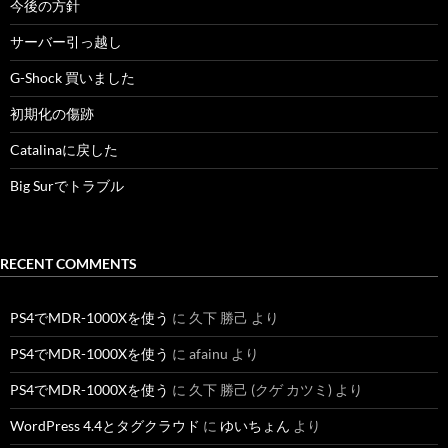
今後の方針
サーバー引っ越し
G-Shock 買いました
初期化の傷跡
Catalinaに戻した
Big Surでトラブル
RECENT COMMENTS
PS4でMDR-1000Xを使う
に
久下 勝己
より
PS4でMDR-1000Xを使う
に
afainu
より
PS4でMDR-1000Xを使う
に
久下 勝己 (クゲ カツミ)
より
WordPress 4.4とタグクラウド
に
ゆいちょん
より