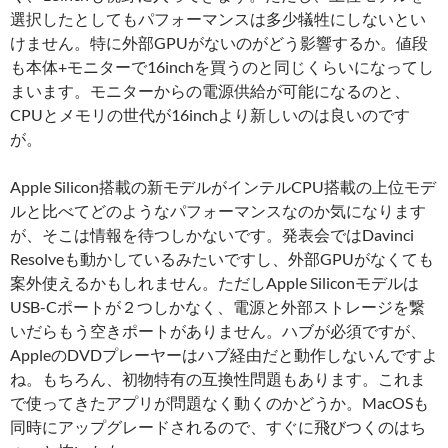
選択したとしてもパフォーマンスは多少犠牲にしないとい
けません。特に外部GPUがないのがどう影響するか。値段
も本体+モニターで16inchを買うのと同じくらいになってし
まいます。モニターからの電源供給が可能になるのと、
CPUとメモリの世代が16inchより新しいのは良いのです
が。
Apple Silicon搭載の新モデルがインテルCPU搭載の上位モデ
ルと比べてどのようなパフォーマンスなのか気になります
が、そこは情報を待つしかないです。発表会ではDavinci
Resolveも動かしているみたいですし、外部GPUがなくても
案外使えるかもしれません。ただしApple Siliconモデルは
USB-Cポートが２つしかなく、電源と外部ストレージを繋
いだらもう空きポートがありません。ハブが必須ですが、
AppleのDVDプレーヤーはハブ経由だと動作しないんですよ
ね。もちろん、初物特有の互換性問題もあります。これま
で使ってきたアプリが問題なく動くのかどうか。MacOSも
同時にアップグレードされるので、すぐに飛びつくのはち