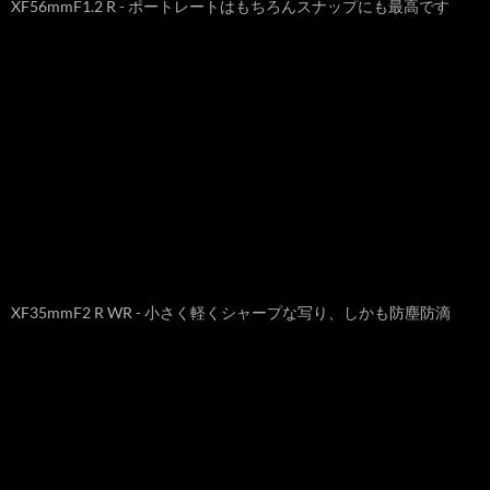
XF56mmF1.2 R - ポートレートはもちろんスナップにも最高です
XF35mmF2 R WR - 小さく軽くシャープな写り、しかも防塵防滴