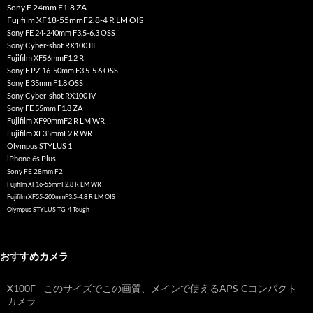
Sony E 24mm F1.8 ZA
Fujifilm XF18-55mmF2.8-4 R LM OIS
Sony FE 24-240mm F3.5-6.3 OSS
Sony Cyber-shot RX100 III
Fujifilm XF56mmF1.2 R
Sony E PZ 16-50mm F3.5-5.6 OSS
Sony E 35mm F1.8 OSS
Sony Cyber-shot RX100 IV
Sony FE 55mm F1.8 ZA
Fujifilm XF90mmF2 R LM WR
Fujifilm XF35mmF2 R WR
Olympus STYLUS 1
iPhone 6s Plus
Sony FE 28mm F2
Fujifilm XF16-55mmF2.8 R LM WR
Fujifilm XF55-200mmF3.5-4.8 R LM OIS
Olympus STYLUS TG-4 Tough
おすすめカメラ
X100F - このサイズでこの画質、メインで使えるAPS-Cコンパクト
カメラ