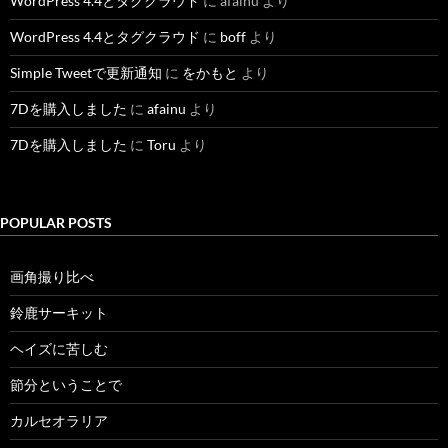
WordPress 4.4とタグクラウド
に
afainu
より
WordPress 4.4とタグクラウド
に
boff
より
Simple Tweetで更新通知
に
をかもと
より
7Dを購入しました
に
afainu
より
7Dを購入しました
に
Toru
より
POPULAR POSTS
画角撮り比べ
鈴鹿サーキット
ヘイズに苦しむ
節分ということで
カルセオラリア