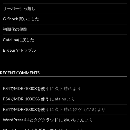
サーバー引っ越し
G-Shock 買いました
初期化の傷跡
Catalinaに戻した
Big Surでトラブル
RECENT COMMENTS
PS4でMDR-1000Xを使う
に
久下 勝己
より
PS4でMDR-1000Xを使う
に
afainu
より
PS4でMDR-1000Xを使う
に
久下 勝己 (クゲ カツミ)
より
WordPress 4.4とタグクラウド
に
ゆいちょん
より