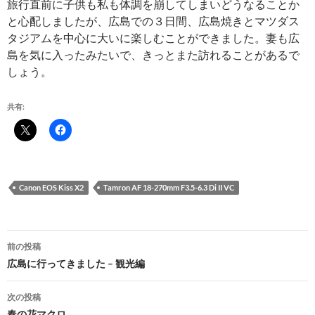
旅行直前に子供も私も体調を崩してしまいどうなることか
と心配しましたが、広島での３日間、広島焼きとマツダス
タジアムを中心に大いに楽しむことができました。妻も広
島を気に入ったみたいで、きっとまた訪れることがあるで
しょう。
共有:
Canon EOS Kiss X2
Tamron AF 18-270mm F3.5-6.3 Di II VC
投
前の投稿
稿
広島に行ってきました – 観光編
ナ
次の投稿
春の花マクロ