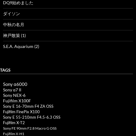
DQ9始めました
ダイソン
中秋の名月
神戸散策 (1)
S.E.A. Aquarium (2)
TAGS
Sony α6000
Sony α7 II
Sony NEX-6
Fujifilm X100F
Sony E 16-70mm F4 ZA OSS
Fujifilm FinePix X100
Sony E 55-210mm F4.5-6.3 OSS
Fujifilm X-T2
Sony FE 90mm F2.8 Macro G OSS
Fujifilm X-H1