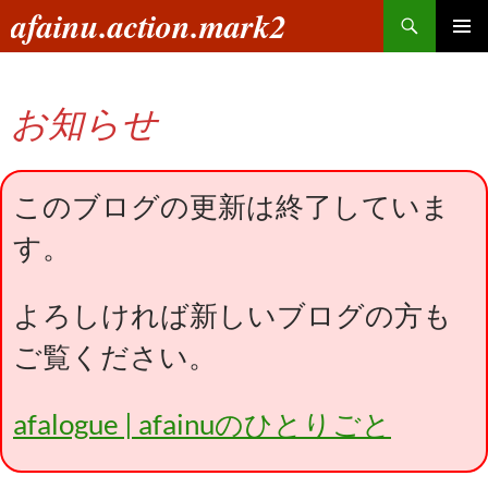
コ
検
afainu.action.mark2
ン
索
メインメ
テ
ニュー
ン
お知らせ
ツ
へ
ス
キ
このブログの更新は終了していま
ッ
す。
プ
よろしければ新しいブログの方も
ご覧ください。
afalogue | afainuのひとりごと