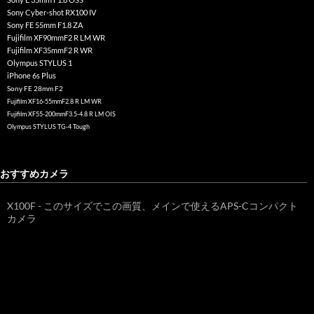
Sony Cyber-shot RX100 IV
Sony FE 55mm F1.8 ZA
Fujifilm XF90mmF2 R LM WR
Fujifilm XF35mmF2 R WR
Olympus STYLUS 1
iPhone 6s Plus
Sony FE 28mm F2
Fujifilm XF16-55mmF2.8 R LM WR
Fujifilm XF55-200mmF3.5-4.8 R LM OIS
Olympus STYLUS TG-4 Tough
おすすめカメラ
X100F - このサイズでこの画質、メインで使えるAPS-Cコンパクト
カメラ