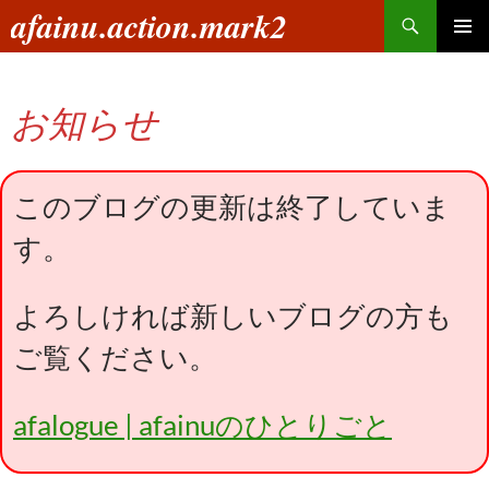
コ
検
afainu.action.mark2
ン
索
メインメ
テ
ニュー
ン
お知らせ
ツ
へ
ス
キ
このブログの更新は終了していま
ッ
す。
プ
よろしければ新しいブログの方も
ご覧ください。
afalogue | afainuのひとりごと