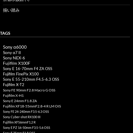
揃い踏み
TAGS
Sony α6000
Sony α7 II
Sony NEX-6
Fujifilm X100F
Sony E 16-70mm F4 ZA OSS
Fujifilm FinePix X100
Sony E 55-210mm F4.5-6.3 OSS
Fujifilm X-T2
Sony FE 90mm F2.8 Macro G OSS
Fujifilm X-H1
Sony E 24mm F1.8 ZA
Fujifilm XF18-55mmF2.8-4 R LM OIS
Sony FE 24-240mm F3.5-6.3 OSS
Sony Cyber-shot RX100 III
Fujifilm XF56mmF1.2 R
Sony E PZ 16-50mm F3.5-5.6 OSS
Sony E 35mm F1.8 OSS