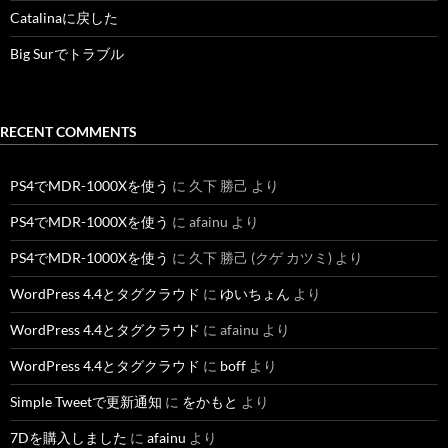
Catalinaに戻した
Big Surでトラブル
RECENT COMMENTS
PS4でMDR-1000Xを使う
に
久下 勝己
より
PS4でMDR-1000Xを使う
に
afainu
より
PS4でMDR-1000Xを使う
に
久下 勝己 (クゲ カツミ)
より
WordPress 4.4とタグクラウド
に
ゆいちょん
より
WordPress 4.4とタグクラウド
に
afainu
より
WordPress 4.4とタグクラウド
に
boff
より
Simple Tweetで更新通知
に
をかもと
より
7Dを購入しました
に
afainu
より