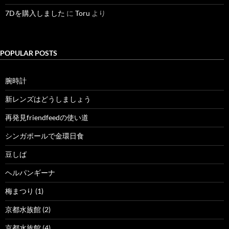
7Dを購入しました
に
Toru
より
POPULAR POSTS
腕時計
新レンズはどうしましょう
再発見friendfeedの使い道
シンガポールで金環日食
豆しば
ヘルパンギーナ
梅まつり (1)
京都水族館 (2)
京都水族館 (4)