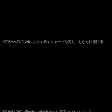
XF35mmF2 R WR - 小さく軽くシャープな写り、しかも防塵防滴
SEL90M28G - 切れ味・ボケ味ともに最高のマクロレンズ