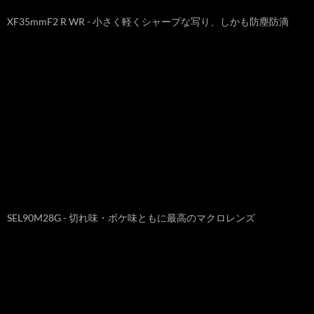
XF35mmF2 R WR - 小さく軽くシャープな写り、しかも防塵防滴
SEL90M28G - 切れ味・ボケ味ともに最高のマクロレンズ