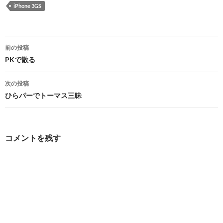
iPhone 3GS
投
前の投稿
稿
PKで散る
ナ
次の投稿
ビ
ひらパーでトーマス三昧
ゲ
ー
コメントを残す
シ
ョ
ン