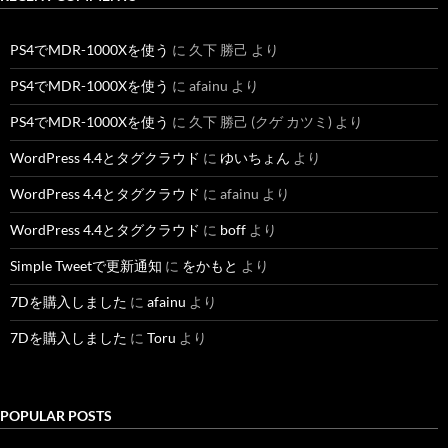
PS4でMDR-1000Xを使う
に
久下 勝己
より
PS4でMDR-1000Xを使う
に
afainu
より
PS4でMDR-1000Xを使う
に
久下 勝己 (クゲ カツミ)
より
WordPress 4.4とタグクラウド
に
ゆいちょん
より
WordPress 4.4とタグクラウド
に
afainu
より
WordPress 4.4とタグクラウド
に
boff
より
Simple Tweetで更新通知
に
をかもと
より
7Dを購入しました
に
afainu
より
7Dを購入しました
に
Toru
より
POPULAR POSTS