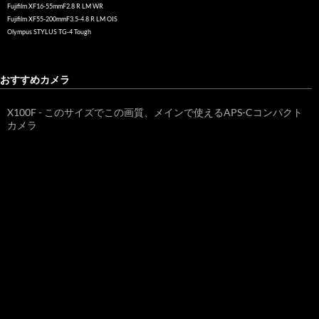
Fujifilm XF16-55mmF2.8 R LM WR
Fujifilm XF55-200mmF3.5-4.8 R LM OIS
Olympus STYLUS TG-4 Tough
おすすめカメラ
X100F - このサイズでこの画質、メインで使えるAPS-Cコンパクト
カメラ