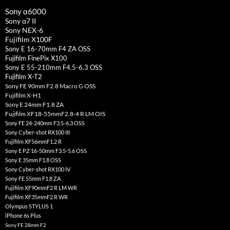
Sony α6000
Sony α7 II
Sony NEX-6
Fujifilm X100F
Sony E 16-70mm F4 ZA OSS
Fujifilm FinePix X100
Sony E 55-210mm F4.5-6.3 OSS
Fujifilm X-T2
Sony FE 90mm F2.8 Macro G OSS
Fujifilm X-H1
Sony E 24mm F1.8 ZA
Fujifilm XF18-55mmF2.8-4 R LM OIS
Sony FE 24-240mm F3.5-6.3 OSS
Sony Cyber-shot RX100 III
Fujifilm XF56mmF1.2 R
Sony E PZ 16-50mm F3.5-5.6 OSS
Sony E 35mm F1.8 OSS
Sony Cyber-shot RX100 IV
Sony FE 55mm F1.8 ZA
Fujifilm XF90mmF2 R LM WR
Fujifilm XF35mmF2 R WR
Olympus STYLUS 1
iPhone 6s Plus
Sony FE 28mm F2