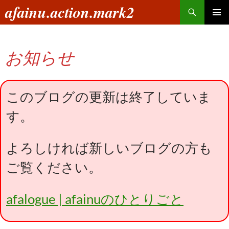
コ
検
afainu.action.mark2
ン
索
メインメ
テ
ニュー
ン
お知らせ
ツ
へ
ス
キ
このブログの更新は終了していま
ッ
す。
プ
よろしければ新しいブログの方も
ご覧ください。
afalogue | afainuのひとりごと