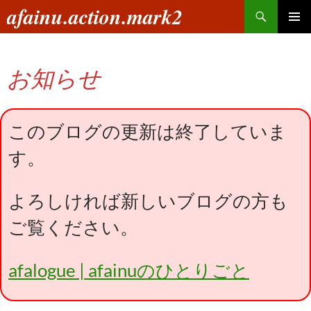
コ
検
afainu.action.mark2
ン
索
メインメ
テ
ニュー
ン
お知らせ
ツ
へ
ス
キ
このブログの更新は終了していま
ッ
す。
プ
よろしければ新しいブログの方も
ご覧ください。
afalogue | afainuのひとりごと