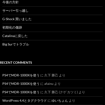
今後の方針
サーバー引っ越し
G-Shock 買いました
初期化の傷跡
Catalinaに戻した
Big Surでトラブル
RECENT COMMENTS
PS4でMDR-1000Xを使う
に
久下 勝己
より
PS4でMDR-1000Xを使う
に
afainu
より
PS4でMDR-1000Xを使う
に
久下 勝己 (クゲ カツミ)
より
WordPress 4.4とタグクラウド
に
ゆいちょん
より