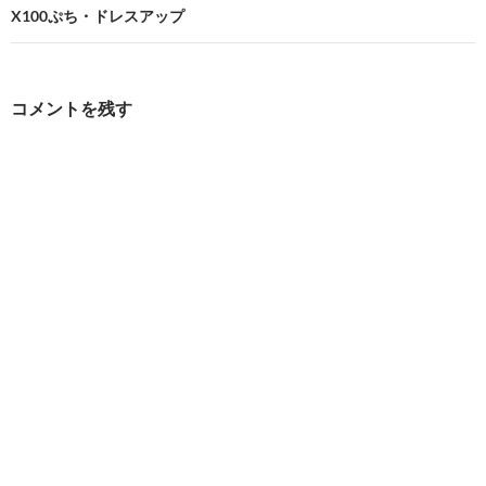
ビ
X100ぷち・ドレスアップ
ゲ
ー
コメントを残す
シ
ョ
ン