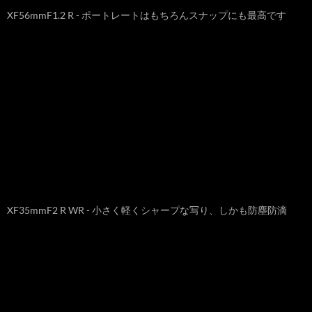
XF56mmF1.2 R - ポートレートはもちろんスナップにも最高です
XF35mmF2 R WR - 小さく軽くシャープな写り、しかも防塵防滴