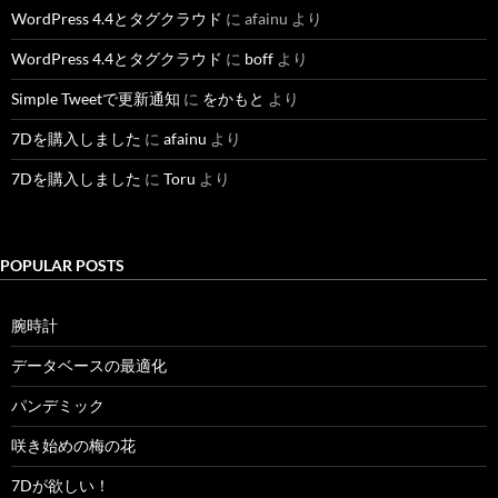
WordPress 4.4とタグクラウド
に
afainu
より
WordPress 4.4とタグクラウド
に
boff
より
Simple Tweetで更新通知
に
をかもと
より
7Dを購入しました
に
afainu
より
7Dを購入しました
に
Toru
より
POPULAR POSTS
腕時計
データベースの最適化
パンデミック
咲き始めの梅の花
7Dが欲しい！