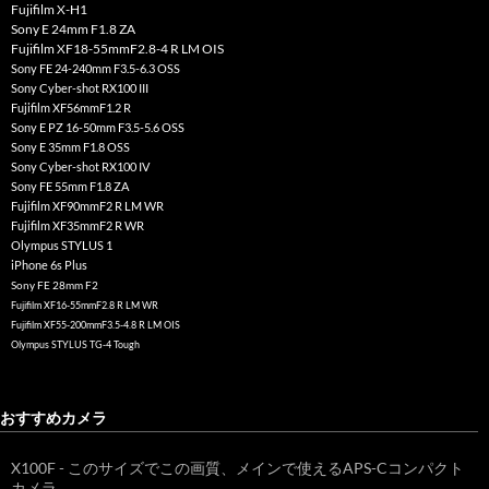
Fujifilm X-H1
Sony E 24mm F1.8 ZA
Fujifilm XF18-55mmF2.8-4 R LM OIS
Sony FE 24-240mm F3.5-6.3 OSS
Sony Cyber-shot RX100 III
Fujifilm XF56mmF1.2 R
Sony E PZ 16-50mm F3.5-5.6 OSS
Sony E 35mm F1.8 OSS
Sony Cyber-shot RX100 IV
Sony FE 55mm F1.8 ZA
Fujifilm XF90mmF2 R LM WR
Fujifilm XF35mmF2 R WR
Olympus STYLUS 1
iPhone 6s Plus
Sony FE 28mm F2
Fujifilm XF16-55mmF2.8 R LM WR
Fujifilm XF55-200mmF3.5-4.8 R LM OIS
Olympus STYLUS TG-4 Tough
おすすめカメラ
X100F - このサイズでこの画質、メインで使えるAPS-Cコンパクト
カメラ