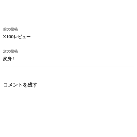
投
前の投稿
稿
X100レビュー
ナ
次の投稿
ビ
変身！
ゲ
ー
コメントを残す
シ
ョ
ン