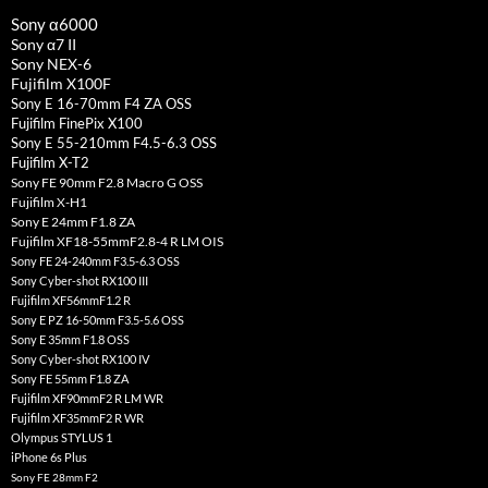
Sony α6000
Sony α7 II
Sony NEX-6
Fujifilm X100F
Sony E 16-70mm F4 ZA OSS
Fujifilm FinePix X100
Sony E 55-210mm F4.5-6.3 OSS
Fujifilm X-T2
Sony FE 90mm F2.8 Macro G OSS
Fujifilm X-H1
Sony E 24mm F1.8 ZA
Fujifilm XF18-55mmF2.8-4 R LM OIS
Sony FE 24-240mm F3.5-6.3 OSS
Sony Cyber-shot RX100 III
Fujifilm XF56mmF1.2 R
Sony E PZ 16-50mm F3.5-5.6 OSS
Sony E 35mm F1.8 OSS
Sony Cyber-shot RX100 IV
Sony FE 55mm F1.8 ZA
Fujifilm XF90mmF2 R LM WR
Fujifilm XF35mmF2 R WR
Olympus STYLUS 1
iPhone 6s Plus
Sony FE 28mm F2