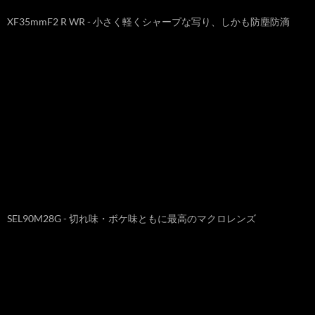
XF35mmF2 R WR - 小さく軽くシャープな写り、しかも防塵防滴
SEL90M28G - 切れ味・ボケ味ともに最高のマクロレンズ