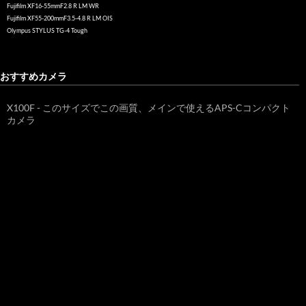
Fujifilm XF16-55mmF2.8 R LM WR
Fujifilm XF55-200mmF3.5-4.8 R LM OIS
Olympus STYLUS TG-4 Tough
おすすめカメラ
X100F - このサイズでこの画質、メインで使えるAPS-Cコンパクト
カメラ