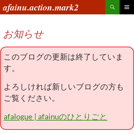
コ
検
afainu.action.mark2
ン
索
メインメ
テ
ニュー
ン
お知らせ
ツ
へ
ス
キ
このブログの更新は終了していま
ッ
す。
プ
よろしければ新しいブログの方も
ご覧ください。
afalogue | afainuのひとりごと