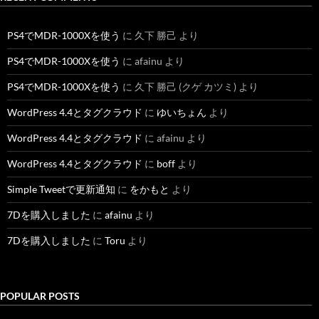
PS4でMDR-1000Xを使う
に
久下 勝己
より
PS4でMDR-1000Xを使う
に
afainu
より
PS4でMDR-1000Xを使う
に
久下 勝己 (クゲ カツミ)
より
WordPress 4.4とタグクラウド
に
ゆいちょん
より
WordPress 4.4とタグクラウド
に
afainu
より
WordPress 4.4とタグクラウド
に
boff
より
Simple Tweetで更新通知
に
をかもと
より
7Dを購入しました
に
afainu
より
7Dを購入しました
に
Toru
より
POPULAR POSTS