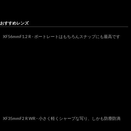
おすすめレンズ
XF56mmF1.2 R - ポートレートはもちろんスナップにも最高です
XF35mmF2 R WR - 小さく軽くシャープな写り、しかも防塵防滴