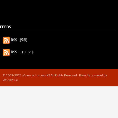
FEEDS
RSS - 投稿
RSS - コメント
© 2009-2021 afainu.action.mark2 All Rights Reserved |
Proudly powered by
WordPress