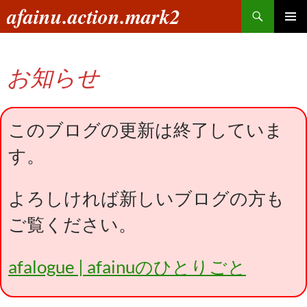
コ
検
afainu.action.mark2
ン
索
メインメ
テ
ニュー
ン
お知らせ
ツ
へ
ス
キ
このブログの更新は終了していま
ッ
す。
プ
よろしければ新しいブログの方も
ご覧ください。
afalogue | afainuのひとりごと