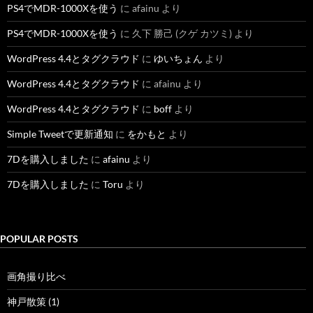
PS4でMDR-1000Xを使う
に
afainu
より
PS4でMDR-1000Xを使う
に
久下 勝己 (クゲ カツミ)
より
WordPress 4.4とタグクラウド
に
ゆいちょん
より
WordPress 4.4とタグクラウド
に
afainu
より
WordPress 4.4とタグクラウド
に
boff
より
Simple Tweetで更新通知
に
をかもと
より
7Dを購入しました
に
afainu
より
7Dを購入しました
に
Toru
より
POPULAR POSTS
画角撮り比べ
神戸散策 (1)