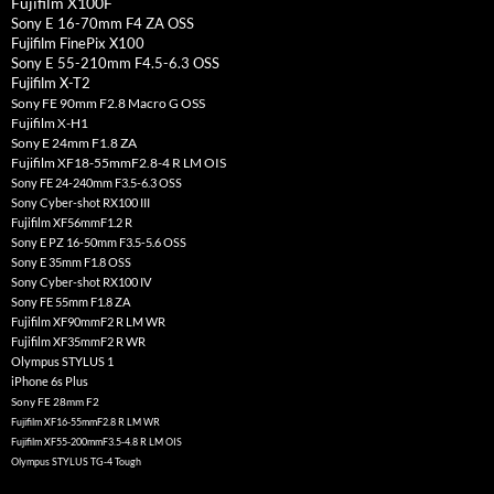
Fujifilm X100F
Sony E 16-70mm F4 ZA OSS
Fujifilm FinePix X100
Sony E 55-210mm F4.5-6.3 OSS
Fujifilm X-T2
Sony FE 90mm F2.8 Macro G OSS
Fujifilm X-H1
Sony E 24mm F1.8 ZA
Fujifilm XF18-55mmF2.8-4 R LM OIS
Sony FE 24-240mm F3.5-6.3 OSS
Sony Cyber-shot RX100 III
Fujifilm XF56mmF1.2 R
Sony E PZ 16-50mm F3.5-5.6 OSS
Sony E 35mm F1.8 OSS
Sony Cyber-shot RX100 IV
Sony FE 55mm F1.8 ZA
Fujifilm XF90mmF2 R LM WR
Fujifilm XF35mmF2 R WR
Olympus STYLUS 1
iPhone 6s Plus
Sony FE 28mm F2
Fujifilm XF16-55mmF2.8 R LM WR
Fujifilm XF55-200mmF3.5-4.8 R LM OIS
Olympus STYLUS TG-4 Tough