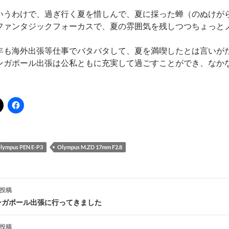
いうわけで、過ぎ行く夏を惜しんで、夏に採った蝉（のぬけが
ファンタジックフォーカスで、夏の雰囲気を残しつつちょっと
年も海外出張等仕事でバタバタして、夏を満喫したとは言いがた
ンガポール出張は公私ともに充実して過ごすことができ、なか
lympus PEN E-P3
Olympus M.ZD 17mm F2.8
投稿
ンガポール出張に行ってきました
ナ
投稿