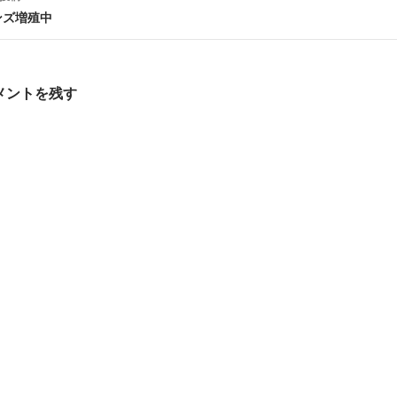
ビ
ンズ増殖中
ゲ
メントを残す
シ
ョ
ン