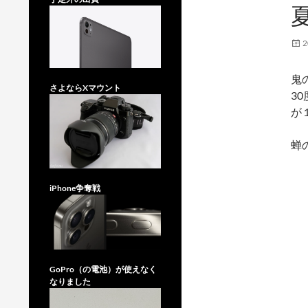
2
鬼
さよならXマウント
3
が
蝉
iPhone争奪戦
GoPro（の電池）が使えなく
なりました