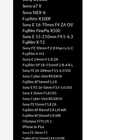
Sony α7 II
Sony NEX-6
Fujifilm X100F
Sony E 16-70mm F4 ZA OSS
Fujifilm FinePix X100
Sony E 55-210mm F4.5-6.3 OSS
Fujifilm X-T2
Sony FE 90mm F2.8 Macro G OSS
Fujifilm X-H1
Sony E 24mm F1.8 ZA
Fujifilm XF18-55mmF2.8-4 R LM OIS
Sony FE 24-240mm F3.5-6.3 OSS
Sony Cyber-shot RX100 III
Fujifilm XF56mmF1.2 R
Sony E PZ 16-50mm F3.5-5.6 OSS
Sony E 35mm F1.8 OSS
Sony Cyber-shot RX100 IV
Sony FE 55mm F1.8 ZA
Fujifilm XF90mmF2 R LM WR
Fujifilm XF35mmF2 R WR
Olympus STYLUS 1
iPhone 6s Plus
Sony FE 28mm F2
Fujifilm XF16-55mmF2.8 R LM WR