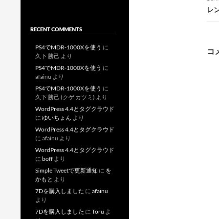
レ
RECENT COMMENTS
ー
PS4でMDR-1000Xを使う
に
コ
久下 勝己
より
PS4でMDR-1000Xを使う
に
afainu
より
PS4でMDR-1000Xを使う
に
久下 勝己 (クゲ カツミ)
より
WordPress 4.4とタグクラウド
に
ゆいちょん
より
WordPress 4.4とタグクラウド
に
afainu
より
WordPress 4.4とタグクラウド
に
boff
より
Simple Tweetで更新通知
に
を
かもと
より
7Dを購入しました
に
afainu
より
7Dを購入しました
に
Toru
よ