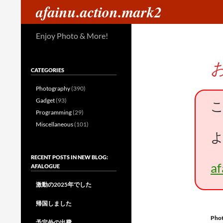
検
afainu.action.mark2
索
コ
Enjoy Photo & More!
ン
テ
ン
CATEGORIES
ツ
へ
Photography
(390)
ス
Gadget
(93)
キ
Programming
(29)
ッ
Miscellaneous
(101)
プ
RECENT POSTS IN NEW BLOG:
a
AFALOGUE
激動の2025年でした
帰国しました
Pho
予定外の出費