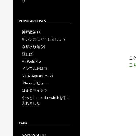
り
POPULAR POSTS
神戸散策 (1)
新レンズはどうしましょう
京都水族館 (2)
豆しば
こ
AirPods Pro
こ
インフル狂騒曲
S.E.A. Aquarium (2)
iPhoneデビュー
はまるマイクラ
やっとNintendo Switchを手に
入れました
TAGS
Sony α6000