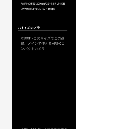
Fujifilm XF55-200mmF3.5-4.8 R LM OIS
Olympus STYLUS TG-4 Tough
おすすめカメラ
X100F - このサイズでこの画
質、メインで使えるAPS-Cコ
ンパクトカメラ