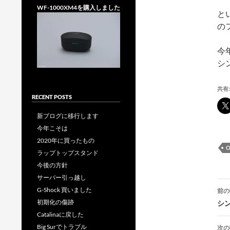
WF-1000XM4を購入しました
と
の
今
シ
共有:
RECENT POSTS
新ブログに移行します
今年こそは
2020年に買ったもの
O
ラップトップスタンド
今後の方針
サーバー引っ越し
投
G-Shock 買いました
前の
稿
初期化の傷跡
シ
Catalinaに戻した
Big Surでトラブル
次の