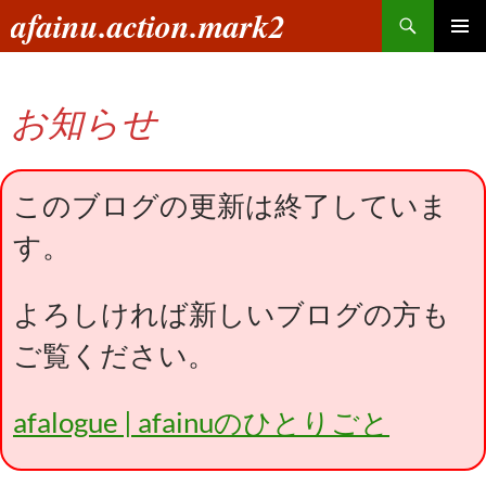
コ
検
afainu.action.mark2
ン
索
メインメ
テ
ニュー
ン
お知らせ
ツ
へ
ス
キ
このブログの更新は終了していま
ッ
す。
プ
よろしければ新しいブログの方も
ご覧ください。
afalogue | afainuのひとりごと