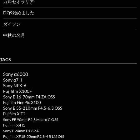
カルセオラリア
DQ9始めました
ダイソン
中秋の名月
TAGS
Sony α6000
Sony α7 II
Sony NEX-6
Fujifilm X100F
Sony E 16-70mm F4 ZA OSS
Fujifilm FinePix X100
Sony E 55-210mm F4.5-6.3 OSS
Fujifilm X-T2
Sony FE 90mm F2.8 Macro G OSS
Fujifilm X-H1
Sony E 24mm F1.8 ZA
Fujifilm XF18-55mmF2.8-4 R LM OIS