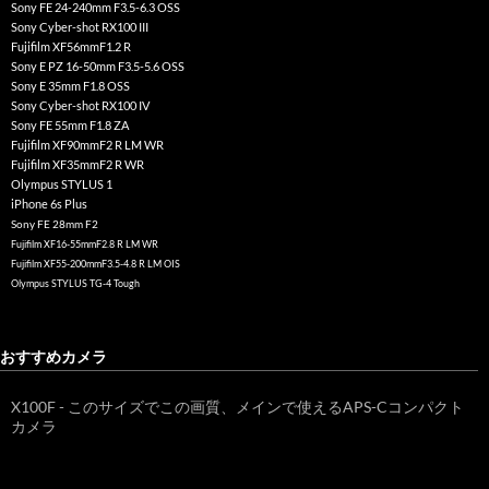
Sony FE 24-240mm F3.5-6.3 OSS
Sony Cyber-shot RX100 III
Fujifilm XF56mmF1.2 R
Sony E PZ 16-50mm F3.5-5.6 OSS
Sony E 35mm F1.8 OSS
Sony Cyber-shot RX100 IV
Sony FE 55mm F1.8 ZA
Fujifilm XF90mmF2 R LM WR
Fujifilm XF35mmF2 R WR
Olympus STYLUS 1
iPhone 6s Plus
Sony FE 28mm F2
Fujifilm XF16-55mmF2.8 R LM WR
Fujifilm XF55-200mmF3.5-4.8 R LM OIS
Olympus STYLUS TG-4 Tough
おすすめカメラ
X100F - このサイズでこの画質、メインで使えるAPS-Cコンパクト
カメラ