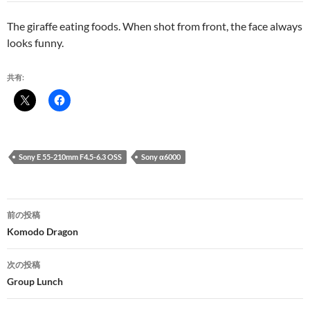
The giraffe eating foods. When shot from front, the face always
looks funny.
共有:
Sony E 55-210mm F4.5-6.3 OSS
Sony α6000
投
前の投稿
稿
Komodo Dragon
ナ
次の投稿
ビ
Group Lunch
ゲ