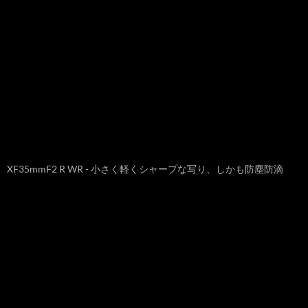
XF35mmF2 R WR - 小さく軽くシャープな写り、しかも防塵防滴