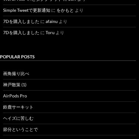
Simple Tweetで更新通知
に
をかもと
より
7Dを購入しました
に
afainu
より
7Dを購入しました
に
Toru
より
POPULAR POSTS
画角撮り比べ
神戸散策 (1)
AirPods Pro
鈴鹿サーキット
ヘイズに苦しむ
節分ということで