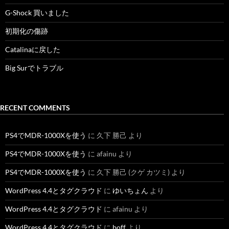
G-Shock 買いました
初期化の傷跡
Catalinaに戻した
Big Surでトラブル
RECENT COMMENTS
PS4でMDR-1000Xを使う
に
久下 勝己
より
PS4でMDR-1000Xを使う
に
afainu
より
PS4でMDR-1000Xを使う
に
久下 勝己 (クゲ カツミ)
より
WordPress 4.4とタグクラウド
に
ゆいちょん
より
WordPress 4.4とタグクラウド
に
afainu
より
WordPress 4.4とタグクラウド
に
boff
より