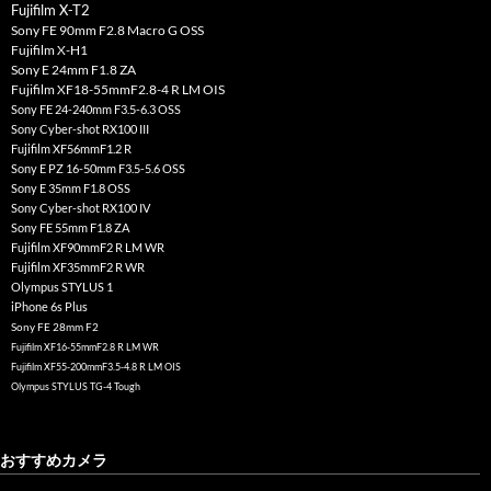
Fujifilm X-T2
Sony FE 90mm F2.8 Macro G OSS
Fujifilm X-H1
Sony E 24mm F1.8 ZA
Fujifilm XF18-55mmF2.8-4 R LM OIS
Sony FE 24-240mm F3.5-6.3 OSS
Sony Cyber-shot RX100 III
Fujifilm XF56mmF1.2 R
Sony E PZ 16-50mm F3.5-5.6 OSS
Sony E 35mm F1.8 OSS
Sony Cyber-shot RX100 IV
Sony FE 55mm F1.8 ZA
Fujifilm XF90mmF2 R LM WR
Fujifilm XF35mmF2 R WR
Olympus STYLUS 1
iPhone 6s Plus
Sony FE 28mm F2
Fujifilm XF16-55mmF2.8 R LM WR
Fujifilm XF55-200mmF3.5-4.8 R LM OIS
Olympus STYLUS TG-4 Tough
おすすめカメラ