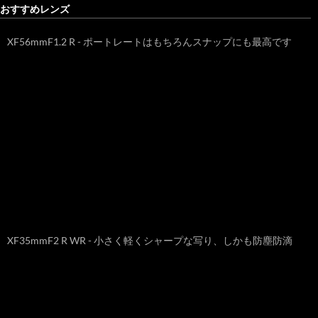
おすすめレンズ
XF56mmF1.2 R - ポートレートはもちろんスナップにも最高です
XF35mmF2 R WR - 小さく軽くシャープな写り、しかも防塵防滴