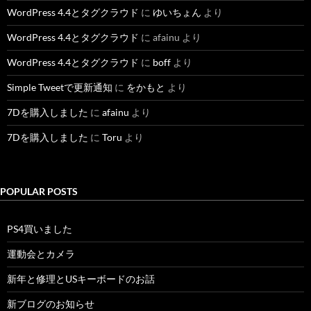
WordPress 4.4とタグクラウド
に
ゆいちょん
より
WordPress 4.4とタグクラウド
に
afainu
より
WordPress 4.4とタグクラウド
に
boff
より
Simple Tweetで更新通知
に
をかもと
より
7Dを購入しました
に
afainu
より
7Dを購入しました
に
Toru
より
POPULAR POSTS
PS4買いました
運動会とカメラ
新年と修理とUSキーボードのお話
新ブログのお知らせ