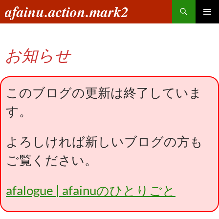
コ
検
afainu.action.mark2
ン
索
メインメ
テ
ニュー
ン
お知らせ
ツ
へ
ス
キ
このブログの更新は終了していま
ッ
す。
プ
よろしければ新しいブログの方も
ご覧ください。
afalogue | afainuのひとりごと