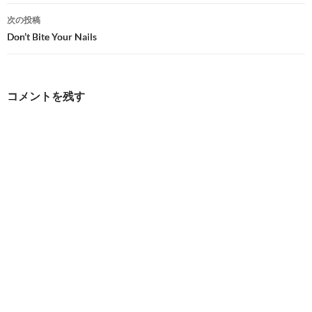
ナ
次の投稿
ビ
Don’t Bite Your Nails
ゲ
ー
コメントを残す
シ
ョ
ン