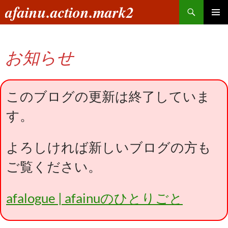
コ
検
afainu.action.mark2
ン
索
メインメ
テ
ニュー
ン
お知らせ
ツ
へ
ス
キ
このブログの更新は終了していま
ッ
す。
プ
よろしければ新しいブログの方も
ご覧ください。
afalogue | afainuのひとりごと