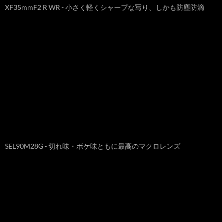
XF35mmF2 R WR - 小さく軽くシャープな写り、しかも防塵防滴
SEL90M28G - 切れ味・ボケ味ともに最高のマクロレンズ