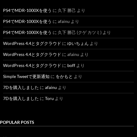
PS4でMDR-1000Xを使う
に
久下 勝己
より
PS4でMDR-1000Xを使う
に
afainu
より
PS4でMDR-1000Xを使う
に
久下 勝己 (クゲ カツミ)
より
WordPress 4.4とタグクラウド
に
ゆいちょん
より
WordPress 4.4とタグクラウド
に
afainu
より
WordPress 4.4とタグクラウド
に
boff
より
Simple Tweetで更新通知
に
をかもと
より
7Dを購入しました
に
afainu
より
7Dを購入しました
に
Toru
より
POPULAR POSTS