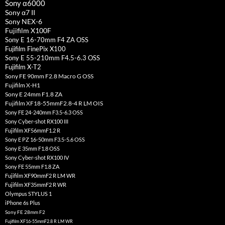
Sony α6000
Sony α7 II
Sony NEX-6
Fujifilm X100F
Sony E 16-70mm F4 ZA OSS
Fujifilm FinePix X100
Sony E 55-210mm F4.5-6.3 OSS
Fujifilm X-T2
Sony FE 90mm F2.8 Macro G OSS
Fujifilm X-H1
Sony E 24mm F1.8 ZA
Fujifilm XF18-55mmF2.8-4 R LM OIS
Sony FE 24-240mm F3.5-6.3 OSS
Sony Cyber-shot RX100 III
Fujifilm XF56mmF1.2 R
Sony E PZ 16-50mm F3.5-5.6 OSS
Sony E 35mm F1.8 OSS
Sony Cyber-shot RX100 IV
Sony FE 55mm F1.8 ZA
Fujifilm XF90mmF2 R LM WR
Fujifilm XF35mmF2 R WR
Olympus STYLUS 1
iPhone 6s Plus
Sony FE 28mm F2
Fujifilm XF16-55mmF2.8 R LM WR