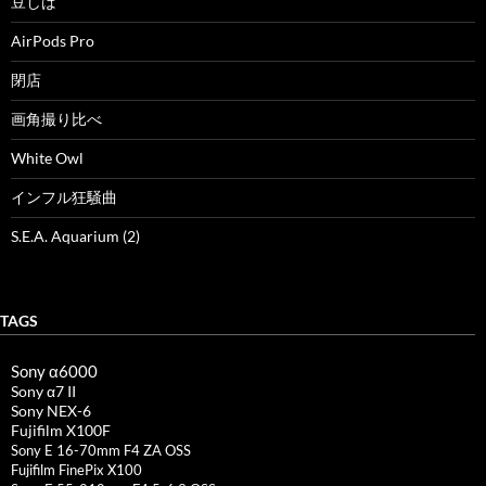
豆しば
AirPods Pro
閉店
画角撮り比べ
White Owl
インフル狂騒曲
S.E.A. Aquarium (2)
TAGS
Sony α6000
Sony α7 II
Sony NEX-6
Fujifilm X100F
Sony E 16-70mm F4 ZA OSS
Fujifilm FinePix X100