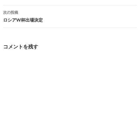
ナ
次の投稿
ビ
ロシアW杯出場決定
ゲ
ー
コメントを残す
シ
ョ
ン