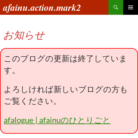
コ
検
afainu.action.mark2
ン
索
メインメ
テ
ニュー
ン
お知らせ
ツ
へ
ス
キ
このブログの更新は終了していま
ッ
す。
プ
よろしければ新しいブログの方も
ご覧ください。
afalogue | afainuのひとりごと