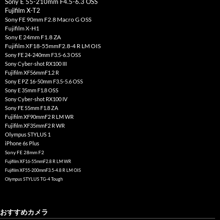
Sony E 55-210mm F4.5-6.3 OSS
Fujifilm X-T2
Sony FE 90mm F2.8 Macro G OSS
Fujifilm X-H1
Sony E 24mm F1.8 ZA
Fujifilm XF18-55mmF2.8-4 R LM OIS
Sony FE 24-240mm F3.5-6.3 OSS
Sony Cyber-shot RX100 III
Fujifilm XF56mmF1.2 R
Sony E PZ 16-50mm F3.5-5.6 OSS
Sony E 35mm F1.8 OSS
Sony Cyber-shot RX100 IV
Sony FE 55mm F1.8 ZA
Fujifilm XF90mmF2 R LM WR
Fujifilm XF35mmF2 R WR
Olympus STYLUS 1
iPhone 6s Plus
Sony FE 28mm F2
Fujifilm XF16-55mmF2.8 R LM WR
Fujifilm XF55-200mmF3.5-4.8 R LM OIS
Olympus STYLUS TG-4 Tough
おすすめカメラ