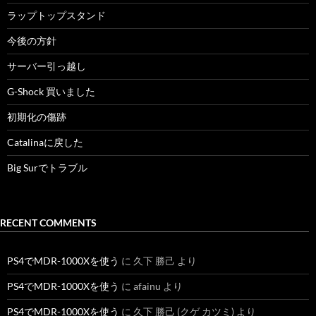
ラップトップスタンド
今後の方針
サーバー引っ越し
G-Shock 買いました
初期化の傷跡
Catalinaに戻した
Big Surでトラブル
RECENT COMMENTS
PS4でMDR-1000Xを使う
に
久下 勝己
より
PS4でMDR-1000Xを使う
に
afainu
より
PS4でMDR-1000Xを使う
に
久下 勝己 (クゲ カツミ)
より