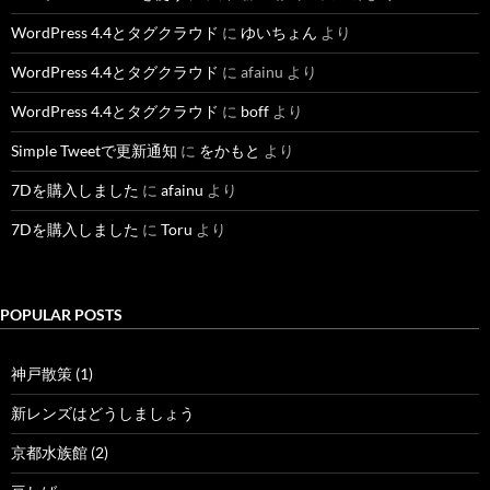
WordPress 4.4とタグクラウド
に
ゆいちょん
より
WordPress 4.4とタグクラウド
に
afainu
より
WordPress 4.4とタグクラウド
に
boff
より
Simple Tweetで更新通知
に
をかもと
より
7Dを購入しました
に
afainu
より
7Dを購入しました
に
Toru
より
POPULAR POSTS
神戸散策 (1)
新レンズはどうしましょう
京都水族館 (2)