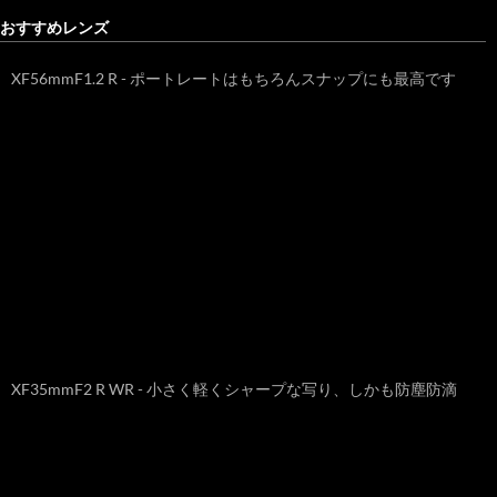
おすすめレンズ
XF56mmF1.2 R - ポートレートはもちろんスナップにも最高です
XF35mmF2 R WR - 小さく軽くシャープな写り、しかも防塵防滴