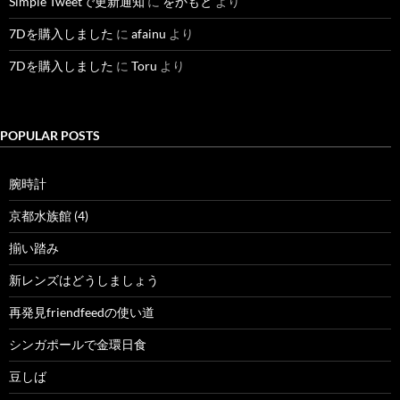
Simple Tweetで更新通知
に
をかもと
より
7Dを購入しました
に
afainu
より
7Dを購入しました
に
Toru
より
POPULAR POSTS
腕時計
京都水族館 (4)
揃い踏み
新レンズはどうしましょう
再発見friendfeedの使い道
シンガポールで金環日食
豆しば