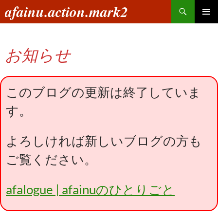
コ
検
afainu.action.mark2
ン
索
メインメ
テ
ニュー
ン
お知らせ
ツ
へ
ス
キ
このブログの更新は終了していま
ッ
す。
プ
よろしければ新しいブログの方も
ご覧ください。
afalogue | afainuのひとりごと