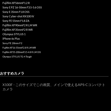
Fujifilm XF56mmF1.2 R
Sony E PZ 16-50mm F3.5-5.6 OSS
Sony E 35mm F1.8 OSS
Sony Cyber-shot RX100 IV
Sony FE 55mm F1.8 ZA
Fujifilm XF90mmF2 R LM WR
Fujifilm XF35mmF2 R WR
Olympus STYLUS 1
iPhone 6s Plus
Sony FE 28mm F2
Fujifilm XF16-55mmF2.8 R LM WR
Fujifilm XF55-200mmF3.5-4.8 R LM OIS
Olympus STYLUS TG-4 Tough
おすすめカメラ
X100F - このサイズでこの画質、メインで使えるAPS-Cコンパクト
カメラ