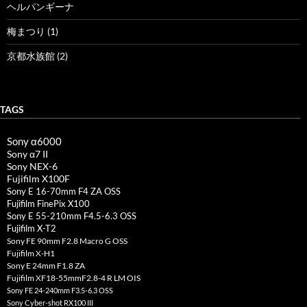
ヘルパンギーナ
梅まつり (1)
京都水族館 (2)
TAGS
Sony α6000
Sony α7 II
Sony NEX-6
Fujifilm X100F
Sony E 16-70mm F4 ZA OSS
Fujifilm FinePix X100
Sony E 55-210mm F4.5-6.3 OSS
Fujifilm X-T2
Sony FE 90mm F2.8 Macro G OSS
Fujifilm X-H1
Sony E 24mm F1.8 ZA
Fujifilm XF18-55mmF2.8-4 R LM OIS
Sony FE 24-240mm F3.5-6.3 OSS
Sony Cyber-shot RX100 III