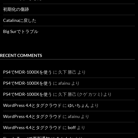
初期化の傷跡
Catalinaに戻した
Big Surでトラブル
RECENT COMMENTS
PS4でMDR-1000Xを使う
に
久下 勝己
より
PS4でMDR-1000Xを使う
に
afainu
より
PS4でMDR-1000Xを使う
に
久下 勝己 (クゲ カツミ)
より
WordPress 4.4とタグクラウド
に
ゆいちょん
より
WordPress 4.4とタグクラウド
に
afainu
より
WordPress 4.4とタグクラウド
に
boff
より