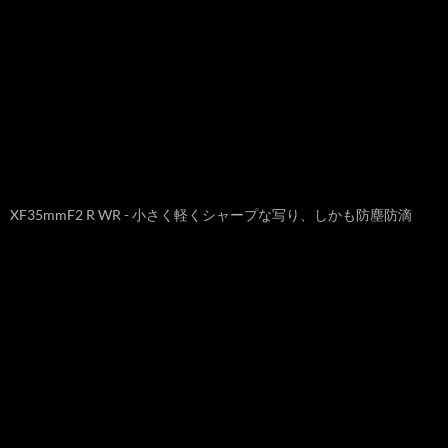
XF35mmF2 R WR - 小さく軽くシャープな写り、しかも防塵防滴