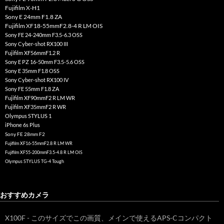
Fujifilm X-H1
Sony E 24mm F1.8 ZA
Fujifilm XF18-55mmF2.8-4 R LM OIS
Sony FE 24-240mm F3.5-6.3 OSS
Sony Cyber-shot RX100 III
Fujifilm XF56mmF1.2 R
Sony E PZ 16-50mm F3.5-5.6 OSS
Sony E 35mm F1.8 OSS
Sony Cyber-shot RX100 IV
Sony FE 55mm F1.8 ZA
Fujifilm XF90mmF2 R LM WR
Fujifilm XF35mmF2 R WR
Olympus STYLUS 1
iPhone 6s Plus
Sony FE 28mm F2
Fujifilm XF16-55mmF2.8 R LM WR
Fujifilm XF55-200mmF3.5-4.8 R LM OIS
Olympus STYLUS TG-4 Tough
おすすめカメラ
X100F - このサイズでこの画質、メインで使えるAPS-Cコンパクト