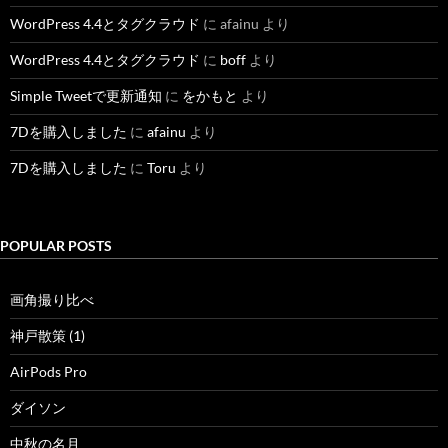
WordPress 4.4とタグクラウド
に
afainu
より
WordPress 4.4とタグクラウド
に
boff
より
Simple Tweetで更新通知
に
をかもと
より
7Dを購入しました
に
afainu
より
7Dを購入しました
に
Toru
より
POPULAR POSTS
画角撮り比べ
神戸散策 (1)
AirPods Pro
ダイソン
中秋の名月