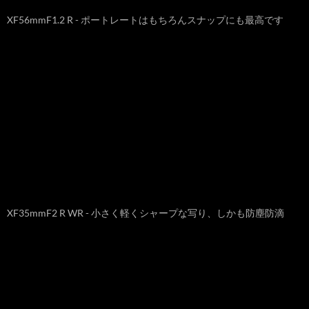
XF56mmF1.2 R - ポートレートはもちろんスナップにも最高です
XF35mmF2 R WR - 小さく軽くシャープな写り、しかも防塵防滴