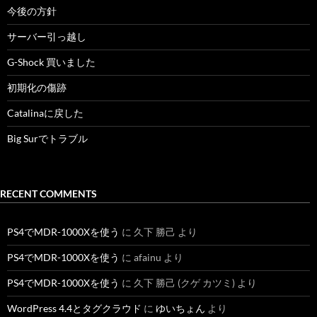
今後の方針
サーバー引っ越し
G-Shock 買いました
初期化の傷跡
Catalinaに戻した
Big Surでトラブル
RECENT COMMENTS
PS4でMDR-1000Xを使う
に
久下 勝己
より
PS4でMDR-1000Xを使う
に
afainu
より
PS4でMDR-1000Xを使う
に
久下 勝己 (クゲ カツミ)
より
WordPress 4.4とタグクラウド
に
ゆいちょん
より