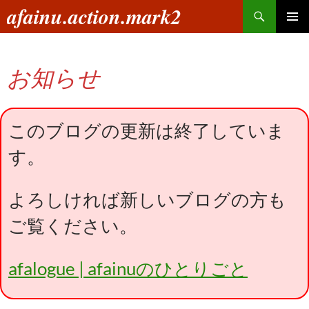
コ
検
afainu.action.mark2
ン
索
メインメ
テ
ニュー
ン
お知らせ
ツ
へ
ス
キ
このブログの更新は終了していま
ッ
す。
プ
よろしければ新しいブログの方も
ご覧ください。
afalogue | afainuのひとりごと