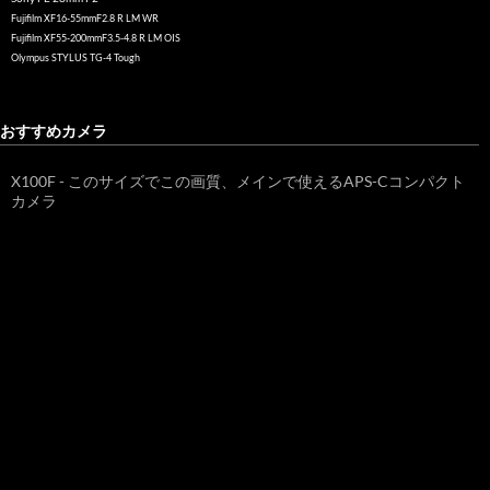
Fujifilm XF16-55mmF2.8 R LM WR
Fujifilm XF55-200mmF3.5-4.8 R LM OIS
Olympus STYLUS TG-4 Tough
おすすめカメラ
X100F - このサイズでこの画質、メインで使えるAPS-Cコンパクト
カメラ