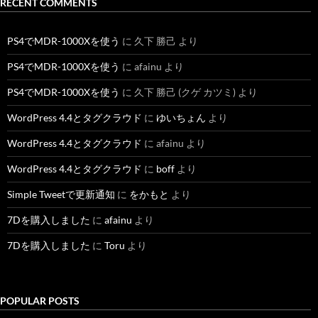
RECENT COMMENTS
PS4でMDR-1000Xを使う
に
久下 勝己
より
PS4でMDR-1000Xを使う
に
afainu
より
PS4でMDR-1000Xを使う
に
久下 勝己 (クゲ カツミ)
より
WordPress 4.4とタグクラウド
に
ゆいちょん
より
WordPress 4.4とタグクラウド
に
afainu
より
WordPress 4.4とタグクラウド
に
boff
より
Simple Tweetで更新通知
に
をかもと
より
7Dを購入しました
に
afainu
より
7Dを購入しました
に
Toru
より
POPULAR POSTS