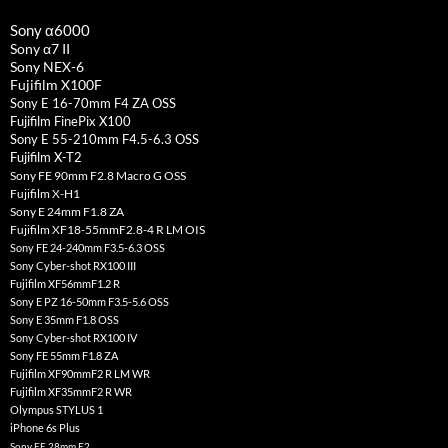
Sony α6000
Sony α7 II
Sony NEX-6
Fujifilm X100F
Sony E 16-70mm F4 ZA OSS
Fujifilm FinePix X100
Sony E 55-210mm F4.5-6.3 OSS
Fujifilm X-T2
Sony FE 90mm F2.8 Macro G OSS
Fujifilm X-H1
Sony E 24mm F1.8 ZA
Fujifilm XF18-55mmF2.8-4 R LM OIS
Sony FE 24-240mm F3.5-6.3 OSS
Sony Cyber-shot RX100 III
Fujifilm XF56mmF1.2 R
Sony E PZ 16-50mm F3.5-5.6 OSS
Sony E 35mm F1.8 OSS
Sony Cyber-shot RX100 IV
Sony FE 55mm F1.8 ZA
Fujifilm XF90mmF2 R LM WR
Fujifilm XF35mmF2 R WR
Olympus STYLUS 1
iPhone 6s Plus
Sony FE 28mm F2