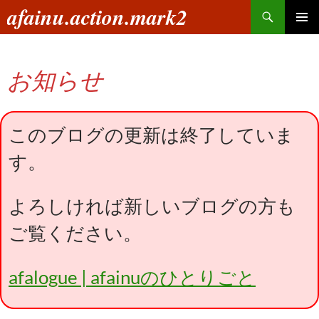
コ
検
afainu.action.mark2
ン
索
メインメ
テ
ニュー
ン
お知らせ
ツ
へ
ス
キ
このブログの更新は終了していま
ッ
す。
プ
よろしければ新しいブログの方も
ご覧ください。
afalogue | afainuのひとりごと