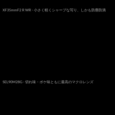
XF35mmF2 R WR - 小さく軽くシャープな写り、しかも防塵防滴
SEL90M28G - 切れ味・ボケ味ともに最高のマクロレンズ