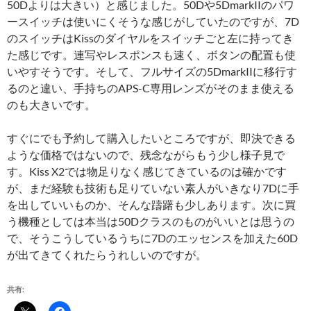
50Dよりは大きい）と感じました。50Dや5DmarkIIのパワ
ースイッチは使いにくそうな感じがしていたのですが、7D
のスイッチはKissのダイヤルをスイッチごと左に持ってき
た感じです。連写やレスポンスも速く、ボタンの配置も使
いやすそうです。そして、フルサイズの5DmarkIIに移行す
るのと違い、手持ちのAPS-C専用レンズがそのまま使える
のも大きいです。
すぐにでも予約して購入したいところですが、即決できる
ような価格ではないので、残念ながらもう少し様子見で
す。Kiss X2では物足りなく感じてきているのは確かです
が、まだ経験も技術も足りていない素人がいきなり7Dに手
を出していいものか、そんな躊躇も少しあります。次に買
う機種としては本当は50Dクラスのものがいいとは思うの
で、そうこうしているうちに7Dのエッセンスを加えた60D
が出てきてくれたらうれしいのですが。
共有: