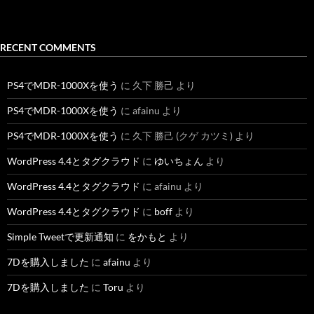
RECENT COMMENTS
PS4でMDR-1000Xを使う
に
久下 勝己
より
PS4でMDR-1000Xを使う
に
afainu
より
PS4でMDR-1000Xを使う
に
久下 勝己 (クゲ カツミ)
より
WordPress 4.4とタグクラウド
に
ゆいちょん
より
WordPress 4.4とタグクラウド
に
afainu
より
WordPress 4.4とタグクラウド
に
boff
より
Simple Tweetで更新通知
に
をかもと
より
7Dを購入しました
に
afainu
より
7Dを購入しました
に
Toru
より