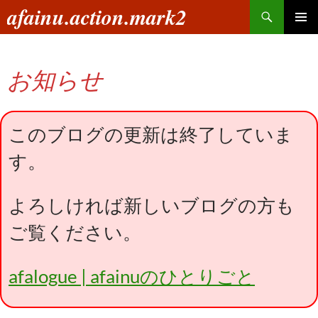
コ
検
afainu.action.mark2
ン
索
メインメ
テ
ニュー
ン
お知らせ
ツ
へ
ス
キ
このブログの更新は終了していま
ッ
す。
プ
よろしければ新しいブログの方も
ご覧ください。
afalogue | afainuのひとりごと