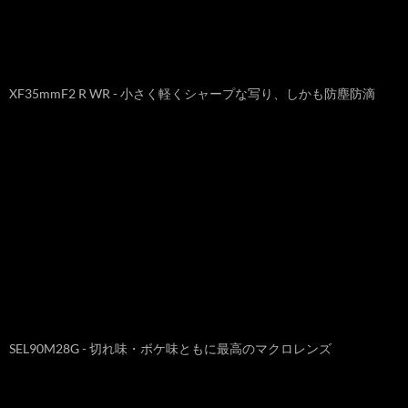
XF35mmF2 R WR - 小さく軽くシャープな写り、しかも防塵防滴
SEL90M28G - 切れ味・ボケ味ともに最高のマクロレンズ