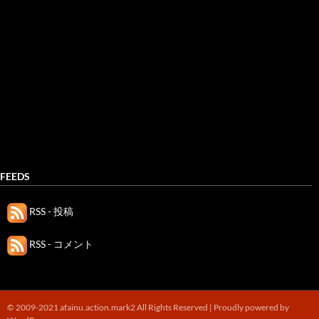
FEEDS
RSS - 投稿
RSS - コメント
© 2009-2021 afainu.action.mark2 All Rights Reserved |
Proudly powered by