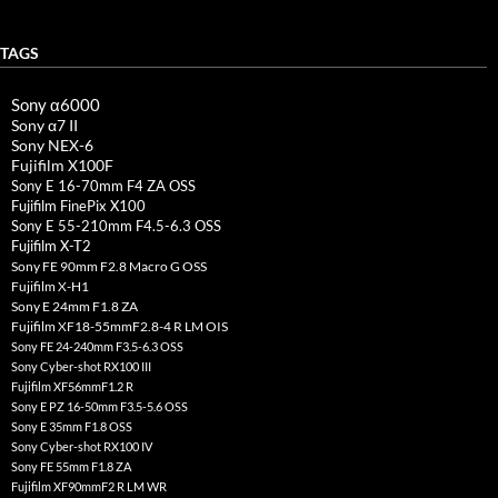
TAGS
Sony α6000
Sony α7 II
Sony NEX-6
Fujifilm X100F
Sony E 16-70mm F4 ZA OSS
Fujifilm FinePix X100
Sony E 55-210mm F4.5-6.3 OSS
Fujifilm X-T2
Sony FE 90mm F2.8 Macro G OSS
Fujifilm X-H1
Sony E 24mm F1.8 ZA
Fujifilm XF18-55mmF2.8-4 R LM OIS
Sony FE 24-240mm F3.5-6.3 OSS
Sony Cyber-shot RX100 III
Fujifilm XF56mmF1.2 R
Sony E PZ 16-50mm F3.5-5.6 OSS
Sony E 35mm F1.8 OSS
Sony Cyber-shot RX100 IV
Sony FE 55mm F1.8 ZA
Fujifilm XF90mmF2 R LM WR