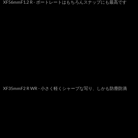
XF56mmF1.2 R - ポートレートはもちろんスナップにも最高です
XF35mmF2 R WR - 小さく軽くシャープな写り、しかも防塵防滴