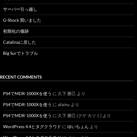
サーバー引っ越し
G-Shock 買いました
初期化の傷跡
Catalinaに戻した
Big Surでトラブル
RECENT COMMENTS
PS4でMDR-1000Xを使う
に
久下 勝己
より
PS4でMDR-1000Xを使う
に
afainu
より
PS4でMDR-1000Xを使う
に
久下 勝己 (クゲ カツミ)
より
WordPress 4.4とタグクラウド
に
ゆいちょん
より