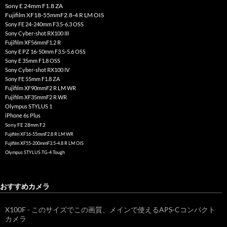
Sony E 24mm F1.8 ZA
Fujifilm XF18-55mmF2.8-4 R LM OIS
Sony FE 24-240mm F3.5-6.3 OSS
Sony Cyber-shot RX100 III
Fujifilm XF56mmF1.2 R
Sony E PZ 16-50mm F3.5-5.6 OSS
Sony E 35mm F1.8 OSS
Sony Cyber-shot RX100 IV
Sony FE 55mm F1.8 ZA
Fujifilm XF90mmF2 R LM WR
Fujifilm XF35mmF2 R WR
Olympus STYLUS 1
iPhone 6s Plus
Sony FE 28mm F2
Fujifilm XF16-55mmF2.8 R LM WR
Fujifilm XF55-200mmF3.5-4.8 R LM OIS
Olympus STYLUS TG-4 Tough
おすすめカメラ
X100F - このサイズでこの画質、メインで使えるAPS-Cコンパクト
カメラ