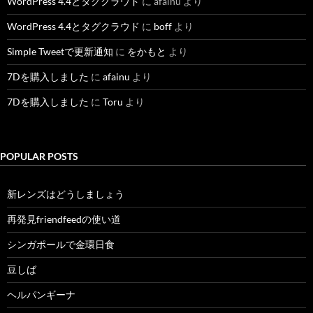
WordPress 4.4とタグクラウド
に
afainu
より
WordPress 4.4とタグクラウド
に
boff
より
Simple Tweetで更新通知
に
をかもと
より
7Dを購入しました
に
afainu
より
7Dを購入しました
に
Toru
より
POPULAR POSTS
新レンズはどうしましょう
再発見friendfeedの使い道
シンガポールで金環日食
豆しば
ヘルパンギーナ