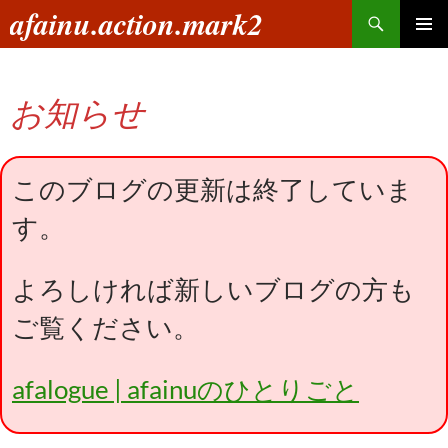
コ
検
afainu.action.mark2
ン
索
メインメ
テ
ニュー
ン
お知らせ
ツ
へ
ス
キ
このブログの更新は終了していま
ッ
す。
プ
よろしければ新しいブログの方も
ご覧ください。
afalogue | afainuのひとりごと