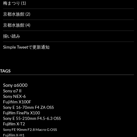
梅まつり (1)
京都水族館 (2)
京都水族館 (4)
揃い踏み
Simple Tweetで更新通知
TAGS
Sony α6000
Sony α7 II
Sony NEX-6
Fujifilm X100F
Sony E 16-70mm F4 ZA OSS
Fujifilm FinePix X100
Sony E 55-210mm F4.5-6.3 OSS
Fujifilm X-T2
Sony FE 90mm F2.8 Macro G OSS
Fujifilm X-H1