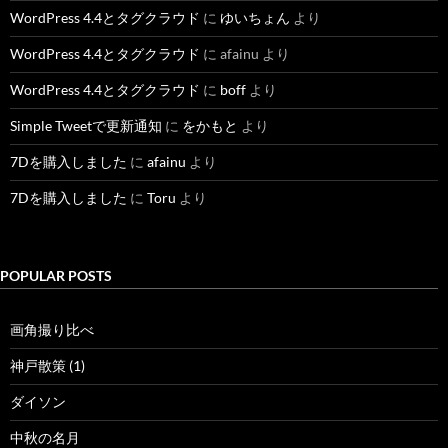
WordPress 4.4とタグクラウド
に
ゆいちょん
より
WordPress 4.4とタグクラウド
に
afainu
より
WordPress 4.4とタグクラウド
に
boff
より
Simple Tweetで更新通知
に
をかもと
より
7Dを購入しました
に
afainu
より
7Dを購入しました
に
Toru
より
POPULAR POSTS
画角撮り比べ
神戸散策 (1)
ダイソン
中秋の名月