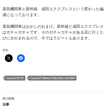
蒸気機関車と新幹線、成田エクスプレスという変わった編
成になっております。
蒸気機関車はおかしのおまけ。新幹線と成田エクスプレス
はガチャガチャです。そのガチャガチャがある店に行くた
びにせがまれるので、今ではラピートもあります。
共有:
Canon EOS 7D
Canon EF 100mm F2.8L Macro IS USM
投
前の投稿
稿
法事