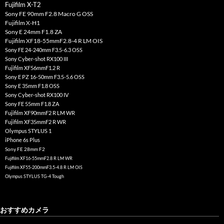
Fujifilm X-T2
Sony FE 90mm F2.8 Macro G OSS
Fujifilm X-H1
Sony E 24mm F1.8 ZA
Fujifilm XF18-55mmF2.8-4 R LM OIS
Sony FE 24-240mm F3.5-6.3 OSS
Sony Cyber-shot RX100 III
Fujifilm XF56mmF1.2 R
Sony E PZ 16-50mm F3.5-5.6 OSS
Sony E 35mm F1.8 OSS
Sony Cyber-shot RX100 IV
Sony FE 55mm F1.8 ZA
Fujifilm XF90mmF2 R LM WR
Fujifilm XF35mmF2 R WR
Olympus STYLUS 1
iPhone 6s Plus
Sony FE 28mm F2
Fujifilm XF16-55mmF2.8 R LM WR
Fujifilm XF55-200mmF3.5-4.8 R LM OIS
Olympus STYLUS TG-4 Tough
おすすめカメラ