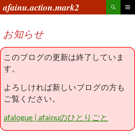
コ
検
afainu.action.mark2
ン
索
メインメ
テ
ニュー
ン
お知らせ
ツ
へ
ス
キ
このブログの更新は終了していま
ッ
す。
プ
よろしければ新しいブログの方も
ご覧ください。
afalogue | afainuのひとりごと