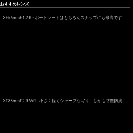
おすすめレンズ
XF56mmF1.2 R - ポートレートはもちろんスナップにも最高です
XF35mmF2 R WR - 小さく軽くシャープな写り、しかも防塵防滴